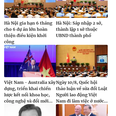
Hà Nội gia hạn 6 tháng
Hà Nội: Sáp nhập 2 sở,
cho 6 dự án lớn hoàn
thành lập 1 sở thuộc
thiện điều kiện khởi
UBND thành phố
công
Việt Nam - Australia xây
Ngày 10/8, Quốc hội
dựng, triển khai chiến
thảo luận về sửa đổi Luật
lược kết nối khoa học,
Người lao động Việt
công nghệ và đổi mới...
Nam đi làm việc ở nước...