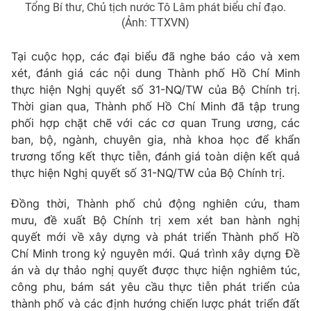
Giao lưu trực tuyến
Tổng Bí thư, Chủ tịch nước Tô Lâm phát biểu chỉ đạo.
Sản phẩm
(Ảnh: TTXVN)
Lịch phát sóng
Thị trường
Tại cuộc họp, các đại biểu đã nghe báo cáo và xem
Tư vấn
xét, đánh giá các nội dung Thành phố Hồ Chí Minh
thực hiện Nghị quyết số 31-NQ/TW của Bộ Chính trị.
Chuyên mục khác
Thời gian qua, Thành phố Hồ Chí Minh đã tập trung
Emagazine
Podcast
phối hợp chặt chẽ với các cơ quan Trung ương, các
ban, bộ, ngành, chuyên gia, nhà khoa học để khẩn
trương tổng kết thực tiễn, đánh giá toàn diện kết quả
Photo
Infographic
thực hiện Nghị quyết số 31-NQ/TW của Bộ Chính trị.
Video
Shorts video
Đồng thời, Thành phố chủ động nghiên cứu, tham
mưu, đề xuất Bộ Chính trị xem xét ban hành nghị
quyết mới về xây dựng và phát triển Thành phố Hồ
VTV Money
VTV Thể thao
Chí Minh trong kỷ nguyên mới. Quá trình xây dựng Đề
án và dự thảo nghị quyết được thực hiện nghiêm túc,
VTV Sức khoẻ
Bất động sản
công phu, bám sát yêu cầu thực tiễn phát triển của
thành phố và các định hướng chiến lược phát triển đất