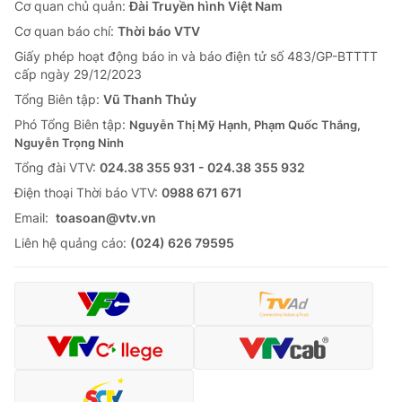
Cơ quan chủ quản:
Đài Truyền hình Việt Nam
Cơ quan báo chí:
Thời báo VTV
Giấy phép hoạt động báo in và báo điện tử số 483/GP-BTTTT
cấp ngày 29/12/2023
Tổng Biên tập:
Vũ Thanh Thủy
Phó Tổng Biên tập:
Nguyễn Thị Mỹ Hạnh, Phạm Quốc Thắng,
Nguyễn Trọng Ninh
Tổng đài VTV:
024.38 355 931 - 024.38 355 932
Ðiện thoại Thời báo VTV:
0988 671 671
Email:
toasoan@vtv.vn
Liên hệ quảng cáo:
(024) 626 79595