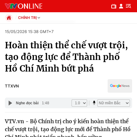
CHÍNH TRỊ
Chính trị
15/05/2026 15:38 GMT+7
Xã hội
Hoàn thiện thể chế vượt trội,
Pháp luật
Chuyên mục
Kinh tế
tạo động lực để Thành phố
Thể thao
Chính trị
Hồ Chí Minh bứt phá
Truyền hình
Văn hóa - Giải trí
Xã hội
Y tế
TTXVN
Đời sống
Pháp luật
Công nghệ
Nghe đọc bài
1:48
Giáo dục
Y tế
VTV.vn - Bộ Chính trị cho ý kiến hoàn thiện thể
chế vượt trội, tạo động lực mới để Thành phố Hồ
Thế giới