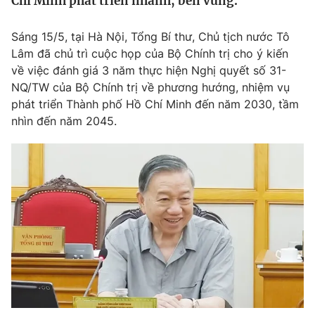
Chí Minh phát triển nhanh, bền vững.
Tin tức
Kinh tế
Sáng 15/5, tại Hà Nội, Tổng Bí thư, Chủ tịch nước Tô
Thế giới đó đây
Lâm đã chủ trì cuộc họp của Bộ Chính trị cho ý kiến
Tài chính
Dữ liệu và đời sống
về việc đánh giá 3 năm thực hiện Nghị quyết số 31-
Câu chuyện quốc tế
Thị trường
NQ/TW của Bộ Chính trị về phương hướng, nhiệm vụ
phát triển Thành phố Hồ Chí Minh đến năm 2030, tầm
Truyền hình
Góc doanh nghiệp
nhìn đến năm 2045.
Phim VTV
Giải trí
Hậu trường
Điện ảnh
Đời sống
Nhân vật
Âm nhạc
Du lịch
Khán giả
Giáo dục
Sao
Làm đẹp
Giải sao mai
Tuyển sinh
Công nghệ
Chất lượng cuộc sống
Học trực tuyến
Hitech Công nghệ tương lai