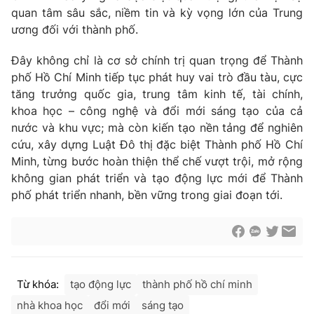
quan tâm sâu sắc, niềm tin và kỳ vọng lớn của Trung
Cơ quan báo chí:
Thời báo VTV
ương đối với thành phố.
Giấy phép hoạt động báo in và báo điện tử số 483/GP-BTTTT
cấp ngày 29/12/2023
Đây không chỉ là cơ sở chính trị quan trọng để Thành
Tổng Biên tập:
Vũ Thanh Thủy
phố Hồ Chí Minh tiếp tục phát huy vai trò đầu tàu, cực
Phó Tổng Biên tập:
Nguyễn Thị Mỹ Hạnh, Phạm Quốc Thắng,
tăng trưởng quốc gia, trung tâm kinh tế, tài chính,
Nguyễn Trọng Ninh
khoa học – công nghệ và đổi mới sáng tạo của cả
Tổng đài VTV:
024.38 355 931 - 024.38 355 932
nước và khu vực; mà còn kiến tạo nền tảng để nghiên
Ðiện thoại Thời báo VTV:
024.66 897 897
cứu, xây dựng Luật Đô thị đặc biệt Thành phố Hồ Chí
Minh, từng bước hoàn thiện thể chế vượt trội, mở rộng
Email:
toasoan@vtv.vn
không gian phát triển và tạo động lực mới để Thành
Liên hệ quảng cáo:
024-7300.7108
phố phát triển nhanh, bền vững trong giai đoạn tới.
Từ khóa:
tạo động lực
thành phố hồ chí minh
nhà khoa học
đổi mới
sáng tạo