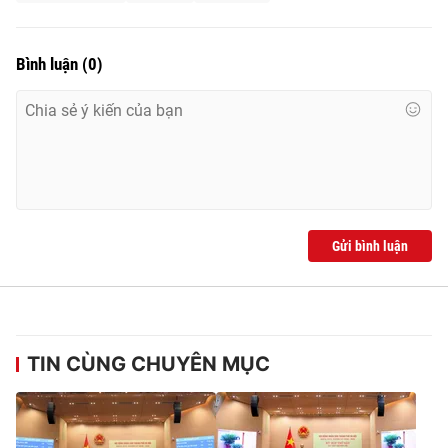
Bình luận
(
0
)
® Cấm sao chép dưới mọi hình thức nếu không có sự chấp
thuận bằng văn bản. Ghi rõ nguồn VTV.vn khi phát hành lại
thông tin từ website này.
Gửi bình luận
TIN CÙNG CHUYÊN MỤC