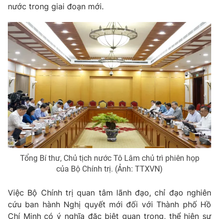
Thị trường 24h
Tấm lòng Việt
nước trong giai đoạn mới.
VTV4
Vươn mình bằng AI
VTV9
VTV8
Liên hệ tòa soạn
English
THỜI BÁO VTV
Tổng Bí thư, Chủ tịch nước Tô Lâm chủ trì phiên họp
của Bộ Chính trị. (Ảnh: TTXVN)
Theo dõi báo trên
Việc Bộ Chính trị quan tâm lãnh đạo, chỉ đạo nghiên
cứu ban hành Nghị quyết mới đối với Thành phố Hồ
Chí Minh có ý nghĩa đặc biệt quan trọng, thể hiện sự
Cơ quan chủ quản:
Đài Truyền hình Việt Nam