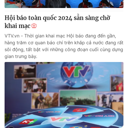
Photo
Infographic
Hội báo toàn quốc 2024 sẵn sàng chờ
khai mạc
Video
Shorts video
VTV.vn - Thời gian khai mạc Hội báo đang đến gần,
VTV Money
VTV Thể thao
hàng trăm cơ quan báo chí trên khắp cả nước đang rất
sôi động, tất bật với những công đoạn cuối cùng dựng
gian trưng bày.
VTV Sức khoẻ
Bất động sản
Thị trường 24h
Tấm lòng Việt
VTV4
Vươn mình bằng AI
VTV9
VTV8
Liên hệ tòa soạn
English