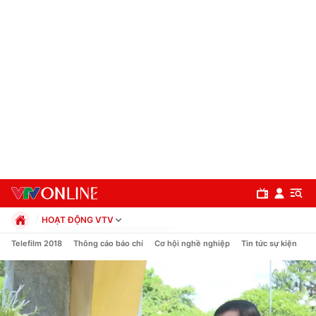
HOẠT ĐỘNG VTV
Chính trị
Telefilm 2018
Thông cáo báo chí
Cơ hội nghề nghiệp
Tin tức sự kiện
Xã hội
Pháp luật
Chuyên mục
Kinh tế
Thể thao