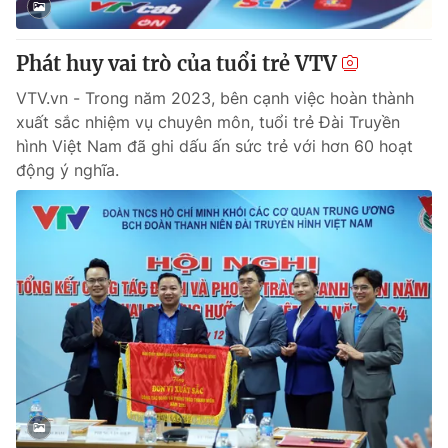
Phát huy vai trò của tuổi trẻ VTV
THỜI BÁO VTV
VTV.vn - Trong năm 2023, bên cạnh việc hoàn thành
xuất sắc nhiệm vụ chuyên môn, tuổi trẻ Đài Truyền
hình Việt Nam đã ghi dấu ấn sức trẻ với hơn 60 hoạt
Theo dõi báo trên
động ý nghĩa.
Cơ quan chủ quản:
Đài Truyền hình Việt Nam
Cơ quan báo chí:
Thời báo VTV
Giấy phép hoạt động báo in và báo điện tử số 483/GP-BTTTT
cấp ngày 29/12/2023
Tổng Biên tập:
Vũ Thanh Thủy
Phó Tổng Biên tập:
Nguyễn Thị Mỹ Hạnh, Phạm Quốc Thắng,
Nguyễn Trọng Ninh
Tổng đài VTV:
024.38 355 931 - 024.38 355 932
Ðiện thoại Thời báo VTV:
024.66 897 897