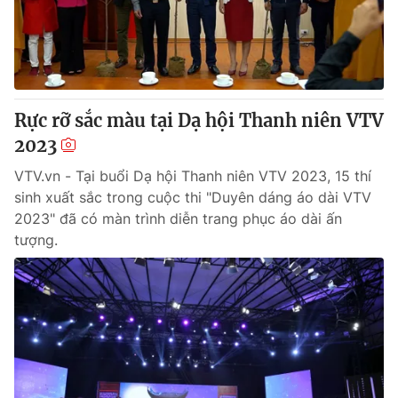
Rực rỡ sắc màu tại Dạ hội Thanh niên VTV
2023
VTV.vn - Tại buổi Dạ hội Thanh niên VTV 2023, 15 thí
sinh xuất sắc trong cuộc thi "Duyên dáng áo dài VTV
2023" đã có màn trình diễn trang phục áo dài ấn
tượng.