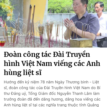
Chính trị
Truyền hình
Văn hóa - Giải trí
Xã hội
Y tế
Đời sống
Pháp luật
Công nghệ
Giáo dục
Y tế
Đoàn công tác Đài Truyền
Thế giới
hình Việt Nam viếng các Anh
Tin tức
Kinh tế
hùng liệt sĩ
Thế giới đó đây
Tài chính
Hướng đến kỷ niệm 78 năm Ngày Thương binh - Liệt
Dữ liệu và đời sống
Câu chuyện quốc tế
sĩ, đoàn công tác của Đài Truyền hình Việt Nam do Bí
Thị trường
thư Đảng uỷ, Tổng Giám đốc Nguyễn Thanh Lâm làm
Truyền hình
trưởng đoàn đã đến dâng hương, dâng hoa viếng các
Góc doanh nghiệp
Anh hùng liệt sĩ tại các nghĩa trang thuộc tỉnh Quảng