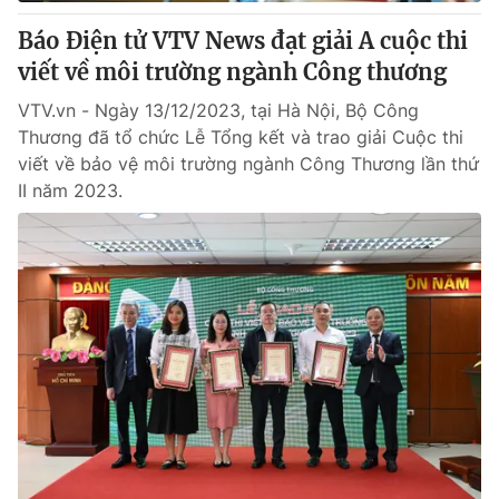
Email:
toasoan@vtv.vn
Liên hệ quảng cáo:
024-7300.7108
Báo Điện tử VTV News đạt giải A cuộc thi
viết về môi trường ngành Công thương
VTV.vn - Ngày 13/12/2023, tại Hà Nội, Bộ Công
Thương đã tổ chức Lễ Tổng kết và trao giải Cuộc thi
viết về bảo vệ môi trường ngành Công Thương lần thứ
II năm 2023.
® Cấm sao chép dưới mọi hình thức nếu không có sự chấp
thuận bằng văn bản. Ghi rõ nguồn VTV.vn khi phát hành lại
thông tin từ website này.