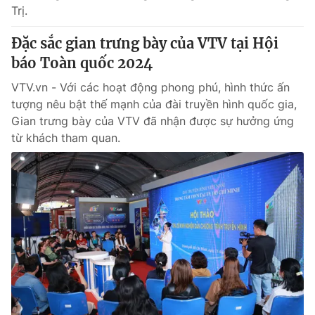
Phim VTV
Trị.
Giải trí
Hậu trường
Đặc sắc gian trưng bày của VTV tại Hội
Điện ảnh
Đời sống
Nhân vật
báo Toàn quốc 2024
Âm nhạc
Du lịch
VTV.vn - Với các hoạt động phong phú, hình thức ấn
Khán giả
Giáo dục
Sao
tượng nêu bật thế mạnh của đài truyền hình quốc gia,
Làm đẹp
Giải sao mai
Gian trưng bày của VTV đã nhận được sự hưởng ứng
Tuyển sinh
Công nghệ
từ khách tham quan.
Chất lượng cuộc sống
Học trực tuyến
Hitech Công nghệ tương lai
Giao lưu trực tuyến
Sản phẩm
Lịch phát sóng
Thị trường
Tư vấn
Chuyên mục khác
Emagazine
Podcast