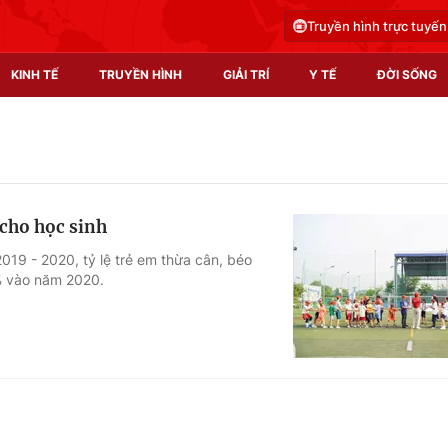
Truyền hình trực tuyến
KINH TẾ
TRUYỀN HÌNH
GIẢI TRÍ
Y TẾ
ĐỜI SỐNG
Pháp luật
Y tế
Truyền hình
Multimedia
 cho học sinh
Phim VTV
Video
019 - 2020, tỷ lệ trẻ em thừa cân, béo
9% vào năm 2020.
Hậu trường
Shorts video
Nhân vật
Podcast
Khán giả
EMagazine
Giải sao mai
Photo
Infographic