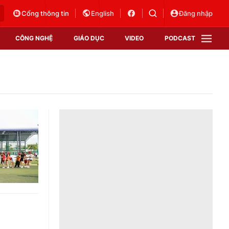
Cổng thông tin
English
Đăng nhập
CÔNG NGHỆ
GIÁO DỤC
VIDEO
PODCAST
VTV Money
VTV Thể thao
VTV Sức khoẻ
Bất động sản
Thị trường 24h
Tấm lòng Việt
Vươn mình bằng AI
VTV4
VTV8
VTV9
Lịch phát sóng
Giao lưu trực tuyến
Sự kiện