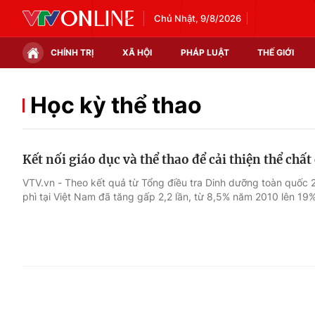
Chủ Nhật, 9/8/2026
CHÍNH TRỊ
XÃ HỘI
PHÁP LUẬT
THẾ GIỚI
Chính trị
Xã hội
Học kỳ thể thao
Thế giới
Kinh tế
Kết nối giáo dục và thể thao để cải thiện thể chất
Tin tức
Tài chính
VTV.vn - Theo kết quả từ Tổng điều tra Dinh dưỡng toàn quốc 2
phì tại Việt Nam đã tăng gấp 2,2 lần, từ 8,5% năm 2010 lên 1
Thế giới đó đây
Thị trường
Câu chuyện quốc tế
Góc doanh nghiệp
Dữ liệu và đời sống