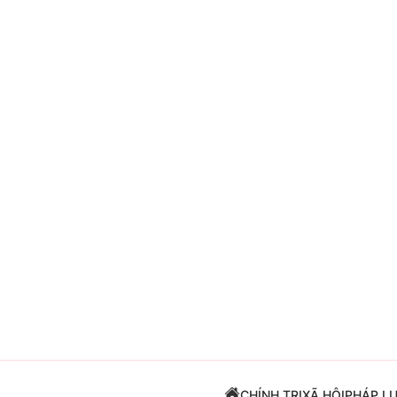
Giải trí
Đời sống
Điện ảnh
Du lịch
Âm nhạc
Làm đẹp
Sao
Chất lượng cuộc sốn
CHÍNH TRỊ
XÃ HỘI
PHÁP L