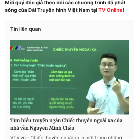
Mời quý độc giả theo dõi các chương trình đã phát
Ðiện thoại Thời báo VTV:
024.66 897 897
sóng của Đài Truyền hình Việt Nam tại
TV Online
!
Email:
toasoan@vtv.vn
Liên hệ quảng cáo:
024-7300.7108
Tin liên quan
® Cấm sao chép dưới mọi hình thức nếu không có sự chấp
thuận bằng văn bản. Ghi rõ nguồn VTV.vn khi phát hành lại
Tìm hiểu truyện ngắn Chiếc thuyền ngoài xa của
thông tin từ website này.
nhà văn Nguyễn Minh Châu
VTV.vn - Chiếc thuyền ngoài xa là một trong những