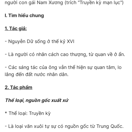
Phim VTV
người con gái Nam Xương (trích "Truyền kỳ mạn lục")
Giải trí
Hậu trường
I. Tìm hiểu chung
Điện ảnh
Đời sống
Nhân vật
1. Tác giả:
Âm nhạc
Du lịch
Khán giả
Giáo dục
- Nguyễn Dữ sống ở thế kỷ XVI
Sao
Làm đẹp
Giải sao mai
Tuyển sinh
- Là người có nhân cách cao thượng, từ quan về ở ẩn.
Công nghệ
Chất lượng cuộc sống
Học trực tuyến
- Các sáng tác của ông vẫn thể hiện sự quan tâm, lo
Hitech Công nghệ tương lai
lắng đến đất nước nhân dân.
Giao lưu trực tuyến
Sản phẩm
2. Tác phẩm
Lịch phát sóng
Thị trường
Thể loại, nguồn gốc xuất xứ
Tư vấn
* Thể loại: Truyền kỳ
Chuyên mục khác
Emagazine
Podcast
- Là loại văn xuôi tự sự có nguồn gốc từ Trung Quốc.