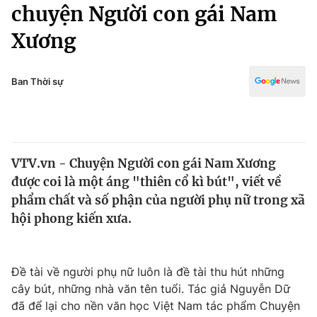
Chính trị
chuyện Người con gái Nam
Truyền hình
Xương
Văn hóa - Giải trí
Xã hội
Y tế
Đời sống
Ban Thời sự
Pháp luật
Công nghệ
Giáo dục
Y tế
VTV.vn - Chuyện Người con gái Nam Xương
Thế giới
được coi là một áng "thiên cổ kì bút", viết về
Tin tức
phẩm chất và số phận của người phụ nữ trong xã
Kinh tế
hội phong kiến xưa.
Thế giới đó đây
Tài chính
Dữ liệu và đời sống
Câu chuyện quốc tế
Thị trường
Đề tài về người phụ nữ luôn là đề tài thu hút những
cây bút, những nhà văn tên tuổi. Tác giả Nguyễn Dữ
Truyền hình
Góc doanh nghiệp
đã để lại cho nền văn học Việt Nam tác phẩm Chuyện