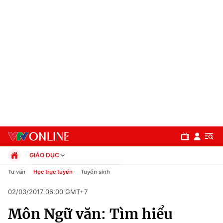
GIÁO DỤC
Chính trị
Tư vấn
Học trực tuyến
Tuyển sinh
Xã hội
02/03/2017 06:00 GMT+7
Pháp luật
Chuyên mục
Kinh tế
Môn Ngữ văn: Tìm hiểu
Thể thao