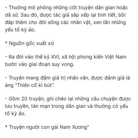
- Thường mô phỏng những cốt truyện dân gian hoặc
Photo
Infographic
dã sử. Sau đó, được tác giả sắp xếp lại tình tiết, bồi
đắp thêm cho đời sống các nhân vật, xen lẫn những
Video
Shorts video
yếu tố kỳ ảo.
* Nguồn gốc xuất xứ
VTV Money
VTV Thể thao
- Ra đời vào thế kỷ XVI, xã hội phong kiến Việt Nam
VTV Sức khoẻ
Bất động sản
bước vào giai đoạn suy vong.
- Truyện mang đậm giá trị nhân văn, được đánh giá là
Thị trường 24h
Tấm lòng Việt
áng "Thiên cổ kì bút".
- Gồm 20 truyện, ghi chéo lại những câu chuyện được
VTV4
Vươn mình bằng AI
lưu truyền, tản mạn trong dân gian và thường có yếu
tố kỳ ảo.
VTV9
VTV8
* Truyện người con gái Nam Xương"
Liên hệ tòa soạn
English