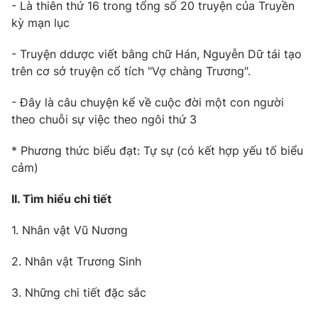
- Là thiên thứ 16 trong tổng số 20 truyện của Truyền
kỳ mạn lục
- Truyện ddược viết bằng chữ Hán, Nguyễn Dữ tái tạo
THỜI BÁO VTV
trên cơ sở truyện cổ tích "Vợ chàng Trương".
- Đây là câu chuyện kể về cuộc đời một con người
theo chuỗi sự việc theo ngôi thứ 3
Theo dõi báo trên
* Phương thức biểu đạt: Tự sự (có kết hợp yếu tố biểu
cảm)
Cơ quan chủ quản:
Đài Truyền hình Việt Nam
Cơ quan báo chí:
II. Tìm hiểu chi tiết
Thời báo VTV
Giấy phép hoạt động báo in và báo điện tử số 483/GP-BTTTT
1. Nhân vật Vũ Nương
cấp ngày 29/12/2023
Tổng Biên tập:
Vũ Thanh Thủy
2. Nhân vật Trương Sinh
Phó Tổng Biên tập:
Nguyễn Thị Mỹ Hạnh, Phạm Quốc Thắng,
Nguyễn Trọng Ninh
3. Những chi tiết đặc sắc
Tổng đài VTV:
024.38 355 931 - 024.38 355 932