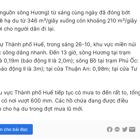
g nguồn sông Hương) từ sáng cùng ngày đã đóng bớt
về hạ du từ 346 m³/giây xuống còn khoảng 210 m³/giây
 cho người dân đi lại.
ự Thành phố Huế, trong sáng 26-10, khu vực miền núi
c sông dâng nhanh. Đến 13 giờ, sông Hương tại trạm
à 0,19m (báo động II là 2,0m); sông Bồ tại trạm Phú Ốc:
áo động II là 3m); tại cửa Thuận An: 0,98m; tại cửa Tư
 vực Thành phố Huế tiếp tục có mưa to đến rất to, tổn
có nơi vượt 600 mm. Các hồ chứa đang được điều
 cho hạ du trong đợt mưa lũ mới.
im cho bài đọc