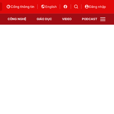
Cổng thông tin
English
Đăng nhập
CÔNG NGHỆ
GIÁO DỤC
VIDEO
PODCAST
VTV Money
VTV Thể thao
VTV Sức khoẻ
Bất động sản
Thị trường 24h
Tấm lòng Việt
Vươn mình bằng AI
VTV4
VTV8
VTV9
Lịch phát sóng
Giao lưu trực tuyến
Sự kiện