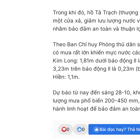
Trong khi đó, hồ Tả Trạch (thượn
một cửa xả, giảm lưu lượng nước 
nhằm bảo đảm an toàn và thuận lợi
Theo Ban Chỉ huy Phòng thủ dân s
có mưa rất lớn khiến mực nước cá
Kim Long: 1,81m dưới báo động II l
3,23m trên báo động II là 0,23m (b
Hiền: 1,1m.
Dự báo từ nay đến sáng 28-10, khu
lượng mưa phổ biến 200-450 mm, 
hành linh hoạt để bảo đảm an toàn
0
0
Bài đọc hay? Thả t