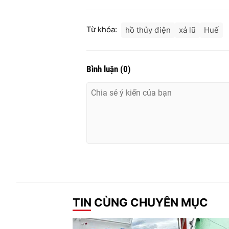
Từ khóa:
hồ thủy điện
xả lũ
Huế
Bình luận
(
0
)
TIN CÙNG CHUYÊN MỤC