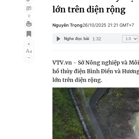
lớn trên diện rộng
0
Nguyễn Trọng
26/10/2025 21:21 GMT+7
Giải trí
Đời sống
1:32
Nghe đọc bài
Điện ảnh
Du lịch
Âm nhạc
Làm đẹp
VTV.vn - Sở Nông nghiệp và Môi
Sao
Chất lượng cuộc sốn
hồ thủy điện Bình Điền và Hươn
lớn trên diện rộng.