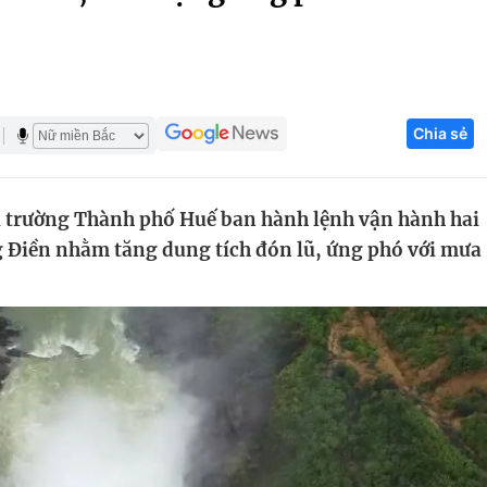
Góc ảnh
Giáo dục
Công nghệ
Chia sẻ
Tuyển sinh
Hitech Công ng
Học trực tuyến
Sản phẩm
 trường Thành phố Huế ban hành lệnh vận hành hai
g
Thị trường
g Điền nhằm tăng dung tích đón lũ, ứng phó với mưa
Tư vấn