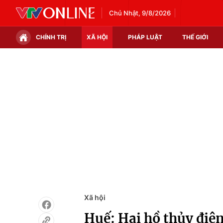
Chủ Nhật, 9/8/2026
CHÍNH TRỊ
XÃ HỘI
PHÁP LUẬT
THẾ GIỚI
Chính trị
Xã hội
Thế giới
Kinh tế
Tin tức
Tài chính
Thế giới đó đây
Thị trường
Câu chuyện quốc tế
Góc doanh nghiệp
Dữ liệu và đời sống
Xã hội
Huế: Hai hồ thủy điệ