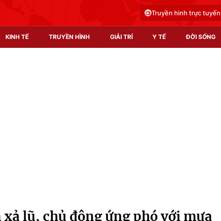
Truyền hình trực tuyến
KINH TẾ
TRUYỀN HÌNH
GIẢI TRÍ
Y TẾ
ĐỜI SỐNG
Pháp luật
Y tế
Truyền hình
Multimedia
Phim VTV
Video
Hậu trường
Shorts video
Nhân vật
Podcast
Khán giả
EMagazine
Giải sao mai
Photo
n xả lũ, chủ động ứng phó với mưa
Infographic