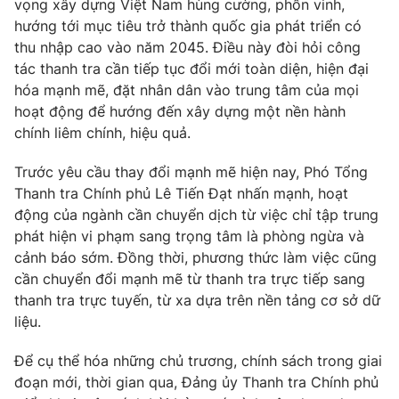
vọng xây dựng Việt Nam hùng cường, phồn vinh,
Ðiện thoại Thời báo VTV:
024.66 897 897
hướng tới mục tiêu trở thành quốc gia phát triển có
Email:
toasoan@vtv.vn
thu nhập cao vào năm 2045. Điều này đòi hỏi công
Liên hệ quảng cáo:
024-7300.7108
tác thanh tra cần tiếp tục đổi mới toàn diện, hiện đại
hóa mạnh mẽ, đặt nhân dân vào trung tâm của mọi
hoạt động để hướng đến xây dựng một nền hành
chính liêm chính, hiệu quả.
Trước yêu cầu thay đổi mạnh mẽ hiện nay, Phó Tổng
Thanh tra Chính phủ Lê Tiến Đạt nhấn mạnh, hoạt
động của ngành cần chuyển dịch từ việc chỉ tập trung
phát hiện vi phạm sang trọng tâm là phòng ngừa và
cảnh báo sớm. Đồng thời, phương thức làm việc cũng
cần chuyển đổi mạnh mẽ từ thanh tra trực tiếp sang
thanh tra trực tuyến, từ xa dựa trên nền tảng cơ sở dữ
® Cấm sao chép dưới mọi hình thức nếu không có sự chấp
liệu.
thuận bằng văn bản. Ghi rõ nguồn VTV.vn khi phát hành lại
thông tin từ website này.
Để cụ thể hóa những chủ trương, chính sách trong giai
đoạn mới, thời gian qua, Đảng ủy Thanh tra Chính phủ