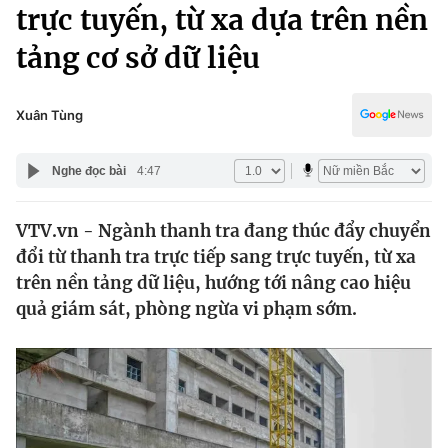
Chính trị
trực tuyến, từ xa dựa trên nền
Truyền hình
tảng cơ sở dữ liệu
Văn hóa - Giải trí
Xã hội
Y tế
Đời sống
Xuân Tùng
Pháp luật
Công nghệ
Giáo dục
Nghe đọc bài
4:47
Y tế
VTV.vn - Ngành thanh tra đang thúc đẩy chuyển
Thế giới
đổi từ thanh tra trực tiếp sang trực tuyến, từ xa
Tin tức
trên nền tảng dữ liệu, hướng tới nâng cao hiệu
Kinh tế
quả giám sát, phòng ngừa vi phạm sớm.
Thế giới đó đây
Tài chính
Dữ liệu và đời sống
Câu chuyện quốc tế
Thị trường
Truyền hình
Góc doanh nghiệp