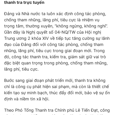
thanh tra trực tuyến
Photo
Infographic
Đảng và Nhà nước ta luôn xác định công tác phòng,
chống tham nhũng, lãng phí, tiêu cực là nhiệm vụ
Video
Shorts video
trọng tâm, thường xuyên, “không ngừng, không nghỉ”.
Gần đây là Nghị quyết số 04-NQ/TW của Hội nghị
VTV Money
VTV Thể thao
Trung ương 2 khóa XIV về tiếp tục tăng cường sự lãnh
đạo của Đảng đối với công tác phòng, chống tham
nhũng, lãng phí, tiêu cực trong giai đoạn mới. Trong
VTV Sức khoẻ
Bất động sản
đó, công tác thanh tra, kiểm tra, giám sát giữ vai trò
đặc biệt quan trọng trong phòng, chống tham nhũng,
Thị trường 24h
Tấm lòng Việt
lãng phí, tiêu cực.
Bước sang giai đoạn phát triển mới, thanh tra không
VTV4
Vươn mình bằng AI
chỉ là công cụ phát hiện sai phạm, mà còn là thiết chế
kiến tạo sự minh bạch, thúc đẩy đổi mới, bảo vệ sự ổn
VTV9
VTV8
định và niềm tin xã hội.
Theo Phó Tổng Thanh tra Chính phủ Lê Tiến Đạt, công
Liên hệ tòa soạn
English