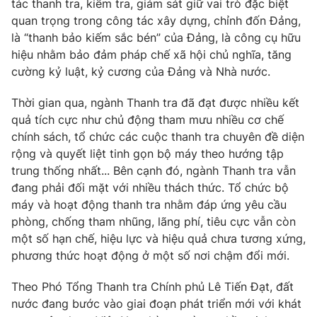
tác thanh tra, kiểm tra, giám sát giữ vai trò đặc biệt
quan trọng trong công tác xây dựng, chỉnh đốn Đảng,
là “thanh bảo kiếm sắc bén” của Đảng, là công cụ hữu
hiệu nhằm bảo đảm pháp chế xã hội chủ nghĩa, tăng
THỜI BÁO VTV
cường kỷ luật, kỷ cương của Đảng và Nhà nước.
Thời gian qua, ngành Thanh tra đã đạt được nhiều kết
quả tích cực như chủ động tham mưu nhiều cơ chế
Theo dõi báo trên
chính sách, tổ chức các cuộc thanh tra chuyên đề diện
rộng và quyết liệt tinh gọn bộ máy theo hướng tập
trung thống nhất... Bên cạnh đó, ngành Thanh tra vẫn
Cơ quan chủ quản:
Đài Truyền hình Việt Nam
đang phải đối mặt với nhiều thách thức. Tổ chức bộ
Cơ quan báo chí:
Thời báo VTV
máy và hoạt động thanh tra nhằm đáp ứng yêu cầu
Giấy phép hoạt động báo in và báo điện tử số 483/GP-BTTTT
phòng, chống tham nhũng, lãng phí, tiêu cực vẫn còn
cấp ngày 29/12/2023
một số hạn chế, hiệu lực và hiệu quả chưa tương xứng,
Tổng Biên tập:
Vũ Thanh Thủy
phương thức hoạt động ở một số nơi chậm đổi mới.
Phó Tổng Biên tập:
Nguyễn Thị Mỹ Hạnh, Phạm Quốc Thắng,
Nguyễn Trọng Ninh
Theo Phó Tổng Thanh tra Chính phủ Lê Tiến Đạt, đất
nước đang bước vào giai đoạn phát triển mới với khát
Tổng đài VTV:
024.38 355 931 - 024.38 355 932