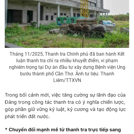
Phim VTV
Giải trí
Hậu trường
Điện ảnh
Đời sống
Nhân vật
Âm nhạc
Du lịch
Khán giả
Giáo dục
Sao
Làm đẹp
Giải sao mai
Tuyển sinh
Tháng 11/2025, Thanh tra Chính phủ đã ban hành Kết
Công nghệ
Chất lượng cuộc sống
luận thanh tra chỉ ra nhiều khuyết điểm, vi phạm
Học trực tuyến
nghiêm trọng tại Dự án đầu tư xây dựng Bệnh viện Ung
Hitech Công nghệ tương lai
bướu thành phố Cần Thơ. Ảnh tư liệu: Thanh
Giao lưu trực tuyến
Liêm/TTXVN
Sản phẩm
Lịch phát sóng
Thị trường
Trong bối cảnh mới, việc tăng cường sự lãnh đạo của
Đảng trong công tác thanh tra có ý nghĩa chiến lược,
Tư vấn
góp phần giữ vững kỷ luật, kỷ cương và tạo động lực
Chuyên mục khác
phát triển đất nước.
Emagazine
Podcast
* Chuyển đổi mạnh mẽ từ thanh tra trực tiếp sang