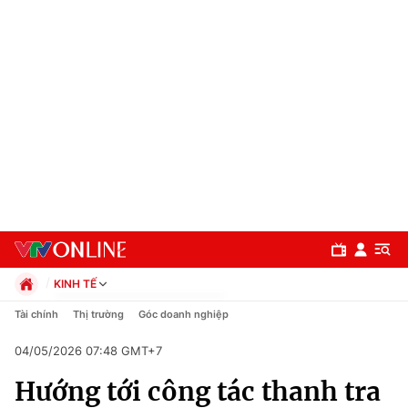
KINH TẾ
Chính trị
Tài chính
Thị trường
Góc doanh nghiệp
Xã hội
04/05/2026 07:48 GMT+7
Pháp luật
Chuyên mục
Kinh tế
Hướng tới công tác thanh tra
Thể thao