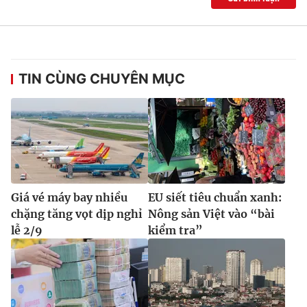
TIN CÙNG CHUYÊN MỤC
Giá vé máy bay nhiều
EU siết tiêu chuẩn xanh:
chặng tăng vọt dịp nghỉ
Nông sản Việt vào “bài
lễ 2/9
kiểm tra”