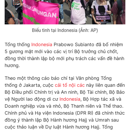
Phim VTV
Giải trí
Hậu trường
Điện ảnh
Đời sống
Nhân vật
Âm nhạc
Biểu tình tại Indonesia (Ảnh: AP)
Du lịch
Khán giả
Giáo dục
Sao
Tổng thống
Indonesia
Prabowo Subianto đã bổ nhiệm
Làm đẹp
Giải sao mai
5 gương mặt mới vào các vị trí Bộ trưởng chủ chốt,
Tuyển sinh
Công nghệ
đồng thời thành lập bộ mới phụ trách các vấn đề hành
Chất lượng cuộc sống
Học trực tuyến
hương.
Hitech Công nghệ tương lai
Giao lưu trực tuyến
Theo một thông cáo báo chí tại Văn phòng Tổng
Sản phẩm
thống ở Jakarta, cuộc
cải tổ nội các
này liên quan đến
Lịch phát sóng
Bộ Điều phối Chính trị và An ninh, Bộ Tài chính, Bộ Bảo
Thị trường
vệ Người lao động di cư
Indonesia
, Bộ Hợp tác xã và
Tư vấn
Doanh nghiệp vừa và nhỏ, Bộ Thanh niên và Thể thao.
Chuyên mục khác
Chính phủ và Hạ viện Indonesia (DPR RI) đã chính thức
đồng ý thành lập Bộ Hành hương Hajj và Umrah sau
Emagazine
Podcast
cuộc thảo luận về Dự luật Hành hương Hajj. Tổng