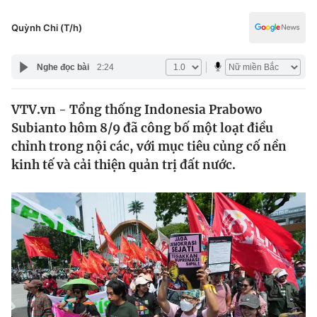
Chính trị
Truyền hình
Quỳnh Chi (T/h)
Văn hóa - Giải trí
Xã hội
Y tế
Nghe đọc bài
2:24
Đời sống
Pháp luật
Công nghệ
VTV.vn - Tổng thống Indonesia Prabowo
Giáo dục
Y tế
Subianto hôm 8/9 đã công bố một loạt điều
chỉnh trong nội các, với mục tiêu củng cố nền
kinh tế và cải thiện quản trị đất nước.
Thế giới
Tin tức
Kinh tế
Thế giới đó đây
Tài chính
Dữ liệu và đời sống
Câu chuyện quốc tế
Thị trường
Truyền hình
Góc doanh nghiệp