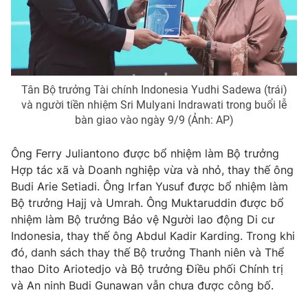
THỜI BÁO VTV
Tân Bộ trưởng Tài chính Indonesia Yudhi Sadewa (trái)
và người tiền nhiệm Sri Mulyani Indrawati trong buổi lễ
bàn giao vào ngày 9/9 (Ảnh: AP)
Theo dõi báo trên
Ông Ferry Juliantono được bổ nhiệm làm Bộ trưởng
Hợp tác xã và Doanh nghiệp vừa và nhỏ, thay thế ông
Cơ quan chủ quản:
Đài Truyền hình Việt Nam
Budi Arie Setiadi. Ông Irfan Yusuf được bổ nhiệm làm
Cơ quan báo chí:
Thời báo VTV
Bộ trưởng Hajj và Umrah. Ông Muktaruddin được bổ
Giấy phép hoạt động báo in và báo điện tử số 483/GP-BTTTT
nhiệm làm Bộ trưởng Bảo vệ Người lao động Di cư
cấp ngày 29/12/2023
Indonesia, thay thế ông Abdul Kadir Karding. Trong khi
Tổng Biên tập:
Vũ Thanh Thủy
đó, danh sách thay thế Bộ trưởng Thanh niên và Thể
Phó Tổng Biên tập:
Nguyễn Thị Mỹ Hạnh, Phạm Quốc Thắng,
thao Dito Ariotedjo và Bộ trưởng Điều phối Chính trị
Nguyễn Trọng Ninh
và An ninh Budi Gunawan vẫn chưa được công bố.
Tổng đài VTV:
024.38 355 931 - 024.38 355 932