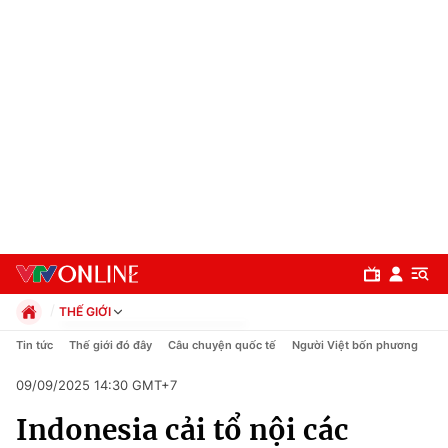
THẾ GIỚI
Chính trị
Tin tức
Thế giới đó đây
Câu chuyện quốc tế
Người Việt bốn phương
Xã hội
09/09/2025 14:30 GMT+7
Pháp luật
Chuyên mục
Kinh tế
Indonesia cải tổ nội các
Thể thao