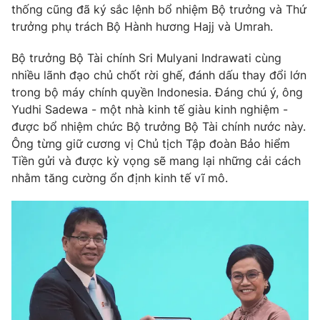
thống cũng đã ký sắc lệnh bổ nhiệm Bộ trưởng và Thứ
Photo
Infographic
trưởng phụ trách Bộ Hành hương Hajj và Umrah.
Bộ trưởng Bộ Tài chính Sri Mulyani Indrawati cùng
Video
Shorts video
nhiều lãnh đạo chủ chốt rời ghế, đánh dấu thay đổi lớn
trong bộ máy chính quyền Indonesia. Đáng chú ý, ông
VTV Money
VTV Thể thao
Yudhi Sadewa - một nhà kinh tế giàu kinh nghiệm -
được bổ nhiệm chức Bộ trưởng Bộ Tài chính nước này.
Ông từng giữ cương vị Chủ tịch Tập đoàn Bảo hiểm
VTV Sức khoẻ
Bất động sản
Tiền gửi và được kỳ vọng sẽ mang lại những cải cách
nhằm tăng cường ổn định kinh tế vĩ mô.
Thị trường 24h
Tấm lòng Việt
VTV4
Vươn mình bằng AI
VTV9
VTV8
Liên hệ tòa soạn
English