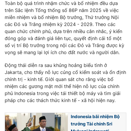
Toàn bộ quá trình nhậm chức và bổ nhiệm đều dựa
Ðiện thoại Thời báo VTV:
024.66 897 897
trên Sắc lệnh Tổng thống số 86P năm 2025 về việc
Email:
toasoan@vtv.vn
miễn nhiệm và bổ nhiệm Bộ trưởng, Thứ trưởng Nội
Liên hệ quảng cáo:
024-7300.7108
các Đỏ và Trắng nhiệm kỳ 2024 - 2029. Theo các
quan chức chính phủ, dựa trên nhiều cân nhắc, ý kiến
đóng góp và đánh giá liên tục, quyết định cải tổ một
số vị trí Bộ trưởng trong nội các Đỏ và Trắng được kỳ
vọng sẽ mang lại lợi ích cho đất nước và người dân.
Động thái diễn ra sau khủng hoảng biểu tình ở
Jakarta, cho thấy nỗ lực củng cố kiểm soát và ổn định
chính trị - kinh tế. Giới quan sát cho rằng việc bổ
nhiệm các gương mặt mới thể hiện nỗ lực của chính
phủ Indonesia trong việc tái thiết bộ máy và tìm giải
pháp cho các thách thức kinh tế - xã hội hiện nay.
® Cấm sao chép dưới mọi hình thức nếu không có sự chấp
thuận bằng văn bản. Ghi rõ nguồn VTV.vn khi phát hành lại
thông tin từ website này.
Indonesia bãi nhiệm Bộ
trưởng Tài chính Sri