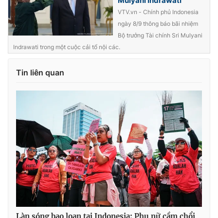
Mulyani Indrawati
VTV.vn - Chính phủ Indonesia
ngày 8/9 thông báo bãi nhiệm
Bộ trưởng Tài chính Sri Mulyani
Indrawati trong một cuộc cải tổ nội các.
Tin liên quan
Làn sóng bạo loạn tại Indonesia: Phụ nữ cầm chổi