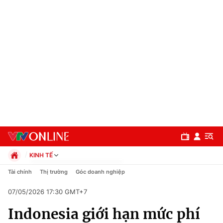
KINH TẾ
Chính trị
Tài chính
Thị trường
Góc doanh nghiệp
Xã hội
07/05/2026 17:30 GMT+7
Pháp luật
Chuyên mục
Kinh tế
Indonesia giới hạn mức phí
Thể thao