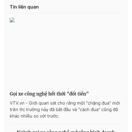
Ðiện thoại Thời báo VTV:
024.66 897 897
Tin liên quan
Email:
toasoan@vtv.vn
Liên hệ quảng cáo:
024-7300.7108
Gọi xe công nghệ hết thời "đốt tiền"
VTV.vn - Giới quan sát cho rằng một "chặng đua" mới
® Cấm sao chép dưới mọi hình thức nếu không có sự chấp
thuận bằng văn bản. Ghi rõ nguồn VTV.vn khi phát hành lại
trên thị trường này đã bắt đầu và "cách đua" cũng đã
thông tin từ website này.
khác nhiều so với trước.