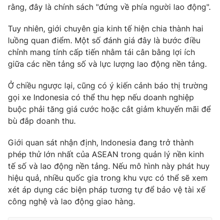
rằng, đây là chính sách "đứng về phía người lao động".
Tuy nhiên, giới chuyên gia kinh tế hiện chia thành hai
luồng quan điểm. Một số đánh giá đây là bước điều
THỜI BÁO VTV
chỉnh mang tính cấp tiến nhằm tái cân bằng lợi ích
giữa các nền tảng số và lực lượng lao động nền tảng.
Ở chiều ngược lại, cũng có ý kiến cảnh báo thị trường
Theo dõi báo trên
gọi xe Indonesia có thể thu hẹp nếu doanh nghiệp
buộc phải tăng giá cước hoặc cắt giảm khuyến mãi để
bù đắp doanh thu.
Cơ quan chủ quản:
Đài Truyền hình Việt Nam
Cơ quan báo chí:
Thời báo VTV
Giới quan sát nhận định, Indonesia đang trở thành
Giấy phép hoạt động báo in và báo điện tử số 483/GP-BTTTT
phép thử lớn nhất của ASEAN trong quản lý nền kinh
cấp ngày 29/12/2023
tế số và lao động nền tảng. Nếu mô hình này phát huy
Tổng Biên tập:
Vũ Thanh Thủy
hiệu quả, nhiều quốc gia trong khu vực có thể sẽ xem
Phó Tổng Biên tập:
Nguyễn Thị Mỹ Hạnh, Phạm Quốc Thắng,
xét áp dụng các biện pháp tương tự để bảo vệ tài xế
Nguyễn Trọng Ninh
công nghệ và lao động giao hàng.
Tổng đài VTV:
024.38 355 931 - 024.38 355 932