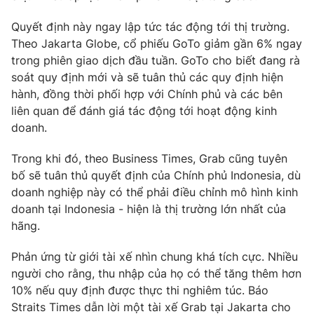
Photo
Infographic
Quyết định này ngay lập tức tác động tới thị trường.
Theo Jakarta Globe, cổ phiếu GoTo giảm gần 6% ngay
trong phiên giao dịch đầu tuần. GoTo cho biết đang rà
Video
Shorts video
soát quy định mới và sẽ tuân thủ các quy định hiện
hành, đồng thời phối hợp với Chính phủ và các bên
VTV Money
VTV Thể thao
liên quan để đánh giá tác động tới hoạt động kinh
doanh.
VTV Sức khoẻ
Bất động sản
Trong khi đó, theo Business Times, Grab cũng tuyên
bố sẽ tuân thủ quyết định của Chính phủ Indonesia, dù
Thị trường 24h
Tấm lòng Việt
doanh nghiệp này có thể phải điều chỉnh mô hình kinh
doanh tại Indonesia - hiện là thị trường lớn nhất của
VTV4
hãng.
Vươn mình bằng AI
Phản ứng từ giới tài xế nhìn chung khá tích cực. Nhiều
VTV9
VTV8
người cho rằng, thu nhập của họ có thể tăng thêm hơn
10% nếu quy định được thực thi nghiêm túc. Báo
Liên hệ tòa soạn
Straits Times dẫn lời một tài xế Grab tại Jakarta cho
English