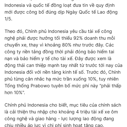
Phim VTV
Indonesia và quốc tế đồng loạt đưa tin về quy định
Giải trí
mới được công bố đúng dịp Ngày Quốc tế Lao động
Hậu trường
Điện ảnh
1/5.
Đời sống
Nhân vật
Âm nhạc
Theo đó, Chính phủ Indonesia yêu cầu tài xế công
Du lịch
Khán giả
nghệ phải được hưởng tối thiểu 92% doanh thu mỗi
Giáo dục
Sao
chuyến xe, thay vì khoảng 80% như trước đây. Các
Làm đẹp
Giải sao mai
Tuyển sinh
công ty nền tảng đồng thời phải đóng bảo hiểm tai
Công nghệ
Chất lượng cuộc sống
nạn và bảo hiểm y tế cho tài xế. Đây được xem là
Học trực tuyến
động thái can thiệp mạnh tay nhất từ trước tới nay của
Hitech Công nghệ tương lai
Giao lưu trực tuyến
Indonesia đối với nền tảng kinh tế số. Trước đó, Chính
Sản phẩm
phủ từng cân nhắc hạ mức trần xuống 10%, tuy nhiên
Tổng thống Prabowo tuyên bố mức phí này "phải thấp
Lịch phát sóng
Thị trường
hơn 10%".
Tư vấn
Chính phủ Indonesia cho biết, mục tiêu của chính sách
Chuyên mục khác
là cải thiện thu nhập cho khoảng 4 triệu tài xế xe ôm
công nghệ và giao hàng - lực lượng lao động đang
Emagazine
Podcast
chịu nhiều áp lực vì chi phí sinh hoạt tăng cao.