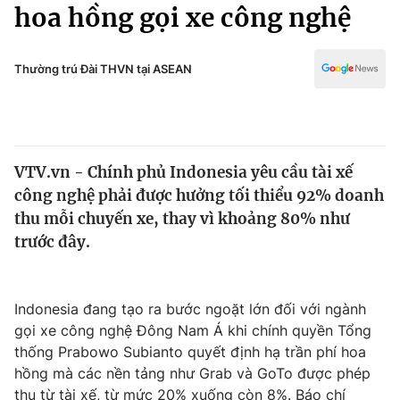
Chính trị
hoa hồng gọi xe công nghệ
Truyền hình
Văn hóa - Giải trí
Xã hội
Y tế
Thường trú Đài THVN tại ASEAN
Đời sống
Pháp luật
Công nghệ
Giáo dục
Y tế
VTV.vn - Chính phủ Indonesia yêu cầu tài xế
công nghệ phải được hưởng tối thiểu 92% doanh
Thế giới
thu mỗi chuyến xe, thay vì khoảng 80% như
trước đây.
Tin tức
Kinh tế
Thế giới đó đây
Tài chính
Indonesia đang tạo ra bước ngoặt lớn đối với ngành
Dữ liệu và đời sống
Câu chuyện quốc tế
gọi xe công nghệ Đông Nam Á khi chính quyền Tổng
Thị trường
thống Prabowo Subianto quyết định hạ trần phí hoa
Truyền hình
Góc doanh nghiệp
hồng mà các nền tảng như Grab và GoTo được phép
thu từ tài xế, từ mức 20% xuống còn 8%. Báo chí