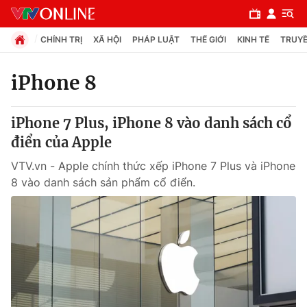
CHÍNH TRỊ
XÃ HỘI
PHÁP LUẬT
THẾ GIỚI
KINH TẾ
TRUYỀ
iPhone 8
Chuyên mục
iPhone 7 Plus, iPhone 8 vào danh sách cổ
Chính trị
điển của Apple
VTV.vn - Apple chính thức xếp iPhone 7 Plus và iPhone
Xã hội
8 vào danh sách sản phẩm cổ điển.
Pháp luật
Y tế
Thế giới