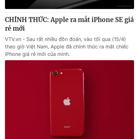
Giấy phép hoạt động báo in và báo điện tử số 483/GP-BTTTT
cấp ngày 29/12/2023
CHÍNH THỨC: Apple ra mắt iPhone SE giá
Tổng Biên tập:
Vũ Thanh Thủy
rẻ mới
Phó Tổng Biên tập:
Nguyễn Thị Mỹ Hạnh, Phạm Quốc Thắng,
Nguyễn Trọng Ninh
VTV.vn - Sau rất nhiều đồn đoán, vào tối qua (15/4)
Tổng đài VTV:
024.38 355 931 - 024.38 355 932
theo giờ Việt Nam, Apple đã chính thức ra mắt chiếc
Ðiện thoại Thời báo VTV:
024.66 897 897
iPhone giá rẻ mới của mình.
Email:
toasoan@vtv.vn
Liên hệ quảng cáo:
024-7300.7108