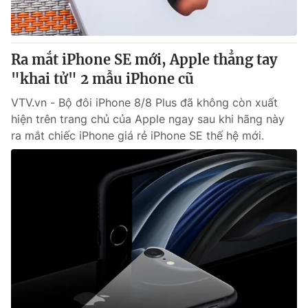
Thị trường 24h
Tấm lòng Việt
VTV4
Vươn mình bằng AI
Ra mắt iPhone SE mới, Apple thẳng tay
"khai tử" 2 mẫu iPhone cũ
VTV9
VTV8
VTV.vn - Bộ đôi iPhone 8/8 Plus đã không còn xuất
hiện trên trang chủ của Apple ngay sau khi hãng này
Liên hệ tòa soạn
English
ra mắt chiếc iPhone giá rẻ iPhone SE thế hệ mới.
THỜI BÁO VTV
Theo dõi báo trên
Cơ quan chủ quản:
Đài Truyền hình Việt Nam
Cơ quan báo chí:
Thời báo VTV