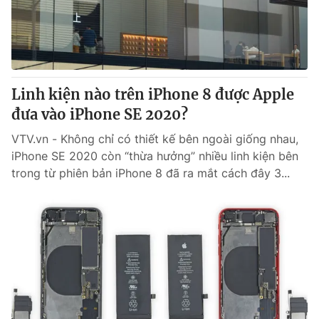
Tin tức
Kinh tế
Thế giới đó đây
Tài chính
Dữ liệu và đời sống
Câu chuyện quốc tế
Thị trường
Linh kiện nào trên iPhone 8 được Apple
Truyền hình
đưa vào iPhone SE 2020?
Góc doanh nghiệp
VTV.vn - Không chỉ có thiết kế bên ngoài giống nhau,
Phim VTV
Giải trí
iPhone SE 2020 còn “thừa hưởng” nhiều linh kiện bên
Hậu trường
trong từ phiên bản iPhone 8 đã ra mắt cách đây 3...
Điện ảnh
Đời sống
Nhân vật
Âm nhạc
Du lịch
Khán giả
Giáo dục
Sao
Làm đẹp
Giải sao mai
Tuyển sinh
Công nghệ
Chất lượng cuộc sống
Học trực tuyến
Hitech Công nghệ tương lai