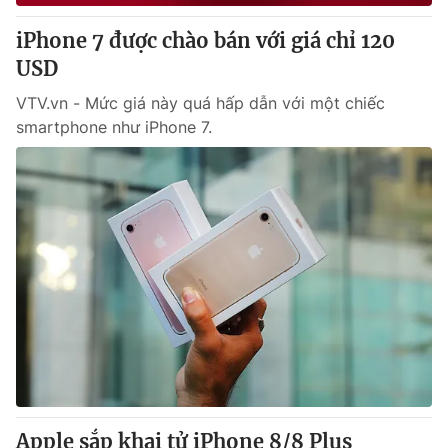
iPhone 7 được chào bán với giá chỉ 120
® Cấm sao chép dưới mọi hình thức nếu không có sự chấp
USD
thuận bằng văn bản. Ghi rõ nguồn VTV.vn khi phát hành lại
thông tin từ website này.
VTV.vn - Mức giá này quá hấp dẫn với một chiếc
smartphone như iPhone 7.
Apple sắp khai tử iPhone 8/8 Plus