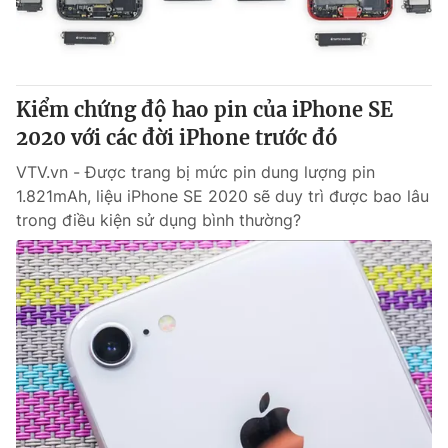
Giao lưu trực tuyến
Sản phẩm
Lịch phát sóng
Thị trường
Tư vấn
Kiểm chứng độ hao pin của iPhone SE
Chuyên mục khác
2020 với các đời iPhone trước đó
Emagazine
Podcast
VTV.vn - Được trang bị mức pin dung lượng pin
1.821mAh, liệu iPhone SE 2020 sẽ duy trì được bao lâu
trong điều kiện sử dụng bình thường?
Photo
Infographic
Video
Shorts video
VTV Money
VTV Thể thao
VTV Sức khoẻ
Bất động sản