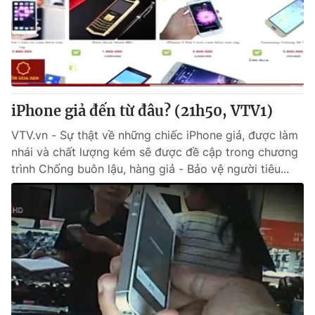
Giao lưu trực tuyến
Sản phẩm
Lịch phát sóng
Thị trường
Tư vấn
Chuyên mục khác
iPhone giả đến từ đâu? (21h50, VTV1)
Emagazine
Podcast
VTV.vn - Sự thật về những chiếc iPhone giả, được làm
nhái và chất lượng kém sẽ được đề cập trong chương
Photo
Infographic
trình Chống buôn lậu, hàng giả - Bảo vệ người tiêu...
Video
Shorts video
VTV Money
VTV Thể thao
VTV Sức khoẻ
Bất động sản