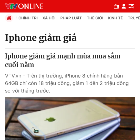
CHÍNH TRỊ
XÃ HỘI
PHÁP LUẬT
THẾ GIỚI
KINH TẾ
TRUYỀ
Iphone giảm giá
Chuyên mục
Iphone giảm giá mạnh mùa mua sắm
Chính trị
cuối năm
VTV.vn - Trên thị trường, iPhone 8 chính hãng bản
Xã hội
64GB chỉ còn 18 triệu đồng, giảm 1 đến 2 triệu đồng
so với tháng trước.
Pháp luật
Y tế
Thế giới