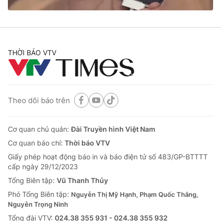
Cơ quan báo chí:
Thời báo VTV
Giấy phép hoạt động báo in và báo điện tử số 483/GP-BTTTT
cấp ngày 29/12/2023
Tổng Biên tập:
Vũ Thanh Thủy
THỜI BÁO VTV
Phó Tổng Biên tập:
Nguyễn Thị Mỹ Hạnh, Phạm Quốc Thắng,
Nguyễn Trọng Ninh
Tổng đài VTV:
024.38 355 931 - 024.38 355 932
Theo dõi báo trên
Ðiện thoại Thời báo VTV:
024.66 897 897
Email:
toasoan@vtv.vn
Liên hệ quảng cáo:
024-7300.7108
Cơ quan chủ quản:
Đài Truyền hình Việt Nam
Cơ quan báo chí:
Thời báo VTV
Giấy phép hoạt động báo in và báo điện tử số 483/GP-BTTTT
cấp ngày 29/12/2023
Tổng Biên tập:
Vũ Thanh Thủy
Phó Tổng Biên tập:
Nguyễn Thị Mỹ Hạnh, Phạm Quốc Thắng,
Nguyễn Trọng Ninh
Tổng đài VTV:
024.38 355 931 - 024.38 355 932