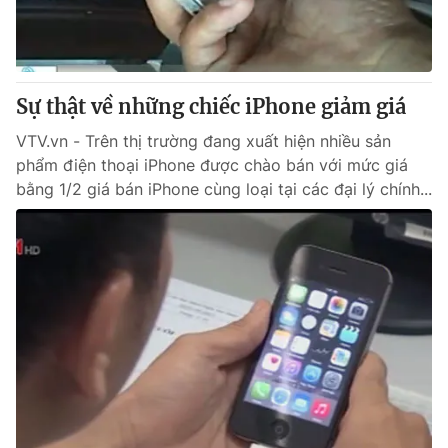
Thị trường 24h
Tấm lòng Việt
VTV4
Vươn mình bằng AI
Sự thật về những chiếc iPhone giảm giá
VTV9
VTV8
VTV.vn - Trên thị trường đang xuất hiện nhiều sản
phẩm điện thoại iPhone được chào bán với mức giá
Liên hệ tòa soạn
English
bằng 1/2 giá bán iPhone cùng loại tại các đại lý chính...
THỜI BÁO VTV
Theo dõi báo trên
Cơ quan chủ quản:
Đài Truyền hình Việt Nam