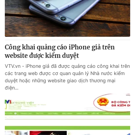
Tin tức
Kinh tế
Thế giới đó đây
Tài chính
Dữ liệu và đời sống
Câu chuyện quốc tế
Thị trường
Công khai quảng cáo iPhone giả trên
Truyền hình
Góc doanh nghiệp
website được kiểm duyệt
Phim VTV
Giải trí
VTV.vn - iPhone giả đã được quảng cáo công khai trên
Hậu trường
các trang web được cơ quan quản lý Nhà nước kiểm
Điện ảnh
duyệt hoặc những website giao dịch thương mại
Đời sống
Nhân vật
điện...
Âm nhạc
Du lịch
Khán giả
Giáo dục
Sao
Làm đẹp
Giải sao mai
Tuyển sinh
Công nghệ
Chất lượng cuộc sống
Học trực tuyến
Hitech Công nghệ tương lai