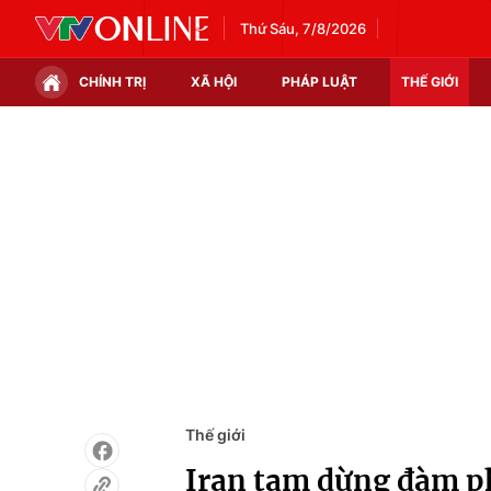
Thứ Sáu, 7/8/2026
CHÍNH TRỊ
XÃ HỘI
PHÁP LUẬT
THẾ GIỚI
Chính trị
Xã hội
Thế giới
Kinh tế
Tin tức
Tài chính
Thế giới đó đây
Thị trường
Câu chuyện quốc tế
Góc doanh nghiệp
Dữ liệu và đời sống
Thế giới
Iran tạm dừng đàm p