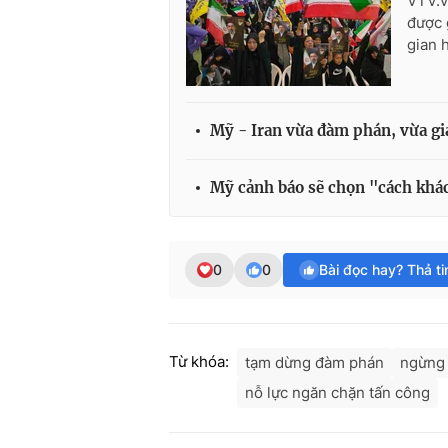
VTV.v
được 
gian 
Mỹ - Iran vừa đàm phán, vừa gi
Mỹ cảnh báo sẽ chọn "cách khác
0
0
Bài đọc hay? Thả t
Từ khóa:
tạm dừng đàm phán
ngừng 
nỗ lực ngăn chặn tấn công