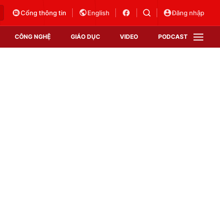
Cổng thông tin
English
Đăng nhập
CÔNG NGHỆ
GIÁO DỤC
VIDEO
PODCAST
VTV Money
VTV Thể thao
VTV Sức khoẻ
Bất động sản
Thị trường 24h
Tấm lòng Việt
Vươn mình bằng AI
VTV4
VTV8
VTV9
Lịch phát sóng
Giao lưu trực tuyến
Sự kiện