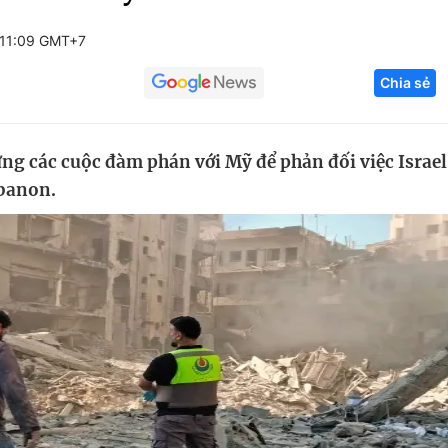
Góc ảnh
 11:09 GMT+7
Chia sẻ
Giáo dục
Công nghệ
Tuyển sinh
Hitech Công ng
ng các cuộc đàm phán với Mỹ để phản đối việc Israel
Học trực tuyến
Sản phẩm
ebanon.
g
Thị trường
Tư vấn