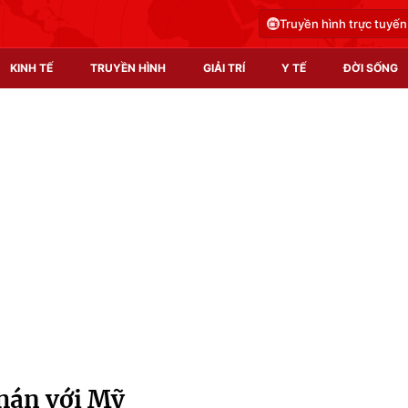
Truyền hình trực tuyến
KINH TẾ
TRUYỀN HÌNH
GIẢI TRÍ
Y TẾ
ĐỜI SỐNG
Pháp luật
Y tế
Truyền hình
Multimedia
Phim VTV
Video
Hậu trường
Shorts video
Nhân vật
Podcast
Khán giả
EMagazine
Giải sao mai
Photo
hán với Mỹ
Infographic