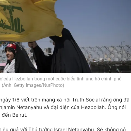
ờ của Hezbollah trong một cuộc biểu tình ủng hộ chính phủ
 (Ảnh: Getty Images/NurPhoto)
ày 1/6 viết trên mạng xã hội Truth Social rằng ông đã
enjamin Netanyahu và đại diện của Hezbollah. Ông nói
 đến Beirut.
hiệu quả với Thủ tướng Israel Netanyahu. Sẽ không có