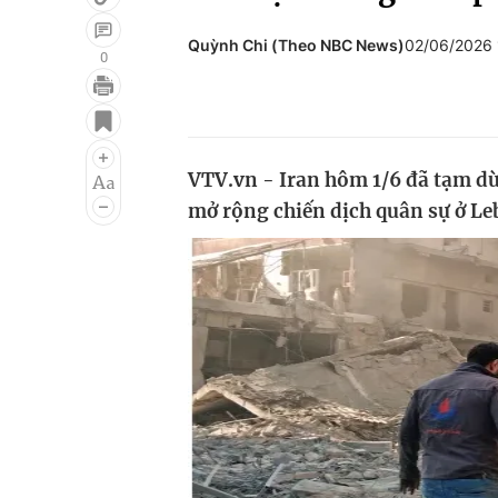
Quỳnh Chi (Theo NBC News)
02/06/2026
0
Giải trí
Đời sống
Điện ảnh
Du lịch
VTV.vn - Iran hôm 1/6 đã tạm dừ
Âm nhạc
Làm đẹp
mở rộng chiến dịch quân sự ở L
Sao
Chất lượng cuộc sốn