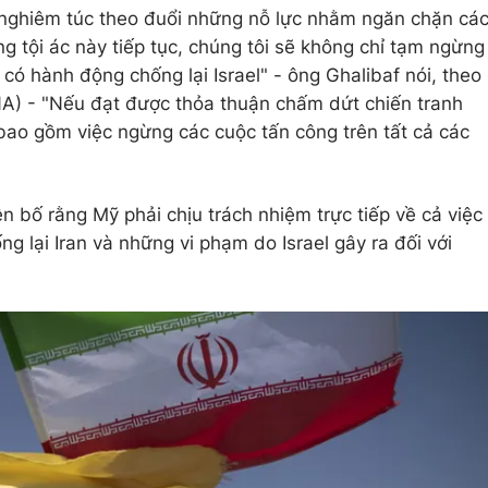
ã nghiêm túc theo đuổi những nỗ lực nhằm ngăn chặn cá
g tội ác này tiếp tục, chúng tôi sẽ không chỉ tạm ngừng
ó hành động chống lại Israel" - ông Ghalibaf nói, theo
NA) - "Nếu đạt được thỏa thuận chấm dứt chiến tranh
 bao gồm việc ngừng các cuộc tấn công trên tất cả các
n bố rằng Mỹ phải chịu trách nhiệm trực tiếp về cả việc
 lại Iran và những vi phạm do Israel gây ra đối với