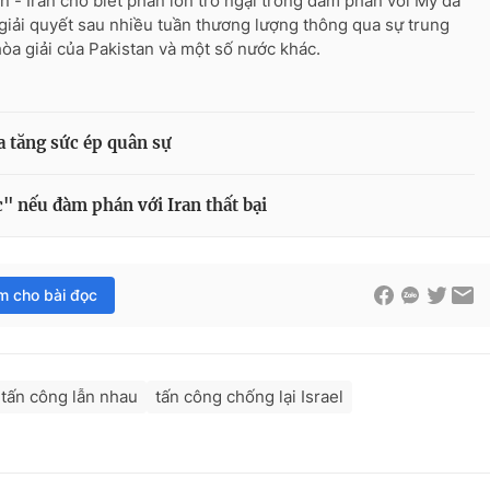
n - Iran cho biết phần lớn trở ngại trong đàm phán với Mỹ đã
giải quyết sau nhiều tuần thương lượng thông qua sự trung
hòa giải của Pakistan và một số nước khác.
a tăng sức ép quân sự
" nếu đàm phán với Iran thất bại
im cho bài đọc
tấn công lẫn nhau
tấn công chống lại Israel