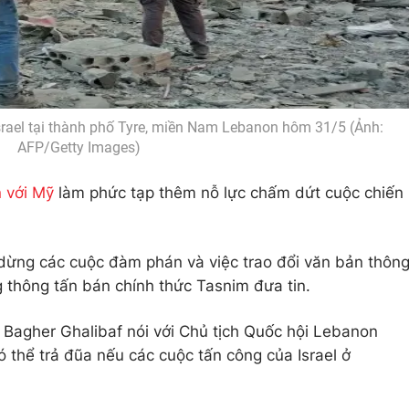
srael tại thành phố Tyre, miền Nam Lebanon hôm 31/5 (Ảnh:
AFP/Getty Images)
 với Mỹ
làm phức tạp thêm nỗ lực chấm dứt cuộc chiến
ừng các cuộc đàm phán và việc trao đổi văn bản thôn
g thông tấn bán chính thức Tasnim đưa tin.
Bagher Ghalibaf nói với Chủ tịch Quốc hội Lebanon
 thể trả đũa nếu các cuộc tấn công của Israel ở