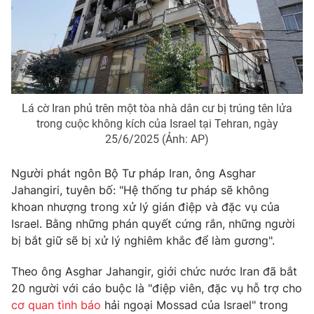
Phim VTV
Giải trí
Hậu trường
Điện ảnh
Đời sống
Nhân vật
Âm nhạc
Du lịch
Khán giả
Giáo dục
Sao
Lá cờ Iran phủ trên một tòa nhà dân cư bị trúng tên lửa
Làm đẹp
Giải sao mai
trong cuộc không kích của Israel tại Tehran, ngày
Tuyển sinh
Công nghệ
25/6/2025 (Ảnh: AP)
Chất lượng cuộc sống
Học trực tuyến
Hitech Công nghệ tương lai
Người phát ngôn Bộ Tư pháp Iran, ông Asghar
Giao lưu trực tuyến
Jahangiri, tuyên bố: "Hệ thống tư pháp sẽ không
Sản phẩm
khoan nhượng trong xử lý gián điệp và đặc vụ của
Lịch phát sóng
Thị trường
Israel. Bằng những phán quyết cứng rắn, những người
bị bắt giữ sẽ bị xử lý nghiêm khắc để làm gương".
Tư vấn
Chuyên mục khác
Theo ông Asghar Jahangir, giới chức nước Iran đã bắt
20 người với cáo buộc là "điệp viên, đặc vụ hỗ trợ cho
Emagazine
Podcast
cơ quan tình báo
hải ngoại Mossad của Israel" trong