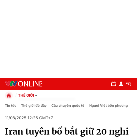
THẾ GIỚI
Chính trị
Tin tức
Thế giới đó đây
Câu chuyện quốc tế
Người Việt bốn phương
Xã hội
11/08/2025 12:26 GMT+7
Pháp luật
Chuyên mục
Kinh tế
Iran tuyên bố bắt giữ 20 nghi
Thể thao