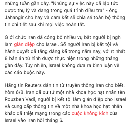
những tuần gần đây. "Những sự việc này đã lập tức
Photo
Infographic
được thụ lý và đang trong quá trình điều tra" - ông
Jahangir cho hay và cam kết sẽ chia sẻ toàn bộ thông
tin chi tiết sau khi mọi việc hoàn tất.
Video
Shorts video
Giới chức Iran đã công bố nhiều vụ bắt người bị nghi
VTV Money
VTV Thể thao
làm
gián điệp
cho Israel. Số người Iran bị kết tội và
hành quyết đã tăng đáng kể trong năm nay, với ít nhất
8 bản án tử hình được thực hiện trong những tháng
VTV Sức khoẻ
Bất động sản
gần đây. Tuy nhiên, Israel không đưa ra bình luận về
các cáo buộc này.
Thị trường 24h
Tấm lòng Việt
Hãng tin Reuters dẫn tin từ truyền thông Iran cho biết,
hôm 6/8, Iran đã xử tử một nhà khoa học hạt nhân tên
VTV4
Vươn mình bằng AI
Rouzbeh Vadi, người bị kết tội làm gián điệp cho Israel
và cung cấp thông tin về một nhà khoa học hạt nhân
VTV9
VTV8
khác đã thiệt mạng trong các
cuộc không kích
của
Israel vào Iran hồi tháng 6.
Liên hệ tòa soạn
English