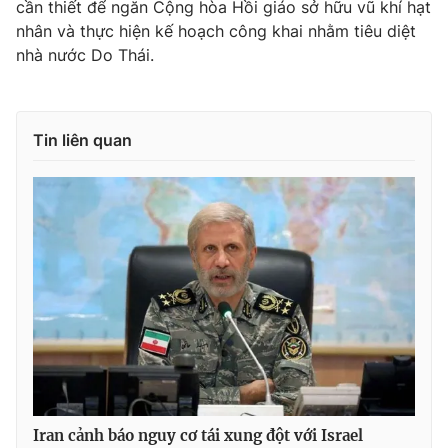
cần thiết để ngăn Cộng hòa Hồi giáo sở hữu vũ khí hạt
Ðiện thoại Thời báo VTV:
024.66 897 897
nhân và thực hiện kế hoạch công khai nhằm tiêu diệt
Email:
toasoan@vtv.vn
nhà nước Do Thái.
Liên hệ quảng cáo:
024-7300.7108
Tin liên quan
® Cấm sao chép dưới mọi hình thức nếu không có sự chấp
thuận bằng văn bản. Ghi rõ nguồn VTV.vn khi phát hành lại
thông tin từ website này.
Iran cảnh báo nguy cơ tái xung đột với Israel