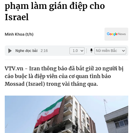
Chính trị
phạm làm gián điệp cho
Truyền hình
Israel
Văn hóa - Giải trí
Xã hội
Y tế
Đời sống
Minh Khoa (t/h)
Pháp luật
Công nghệ
Giáo dục
Nghe đọc bài
2:16
Y tế
VTV.vn - Iran thông báo đã bắt giữ 20 người bị
Thế giới
cáo buộc là điệp viên của cơ quan tình báo
Tin tức
Mossad (Israel) trong vài tháng qua.
Kinh tế
Thế giới đó đây
Tài chính
Dữ liệu và đời sống
Câu chuyện quốc tế
Thị trường
Truyền hình
Góc doanh nghiệp