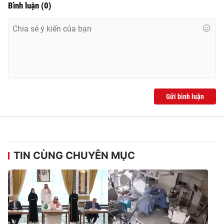
Bình luận
(
0
)
Gửi bình luận
TIN CÙNG CHUYÊN MỤC