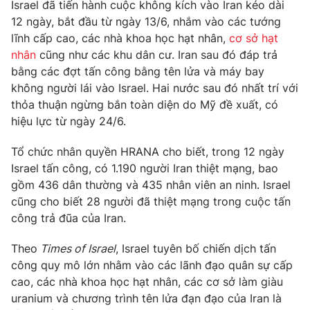
Israel đã tiến hành cuộc không kích vào Iran kéo dài
12 ngày, bắt đầu từ ngày 13/6, nhắm vào các tướng
lĩnh cấp cao, các nhà khoa học hạt nhân,
cơ sở hạt
nhân
cũng như các khu dân cư. Iran sau đó đáp trả
THỜI BÁO VTV
bằng các đợt tấn công bằng tên lửa và máy bay
không người lái vào Israel. Hai nước sau đó nhất trí với
thỏa thuận ngừng bắn toàn diện do Mỹ đề xuất, có
hiệu lực từ ngày 24/6.
Theo dõi báo trên
Tổ chức nhân quyền HRANA cho biết, trong 12 ngày
Israel tấn công, có 1.190 người Iran thiệt mạng, bao
Cơ quan chủ quản:
Đài Truyền hình Việt Nam
gồm 436 dân thường và 435 nhân viên an ninh. Israel
Cơ quan báo chí:
Thời báo VTV
cũng cho biết 28 người đã thiệt mạng trong cuộc tấn
Giấy phép hoạt động báo in và báo điện tử số 483/GP-BTTTT
công trả đũa của Iran.
cấp ngày 29/12/2023
Tổng Biên tập:
Vũ Thanh Thủy
Theo
Times of Israel
, Israel tuyên bố chiến dịch tấn
công quy mô lớn nhằm vào các lãnh đạo quân sự cấp
Phó Tổng Biên tập:
Nguyễn Thị Mỹ Hạnh, Phạm Quốc Thắng,
Nguyễn Trọng Ninh
cao, các nhà khoa học hạt nhân, các cơ sở làm giàu
uranium và chương trình tên lửa đạn đạo của Iran là
Tổng đài VTV:
024.38 355 931 - 024.38 355 932