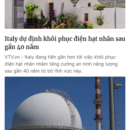
Giao lưu trực tuyến
Sản phẩm
Lịch phát sóng
Thị trường
Tư vấn
Italy dự định khôi phục điện hạt nhân sau
Chuyên mục khác
gần 40 năm
Emagazine
Podcast
VTV.vn - Italy đang tiến gần hơn tới việc khôi phục
điện hạt nhân nhằm tăng cường an ninh năng lượng
Photo
Infographic
sau gần 40 năm từ bỏ lĩnh vực này.
Video
Shorts video
VTV Money
VTV Thể thao
VTV Sức khoẻ
Bất động sản