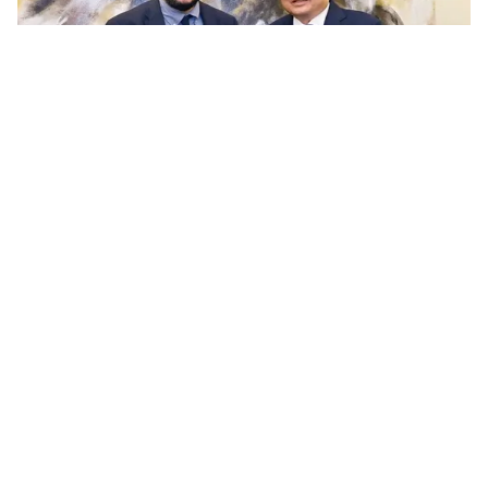
Tin mới
Video
Live
Emagazine
Trang chủ
Tăng cường hợp tác nghị viện Việt Nam -
Italy
VTV.vn - Trong khuôn khổ chuyến thăm chính thức
Italy, Chủ tịch Quốc hội Trần Thanh Mẫn đã tiếp Chủ
tịch Nhóm Nghị sỹ hữu nghị Italy - Việt Nam Chiara...