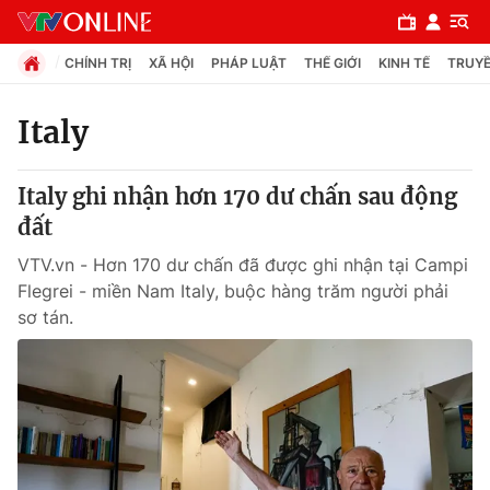
CHÍNH TRỊ
XÃ HỘI
PHÁP LUẬT
THẾ GIỚI
KINH TẾ
TRUYỀ
Italy
Chuyên mục
Italy ghi nhận hơn 170 dư chấn sau động
Chính trị
đất
VTV.vn - Hơn 170 dư chấn đã được ghi nhận tại Campi
Xã hội
Flegrei - miền Nam Italy, buộc hàng trăm người phải
sơ tán.
Pháp luật
Y tế
Thế giới