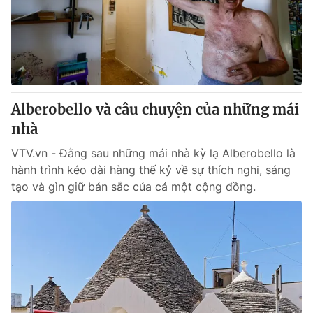
Tin tức
Kinh tế
Thế giới đó đây
Tài chính
Dữ liệu và đời sống
Câu chuyện quốc tế
Thị trường
Alberobello và câu chuyện của những mái
Truyền hình
Góc doanh nghiệp
nhà
Phim VTV
Giải trí
VTV.vn - Đằng sau những mái nhà kỳ lạ Alberobello là
Hậu trường
hành trình kéo dài hàng thế kỷ về sự thích nghi, sáng
Điện ảnh
tạo và gìn giữ bản sắc của cả một cộng đồng.
Đời sống
Nhân vật
Âm nhạc
Du lịch
Khán giả
Giáo dục
Sao
Làm đẹp
Giải sao mai
Tuyển sinh
Công nghệ
Chất lượng cuộc sống
Học trực tuyến
Hitech Công nghệ tương lai