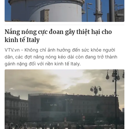
Thị trường 24h
Tấm lòng Việt
VTV4
Vươn mình bằng AI
Nắng nóng cực đoan gây thiệt hại cho
VTV9
VTV8
kinh tế Italy
VTV.vn - Không chỉ ảnh hưởng đến sức khỏe người
Liên hệ tòa soạn
English
dân, các đợt nắng nóng kéo dài còn đang trở thành
gánh nặng đối với nền kinh tế Italy.
THỜI BÁO VTV
Theo dõi báo trên
Cơ quan chủ quản:
Đài Truyền hình Việt Nam
Cơ quan báo chí:
Thời báo VTV