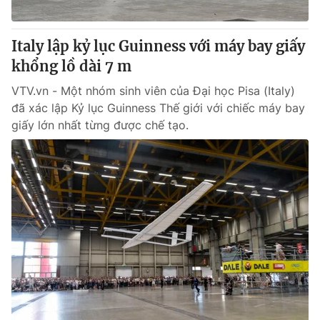
® Cấm sao chép dưới mọi hình thức nếu không có sự chấp
Italy lập kỷ lục Guinness với máy bay giấy
thuận bằng văn bản. Ghi rõ nguồn VTV.vn khi phát hành lại
khổng lồ dài 7 m
thông tin từ website này.
VTV.vn - Một nhóm sinh viên của Đại học Pisa (Italy)
đã xác lập Kỷ lục Guinness Thế giới với chiếc máy bay
giấy lớn nhất từng được chế tạo.