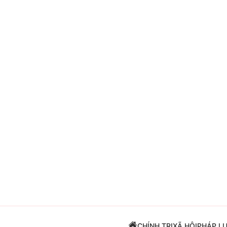
Giải trí
Đời sống
Điện ảnh
Du lịch
Âm nhạc
Làm đẹp
Sao
Chất lượng cuộc sốn
CHÍNH TRỊ
XÃ HỘI
PHÁP L