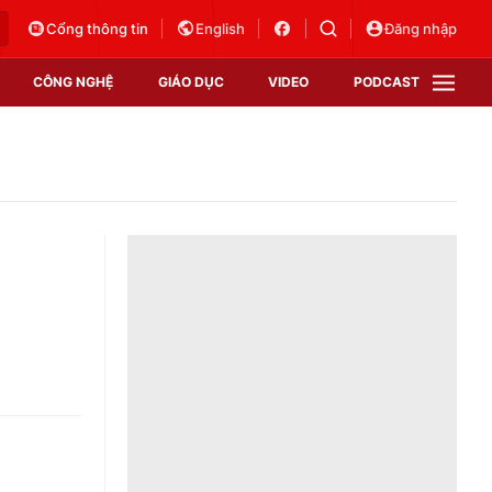
Cổng thông tin
English
Đăng nhập
CÔNG NGHỆ
GIÁO DỤC
VIDEO
PODCAST
VTV Money
VTV Thể thao
VTV Sức khoẻ
Bất động sản
Thị trường 24h
Tấm lòng Việt
Vươn mình bằng AI
VTV4
VTV8
VTV9
Lịch phát sóng
Giao lưu trực tuyến
Sự kiện