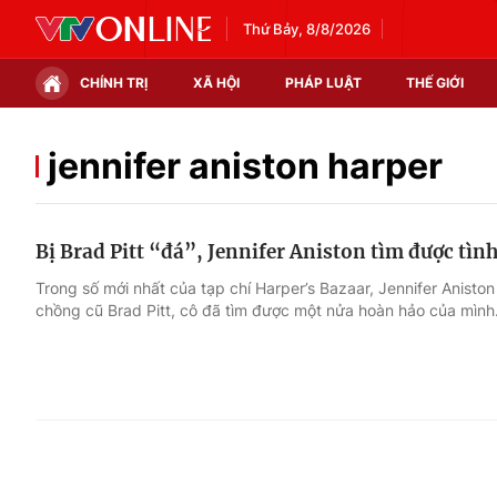
Thứ Bảy, 8/8/2026
CHÍNH TRỊ
XÃ HỘI
PHÁP LUẬT
THẾ GIỚI
Chính trị
Xã hội
jennifer aniston harper
Thế giới
Kinh tế
Bị Brad Pitt “đá”, Jennifer Aniston tìm được tình
Tin tức
Tài chính
Trong số mới nhất của tạp chí Harper’s Bazaar, Jennifer Aniston
chồng cũ Brad Pitt, cô đã tìm được một nửa hoàn hảo của mình
Thế giới đó đây
Thị trường
Câu chuyện quốc tế
Góc doanh nghiệp
Dữ liệu và đời sống