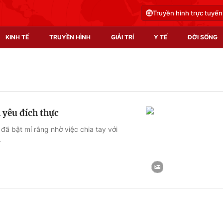
Truyền hình trực tuyến
KINH TẾ
TRUYỀN HÌNH
GIẢI TRÍ
Y TẾ
ĐỜI SỐNG
Pháp luật
Y tế
Truyền hình
Multimedia
 yêu đích thực
Phim VTV
Video
 đã bật mí rằng nhờ việc chia tay với
.
Hậu trường
Shorts video
Nhân vật
Podcast
Khán giả
EMagazine
Giải sao mai
Photo
Infographic