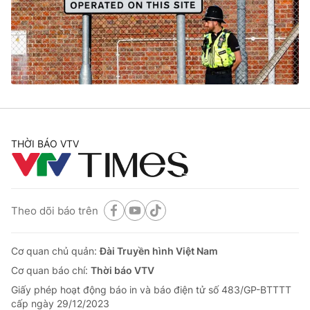
Tin tức
Kinh tế
Thế giới đó đây
Tài chính
Dữ liệu và đời sống
Câu chuyện quốc tế
Thị trường
Truyền hình
Góc doanh nghiệp
Phim VTV
THỜI BÁO VTV
Giải trí
Hậu trường
Điện ảnh
Đời sống
Nhân vật
Âm nhạc
Theo dõi báo trên
Du lịch
Khán giả
Giáo dục
Sao
Làm đẹp
Giải sao mai
Cơ quan chủ quản:
Đài Truyền hình Việt Nam
Tuyển sinh
Công nghệ
Cơ quan báo chí:
Thời báo VTV
Chất lượng cuộc sống
Học trực tuyến
Giấy phép hoạt động báo in và báo điện tử số 483/GP-BTTTT
Hitech Công nghệ tương lai
cấp ngày 29/12/2023