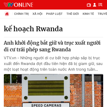
CHÍNH TRỊ
XÃ HỘI
PHÁP LUẬT
THẾ GIỚI
KINH TẾ
TRUYỀ
kế hoạch Rwanda
Chuyên mục
Anh khởi động bắt giữ và trục xuất người
Chính trị
di cư trái phép sang Rwanda
VTV.vn - Những người di cư bất hợp pháp sắp bị trục
Xã hội
xuất đến Rwanda đợt đầu tiên hiện đã bị giam giữ, sau
một loạt hoạt động trên toàn nước Anh trong tuần...
Pháp luật
Y tế
Thế giới