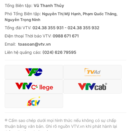
Giao lưu trực tuyến
Tổng Biên tập:
Vũ Thanh Thủy
Sản phẩm
Phó Tổng Biên tập:
Nguyễn Thị Mỹ Hạnh, Phạm Quốc Thắng,
Lịch phát sóng
Thị trường
Nguyễn Trọng Ninh
Tổng đài VTV:
024.38 355 931 - 024.38 355 932
Tư vấn
Ðiện thoại Thời báo VTV:
0988 671 671
Chuyên mục khác
Email:
toasoan@vtv.vn
Emagazine
Podcast
Liên hệ quảng cáo:
(024) 626 79595
Photo
Infographic
Video
Shorts video
VTV Money
VTV Thể thao
VTV Sức khoẻ
Bất động sản
® Cấm sao chép dưới mọi hình thức nếu không có sự chấp
thuận bằng văn bản. Ghi rõ nguồn VTV.vn khi phát hành lại