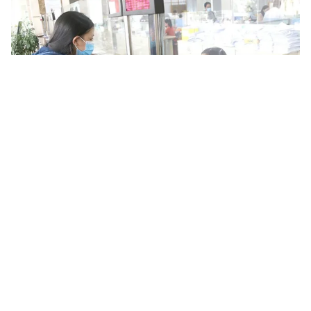
Tin mới
Video
Live
Emagazine
Trang chủ
Không bắt buộc sàn thương mại điện tử
phải nộp thuế thay người bán
VTV.vn - Theo Thông tư 100 do Bộ Tài chính mới ban
hành, các sàn thương mại điện tử không bắt buộc phải
kê khai, nộp thuế thay người bán hàng.