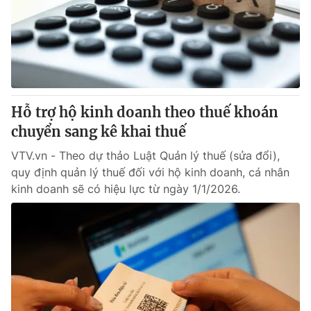
Giao lưu trực tuyến
Sản phẩm
Lịch phát sóng
Thị trường
Tư vấn
Chuyên mục khác
Hỗ trợ hộ kinh doanh theo thuế khoán
Emagazine
Podcast
chuyển sang kê khai thuế
VTV.vn - Theo dự thảo Luật Quản lý thuế (sửa đổi),
Photo
Infographic
quy định quản lý thuế đối với hộ kinh doanh, cá nhân
kinh doanh sẽ có hiệu lực từ ngày 1/1/2026.
Video
Shorts video
VTV Money
VTV Thể thao
VTV Sức khoẻ
Bất động sản