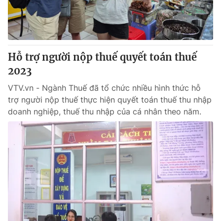
Giấy phép hoạt động báo in và báo điện tử số 483/GP-BTTTT
cấp ngày 29/12/2023
Tổng Biên tập:
Vũ Thanh Thủy
Phó Tổng Biên tập:
Nguyễn Thị Mỹ Hạnh, Phạm Quốc Thắng,
Hỗ trợ người nộp thuế quyết toán thuế
Nguyễn Trọng Ninh
Tổng đài VTV:
2023
024.38 355 931 - 024.38 355 932
Ðiện thoại Thời báo VTV:
024.66 897 897
VTV.vn - Ngành Thuế đã tổ chức nhiều hình thức hỗ
Email:
toasoan@vtv.vn
trợ người nộp thuế thực hiện quyết toán thuế thu nhập
Liên hệ quảng cáo:
024-7300.7108
doanh nghiệp, thuế thu nhập của cá nhân theo năm.