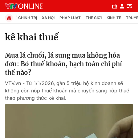
CHÍNH TRỊ
XÃ HỘI
PHÁP LUẬT
THẾ GIỚI
KINH TẾ
TRUYỀ
kê khai thuế
Chuyên mục
Mua lá chuối, lá sung mua không hóa
Chính trị
đơn: Bỏ thuế khoán, hạch toán chi phí
thế nào?
Xã hội
VTV.vn - Từ 1/1/2026, gần 5 triệu hộ kinh doanh sẽ
không còn nộp thuế khoán mà chuyển sang nộp thuế
Pháp luật
theo phương thức kê khai.
Y tế
Thế giới