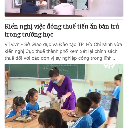
® Cấm sao chép dưới mọi hình thức nếu không có sự chấp
thuận bằng văn bản. Ghi rõ nguồn VTV.vn khi phát hành lại
Kiến nghị việc đóng thuế tiền ăn bán trú
thông tin từ website này.
trong trường học
VTV.vn - Sở Giáo dục và Đào tạo TP. Hồ Chí Minh vừa
kiến nghị Cục thuế thành phố xem xét lại chính sách
thuế đối với các đơn vị sự nghiệp công trong lĩnh...