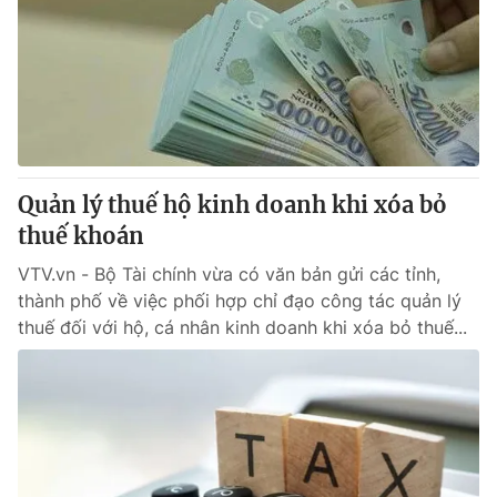
Tin tức
Kinh tế
Thế giới đó đây
Tài chính
Dữ liệu và đời sống
Câu chuyện quốc tế
Thị trường
Truyền hình
Góc doanh nghiệp
Quản lý thuế hộ kinh doanh khi xóa bỏ
Phim VTV
thuế khoán
Giải trí
Hậu trường
VTV.vn - Bộ Tài chính vừa có văn bản gửi các tỉnh,
Điện ảnh
thành phố về việc phối hợp chỉ đạo công tác quản lý
Đời sống
Nhân vật
thuế đối với hộ, cá nhân kinh doanh khi xóa bỏ thuế...
Âm nhạc
Du lịch
Khán giả
Giáo dục
Sao
Làm đẹp
Giải sao mai
Tuyển sinh
Công nghệ
Chất lượng cuộc sống
Học trực tuyến
Hitech Công nghệ tương lai