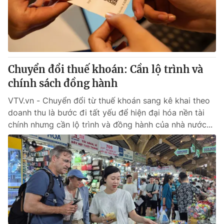
Thị trường 24h
Tấm lòng Việt
VTV4
Vươn mình bằng AI
VTV9
VTV8
Chuyển đổi thuế khoán: Cần lộ trình và
chính sách đồng hành
Liên hệ tòa soạn
English
VTV.vn - Chuyển đổi từ thuế khoán sang kê khai theo
doanh thu là bước đi tất yếu để hiện đại hóa nền tài
chính nhưng cần lộ trình và đồng hành của nhà nước...
THỜI BÁO VTV
Theo dõi báo trên
Cơ quan chủ quản:
Đài Truyền hình Việt Nam
Cơ quan báo chí:
Thời báo VTV