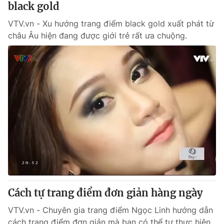
black gold
VTV.vn - Xu hướng trang điểm black gold xuất phát từ
® Cấm sao chép dưới mọi hình thức nếu không có sự chấp
châu Âu hiện đang được giới trẻ rất ưa chuộng.
thuận bằng văn bản. Ghi rõ nguồn VTV.vn khi phát hành lại
thông tin từ website này.
Cách tự trang điểm đơn giản hàng ngày
VTV.vn - Chuyên gia trang điểm Ngọc Linh hướng dẫn
cách trang điểm đơn giản mà bạn có thể tự thực hiện