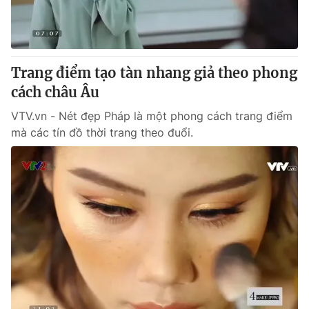
Giao lưu trực tuyến
Sản phẩm
Lịch phát sóng
Thị trường
Tư vấn
Trang điểm tạo tàn nhang giả theo phong
cách châu Âu
Chuyên mục khác
Emagazine
VTV.vn - Nét đẹp Pháp là một phong cách trang điểm
Podcast
mà các tín đồ thời trang theo đuổi.
Photo
Infographic
Video
Shorts video
VTV Money
VTV Thể thao
VTV Sức khoẻ
Bất động sản