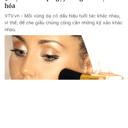
hóa
VTV.vn - Mỗi vùng da có dấu hiệu tuổi tác khác nhau,
vì thế, để che giấu chúng cũng cần những kỹ xảo khác
nhau.
Tin mới
Video
Live
Emagazine
Trang chủ
Mousse, chất lỏng hay kem BB: Đâu là
nền tảng make-up tốt nhất?