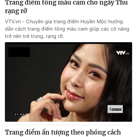
Trang điểm tông màu cam cho ngày Thu
Giấy phép hoạt động báo in và báo điện tử số 483/GP-BTTTT
rạng rỡ
cấp ngày 29/12/2023
Tổng Biên tập:
Vũ Thanh Thủy
VTV.vn - Chuyên gia trang điểm Huyền Mộc hướng
Phó Tổng Biên tập:
dẫn cách trang điểm tông màu cam giúp các cô nàng
Nguyễn Thị Mỹ Hạnh, Phạm Quốc Thắng,
Nguyễn Trọng Ninh
trở nên trẻ trung, rạng rỡ.
Tổng đài VTV:
024.38 355 931 - 024.38 355 932
Ðiện thoại Thời báo VTV:
024.66 897 897
Email:
toasoan@vtv.vn
Liên hệ quảng cáo:
024-7300.7108
Trang điểm ấn tượng theo phóng cách