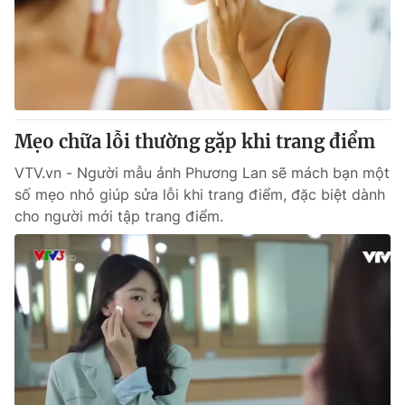
Tin tức
Kinh tế
Thế giới đó đây
Tài chính
Dữ liệu và đời sống
Câu chuyện quốc tế
Thị trường
Mẹo chữa lỗi thường gặp khi trang điểm
Truyền hình
Góc doanh nghiệp
VTV.vn - Người mẫu ảnh Phương Lan sẽ mách bạn một
Phim VTV
Giải trí
số mẹo nhỏ giúp sửa lỗi khi trang điểm, đặc biệt dành
Hậu trường
cho người mới tập trang điểm.
Điện ảnh
Đời sống
Nhân vật
Âm nhạc
Du lịch
Khán giả
Giáo dục
Sao
Làm đẹp
Giải sao mai
Tuyển sinh
Công nghệ
Chất lượng cuộc sống
Học trực tuyến
Hitech Công nghệ tương lai