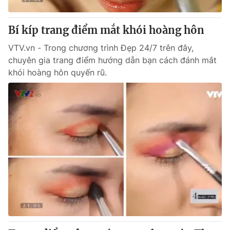
Thị trường 24h
Tấm lòng Việt
Bí kíp trang điểm mắt khói hoàng hôn
VTV4
Vươn mình bằng AI
VTV.vn - Trong chương trình Đẹp 24/7 trên đây,
chuyên gia trang điểm hướng dẫn bạn cách đánh mắt
VTV9
VTV8
khói hoàng hôn quyến rũ.
Liên hệ tòa soạn
English
THỜI BÁO VTV
Theo dõi báo trên
Cơ quan chủ quản:
Đài Truyền hình Việt Nam
Cơ quan báo chí:
Thời báo VTV