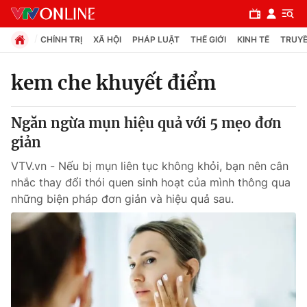
CHÍNH TRỊ
XÃ HỘI
PHÁP LUẬT
THẾ GIỚI
KINH TẾ
TRUYỀ
kem che khuyết điểm
Chuyên mục
Ngăn ngừa mụn hiệu quả với 5 mẹo đơn
Chính trị
giản
VTV.vn - Nếu bị mụn liên tục không khỏi, bạn nên cân
Xã hội
nhắc thay đổi thói quen sinh hoạt của mình thông qua
những biện pháp đơn giản và hiệu quả sau.
Pháp luật
Y tế
Thế giới