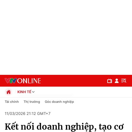
KINH TẾ
Chính trị
Tài chính
Thị trường
Góc doanh nghiệp
Xã hội
11/03/2026 21:12 GMT+7
Pháp luật
Chuyên mục
Kinh tế
Kết nối doanh nghiệp, tạo cơ
Thể thao