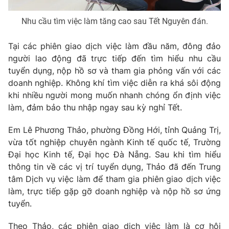
Nhu cầu tìm việc làm tăng cao sau Tết Nguyên đán.
Tại các phiên giao dịch việc làm đầu năm, đông đảo
THỜI BÁO VTV
người lao động đã trực tiếp đến tìm hiểu nhu cầu
tuyển dụng, nộp hồ sơ và tham gia phỏng vấn với các
Theo dõi báo trên
doanh nghiệp. Không khí tìm việc diễn ra khá sôi động
khi nhiều người mong muốn nhanh chóng ổn định việc
làm, đảm bảo thu nhập ngay sau kỳ nghỉ Tết.
Cơ quan chủ quản:
Đài Truyền hình Việt Nam
Cơ quan báo chí:
Thời báo VTV
Em Lê Phương Thảo, phường Đồng Hới, tỉnh Quảng Trị,
Giấy phép hoạt động báo in và báo điện tử số 483/GP-BTTTT
vừa tốt nghiệp chuyên ngành Kinh tế quốc tế, Trường
cấp ngày 29/12/2023
Đại học Kinh tế, Đại học Đà Nẵng. Sau khi tìm hiểu
Tổng Biên tập:
Vũ Thanh Thủy
thông tin về các vị trí tuyển dụng, Thảo đã đến Trung
Phó Tổng Biên tập:
Nguyễn Thị Mỹ Hạnh, Phạm Quốc Thắng,
tâm Dịch vụ việc làm để tham gia phiên giao dịch việc
Nguyễn Trọng Ninh
làm, trực tiếp gặp gỡ doanh nghiệp và nộp hồ sơ ứng
Tổng đài VTV:
024.38 355 931 - 024.38 355 932
tuyển.
Ðiện thoại Thời báo VTV:
024.66 897 897
Theo Thảo, các phiên giao dịch việc làm là cơ hội