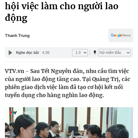
Chính trị
hội việc làm cho người lao
Truyền hình
động
Văn hóa - Giải trí
Xã hội
Y tế
Đời sống
Thanh Trung
Pháp luật
Công nghệ
Giáo dục
Nghe đọc bài
4:36
Y tế
VTV.vn - Sau Tết Nguyên đán, nhu cầu tìm việc
Thế giới
của người lao động tăng cao. Tại Quảng Trị, các
Tin tức
phiên giao dịch việc làm đã tạo cơ hội kết nối
Kinh tế
tuyển dụng cho hàng nghìn lao động.
Thế giới đó đây
Tài chính
Dữ liệu và đời sống
Câu chuyện quốc tế
Thị trường
Truyền hình
Góc doanh nghiệp