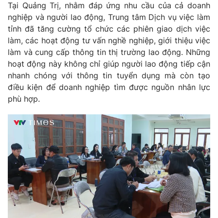
Tại Quảng Trị, nhằm đáp ứng nhu cầu của cả doanh
Photo
Infographic
nghiệp và người lao động, Trung tâm Dịch vụ việc làm
tỉnh đã tăng cường tổ chức các phiên giao dịch việc
làm, các hoạt động tư vấn nghề nghiệp, giới thiệu việc
Video
Shorts video
làm và cung cấp thông tin thị trường lao động. Những
hoạt động này không chỉ giúp người lao động tiếp cận
VTV Money
VTV Thể thao
nhanh chóng với thông tin tuyển dụng mà còn tạo
điều kiện để doanh nghiệp tìm được nguồn nhân lực
phù hợp.
VTV Sức khoẻ
Bất động sản
Thị trường 24h
Tấm lòng Việt
VTV4
Vươn mình bằng AI
VTV9
VTV8
Liên hệ tòa soạn
English