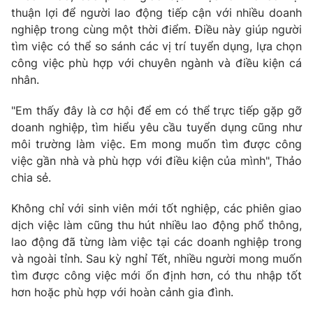
Email:
toasoan@vtv.vn
thuận lợi để người lao động tiếp cận với nhiều doanh
Liên hệ quảng cáo:
024-7300.7108
nghiệp trong cùng một thời điểm. Điều này giúp người
tìm việc có thể so sánh các vị trí tuyển dụng, lựa chọn
công việc phù hợp với chuyên ngành và điều kiện cá
nhân.
"Em thấy đây là cơ hội để em có thể trực tiếp gặp gỡ
doanh nghiệp, tìm hiểu yêu cầu tuyển dụng cũng như
môi trường làm việc. Em mong muốn tìm được công
việc gần nhà và phù hợp với điều kiện của mình", Thảo
chia sẻ.
Không chỉ với sinh viên mới tốt nghiệp, các phiên giao
® Cấm sao chép dưới mọi hình thức nếu không có sự chấp
dịch việc làm cũng thu hút nhiều lao động phổ thông,
thuận bằng văn bản. Ghi rõ nguồn VTV.vn khi phát hành lại
lao động đã từng làm việc tại các doanh nghiệp trong
thông tin từ website này.
và ngoài tỉnh. Sau kỳ nghỉ Tết, nhiều người mong muốn
tìm được công việc mới ổn định hơn, có thu nhập tốt
hơn hoặc phù hợp với hoàn cảnh gia đình.