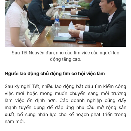
Phim VTV
Giải trí
Hậu trường
Điện ảnh
Đời sống
Nhân vật
Âm nhạc
Du lịch
Khán giả
Giáo dục
Sao
Làm đẹp
Giải sao mai
Tuyển sinh
Sau Tết Nguyên đán, nhu cầu tìm việc của người lao
Công nghệ
Chất lượng cuộc sống
động tăng cao.
Học trực tuyến
Hitech Công nghệ tương lai
Người lao động chủ động tìm cơ hội việc làm
Giao lưu trực tuyến
Sản phẩm
Sau kỳ nghỉ Tết, nhiều lao động bắt đầu tìm kiếm công
Lịch phát sóng
Thị trường
việc mới hoặc mong muốn chuyển sang môi trường
làm việc ổn định hơn. Các doanh nghiệp cũng đẩy
Tư vấn
mạnh tuyển dụng để đáp ứng nhu cầu mở rộng sản
Chuyên mục khác
xuất, bổ sung nhân lực cho kế hoạch phát triển trong
năm mới.
Emagazine
Podcast