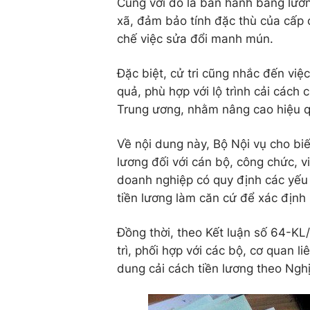
Cùng với đó là ban hành bảng lươn
xã, đảm bảo tính đặc thù của cấp c
chế việc sửa đổi manh mún.
Đặc biệt, cử tri cũng nhắc đến việ
quả, phù hợp với lộ trình cải cách
Trung ương, nhằm nâng cao hiệu q
Về nội dung này, Bộ Nội vụ cho bi
lương đối với cán bộ, công chức, v
doanh nghiệp có quy định các yếu 
tiền lương làm căn cứ để xác định
Đồng thời, theo Kết luận số 64-K
trì, phối hợp với các bộ, cơ quan 
dung cải cách tiền lương theo Ng