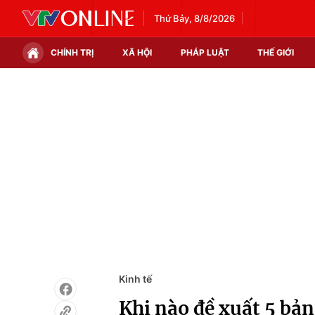
Thứ Bảy, 8/8/2026
CHÍNH TRỊ
XÃ HỘI
PHÁP LUẬT
THẾ GIỚI
Chính trị
Xã hội
Thế giới
Kinh tế
Tin tức
Tài chính
Thế giới đó đây
Thị trường
Câu chuyện quốc tế
Góc doanh nghiệp
Dữ liệu và đời sống
Kinh tế
Khi nào đề xuất 5 bản