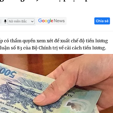
Góc ảnh
Chia sẻ
Giáo dục
Công nghệ
Tuyển sinh
Hitech Công ng
ấp có thẩm quyền xem xét đề xuất chế độ tiền lương
Học trực tuyến
Sản phẩm
 luận số 83 của Bộ Chính trị về cải cách tiền lương.
g
Thị trường
Tư vấn