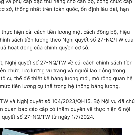
g và phụ cấp đặc thù riêng cho cán bộ, công chức cấp
ơ sở, thống nhất trên toàn quốc, ổn định lâu dài, hạn
c thực hiện cải cách tiền lương một cách đồng bộ, hiệu
 chính sách tiền lương theo Nghị quyết số 27-NQ/TW của
uả hoạt động của chính quyền cơ sở.
ết, Nghị quyết số 27-NQ/TW về cải cách chính sách tiền
iên chức, lực lượng vũ trang và người lao động trong
tố cụ thể để thiết kế bảng lương mới, mở rộng quan hệ
 mức tiền lương cụ thể trong hệ thống bảng lương.
L/TW và Nghị quyết số 104/2023/QH15, Bộ Nội vụ đã chủ
liên quan báo cáo cấp có thẩm quyền về thực hiện 6 nội
hị quyết số 27-NQ/TW từ ngày 1/7/2024.