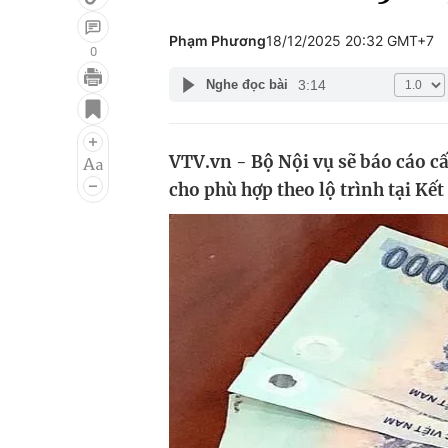
Phạm Phương
18/12/2025 20:32 GMT+7
0
3:14
Nghe đọc bài
Giải trí
Đời sống
Điện ảnh
Du lịch
VTV.vn - Bộ Nội vụ sẽ báo cáo c
Âm nhạc
Làm đẹp
cho phù hợp theo lộ trình tại Kết
Sao
Chất lượng cuộc sốn