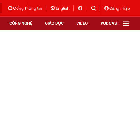
Cổng thông tin
English
Đăng nhập
CÔNG NGHỆ
GIÁO DỤC
VIDEO
PODCAST
VTV Money
VTV Thể thao
VTV Sức khoẻ
Bất động sản
Thị trường 24h
Tấm lòng Việt
Vươn mình bằng AI
VTV4
VTV8
VTV9
Lịch phát sóng
Giao lưu trực tuyến
Sự kiện