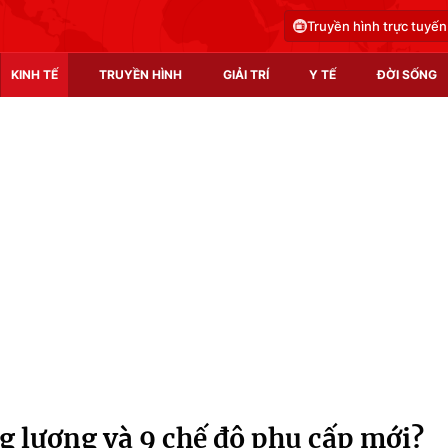
Truyền hình trực tuyến
KINH TẾ
TRUYỀN HÌNH
GIẢI TRÍ
Y TẾ
ĐỜI SỐNG
Pháp luật
Y tế
Truyền hình
Multimedia
Phim VTV
Video
Hậu trường
Shorts video
Nhân vật
Podcast
Khán giả
EMagazine
Giải sao mai
Photo
g lương và 9 chế độ phụ cấp mới?
Infographic