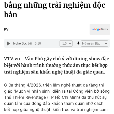
Chính trị
bằng những trải nghiệm độc
Truyền hình
bản
Văn hóa - Giải trí
Xã hội
Y tế
Đời sống
PV
Pháp luật
Công nghệ
Giáo dục
Nghe đọc bài
5:10
Y tế
VTV.vn - Văn Phú gây chú ý với dining show đặc
Thế giới
biệt với hành trình thưởng thức ẩm thực kết hợp
Tin tức
trải nghiệm sân khấu nghệ thuật đa giác quan.
Kinh tế
Thế giới đó đây
Giữa tháng 4/2026, triển lãm nghệ thuật đa tầng thị
Tài chính
Dữ liệu và đời sống
giác "Muôn vị nhân sinh" diễn ra tại Công viên bờ sông
Câu chuyện quốc tế
Thị trường
Thủ Thiêm Riverstage (TP Hồ Chí Minh) đã thu hút sự
quan tâm của đông đảo khách tham quan nhờ cách
Truyền hình
Góc doanh nghiệp
kết hợp giữa nghệ thuật, kiến trúc và trải nghiệm cảm