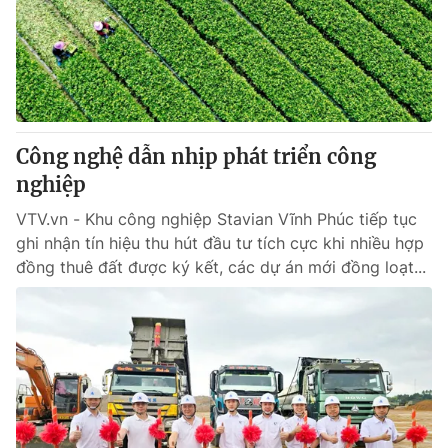
Tin tức
Kinh tế
Thế giới đó đây
Tài chính
Dữ liệu và đời sống
Câu chuyện quốc tế
Thị trường
Công nghệ dẫn nhịp phát triển công
Truyền hình
Góc doanh nghiệp
nghiệp
Phim VTV
Giải trí
VTV.vn - Khu công nghiệp Stavian Vĩnh Phúc tiếp tục
Hậu trường
ghi nhận tín hiệu thu hút đầu tư tích cực khi nhiều hợp
Điện ảnh
đồng thuê đất được ký kết, các dự án mới đồng loạt...
Đời sống
Nhân vật
Âm nhạc
Du lịch
Khán giả
Giáo dục
Sao
Làm đẹp
Giải sao mai
Tuyển sinh
Công nghệ
Chất lượng cuộc sống
Học trực tuyến
Hitech Công nghệ tương lai