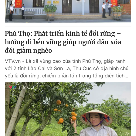
Thị trường 24h
Tấm lòng Việt
VTV4
Vươn mình bằng AI
Phú Thọ: Phát triển kinh tế đồi rừng –
VTV9
VTV8
hướng đi bền vững giúp người dân xóa
đói giảm nghèo
Liên hệ tòa soạn
English
VTV.vn - Là xã vùng cao của tỉnh Phú Thọ, giáp ranh
với 2 tỉnh Lào Cai và Sơn La, Thu Cúc có địa hình chủ
yếu là đồi rừng, chiếm phần lớn trong tổng diện tích...
THỜI BÁO VTV
Theo dõi báo trên
Cơ quan chủ quản:
Đài Truyền hình Việt Nam
Cơ quan báo chí:
Thời báo VTV