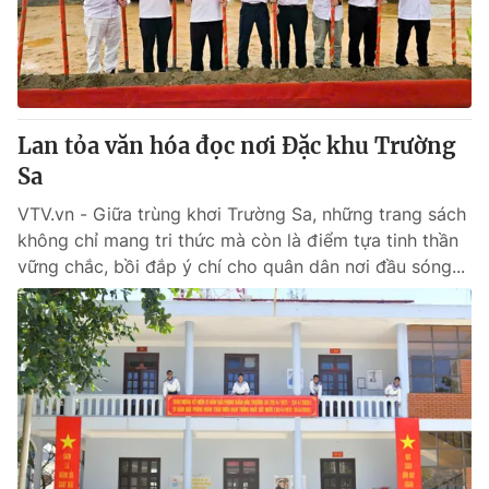
Giao lưu trực tuyến
Sản phẩm
Lịch phát sóng
Thị trường
Tư vấn
Lan tỏa văn hóa đọc nơi Đặc khu Trường
Chuyên mục khác
Sa
Emagazine
Podcast
VTV.vn - Giữa trùng khơi Trường Sa, những trang sách
không chỉ mang tri thức mà còn là điểm tựa tinh thần
Photo
Infographic
vững chắc, bồi đắp ý chí cho quân dân nơi đầu sóng...
Video
Shorts video
VTV Money
VTV Thể thao
VTV Sức khoẻ
Bất động sản