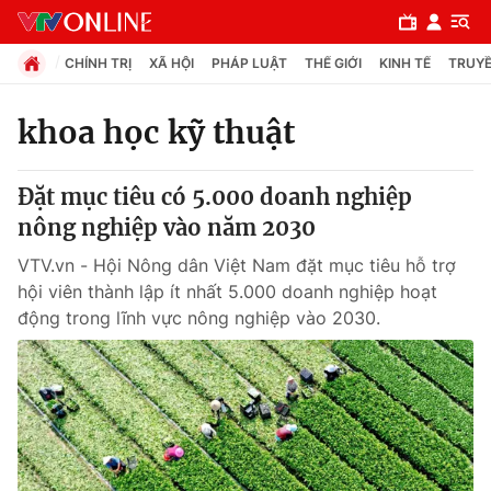
CHÍNH TRỊ
XÃ HỘI
PHÁP LUẬT
THẾ GIỚI
KINH TẾ
TRUYỀ
khoa học kỹ thuật
Chuyên mục
Đặt mục tiêu có 5.000 doanh nghiệp
Chính trị
nông nghiệp vào năm 2030
VTV.vn - Hội Nông dân Việt Nam đặt mục tiêu hỗ trợ
Xã hội
hội viên thành lập ít nhất 5.000 doanh nghiệp hoạt
động trong lĩnh vực nông nghiệp vào 2030.
Pháp luật
Y tế
Thế giới