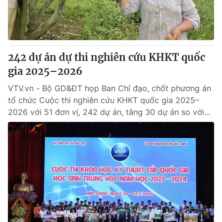
Giấy phép hoạt động báo in và báo điện tử số 483/GP-BTTTT
cấp ngày 29/12/2023
Tổng Biên tập:
Vũ Thanh Thủy
Phó Tổng Biên tập:
Nguyễn Thị Mỹ Hạnh, Phạm Quốc Thắng,
242 dự án dự thi nghiên cứu KHKT quốc
Nguyễn Trọng Ninh
Tổng đài VTV:
gia 2025–2026
024.38 355 931 - 024.38 355 932
Ðiện thoại Thời báo VTV:
024.66 897 897
VTV.vn - Bộ GD&ĐT họp Ban Chỉ đạo, chốt phương án
Email:
toasoan@vtv.vn
tổ chức Cuộc thi nghiên cứu KHKT quốc gia 2025–
Liên hệ quảng cáo:
024-7300.7108
2026 với 51 đơn vị, 242 dự án, tăng 30 dự án so với...