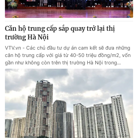
® Cấm sao chép dưới mọi hình thức nếu không có sự chấp
thuận bằng văn bản. Ghi rõ nguồn VTV.vn khi phát hành lại
Căn hộ trung cấp sắp quay trở lại thị
thông tin từ website này.
trường Hà Nội
VTV.vn - Các chủ đầu tư dự án cam kết sẽ đưa những
căn hộ trung cấp với giá từ 40-50 triệu đồng/m2, vốn
gần như không còn trên thị trường Hà Nội trong...