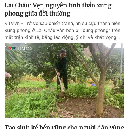
Lai Châu: Vẹn nguyên tinh thần xung
phong giữa đời thường
VTV.vn - Trở về sau chiến tranh, nhiều cựu thanh niên
xung phong ở Lai Châu vẫn bền bỉ “xung phong” trên
mặt trận kinh tế, bằng lao động, ý chí và khát vọng...
Tạo sinh kế bền vững cho người dân vùng