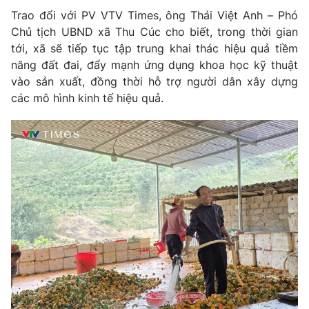
Email:
toasoan@vtv.vn
Trao đổi với PV VTV Times, ông Thái Việt Anh – Phó
Liên hệ quảng cáo:
024-7300.7108
Chủ tịch UBND xã Thu Cúc cho biết, trong thời gian
tới, xã sẽ tiếp tục tập trung khai thác hiệu quả tiềm
năng đất đai, đẩy mạnh ứng dụng khoa học kỹ thuật
vào sản xuất, đồng thời hỗ trợ người dân xây dựng
các mô hình kinh tế hiệu quả.
® Cấm sao chép dưới mọi hình thức nếu không có sự chấp
thuận bằng văn bản. Ghi rõ nguồn VTV.vn khi phát hành lại
thông tin từ website này.