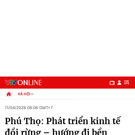
XÃ HỘI
Chính trị
11/04/2026 06:06 GMT+7
Xã hội
Phú Thọ: Phát triển kinh tế
Pháp luật
Chuyên mục
Kinh tế
đồi rừng – hướng đi bền
Thể thao