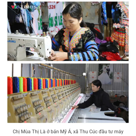
Chị Mùa Thị Là ở bản Mỹ Á, xã Thu Cúc đầu tư máy