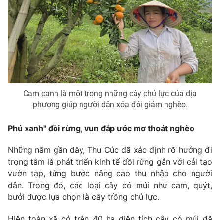
Phim VTV
Giải trí
Hậu trường
Điện ảnh
Đời sống
Nhân vật
Âm nhạc
Du lịch
Khán giả
Giáo dục
Sao
Làm đẹp
Giải sao mai
Tuyển sinh
Cam canh là một trong những cây chủ lực của địa
Công nghệ
Chất lượng cuộc sống
phương giúp người dân xóa đói giảm nghèo.
Học trực tuyến
Hitech Công nghệ tương lai
Giao lưu trực tuyến
Phủ xanh" đồi rừng, vun đắp ước mơ thoát nghèo
Sản phẩm
Những năm gần đây, Thu Cúc đã xác định rõ hướng đi
Lịch phát sóng
Thị trường
trọng tâm là phát triển kinh tế đồi rừng gắn với cải tạo
vườn tạp, từng bước nâng cao thu nhập cho người
Tư vấn
dân. Trong đó, các loại cây có múi như cam, quýt,
Chuyên mục khác
bưởi được lựa chọn là cây trồng chủ lực.
Emagazine
Podcast
Hiện toàn xã có trên 40 ha diện tích cây có múi đã