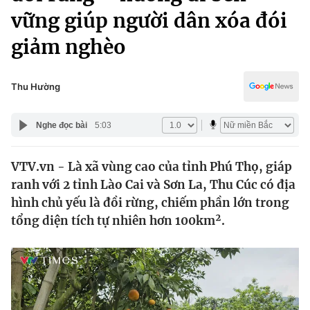
Chính trị
vững giúp người dân xóa đói
Truyền hình
Văn hóa - Giải trí
giảm nghèo
Xã hội
Y tế
Đời sống
Pháp luật
Thu Hường
Công nghệ
Giáo dục
Y tế
Nghe đọc bài
5:03
Thế giới
VTV.vn - Là xã vùng cao của tỉnh Phú Thọ, giáp
ranh với 2 tỉnh Lào Cai và Sơn La, Thu Cúc có địa
Tin tức
hình chủ yếu là đồi rừng, chiếm phần lớn trong
Kinh tế
tổng diện tích tự nhiên hơn 100km².
Thế giới đó đây
Tài chính
Dữ liệu và đời sống
Câu chuyện quốc tế
Thị trường
Truyền hình
Góc doanh nghiệp