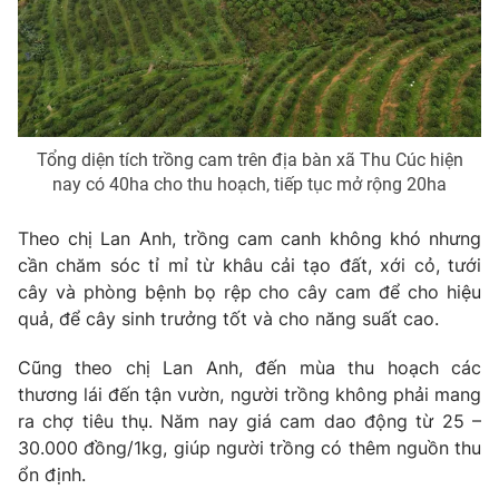
THỜI BÁO VTV
Tổng diện tích trồng cam trên địa bàn xã Thu Cúc hiện
Theo dõi báo trên
nay có 40ha cho thu hoạch, tiếp tục mở rộng 20ha
Theo chị Lan Anh, trồng cam canh không khó nhưng
Cơ quan chủ quản:
Đài Truyền hình Việt Nam
cần chăm sóc tỉ mỉ từ khâu cải tạo đất, xới cỏ, tưới
Cơ quan báo chí:
Thời báo VTV
cây và phòng bệnh bọ rệp cho cây cam để cho hiệu
Giấy phép hoạt động báo in và báo điện tử số 483/GP-BTTTT
quả, để cây sinh trưởng tốt và cho năng suất cao.
cấp ngày 29/12/2023
Tổng Biên tập:
Vũ Thanh Thủy
Cũng theo chị Lan Anh, đến mùa thu hoạch các
Phó Tổng Biên tập:
Nguyễn Thị Mỹ Hạnh, Phạm Quốc Thắng,
thương lái đến tận vườn, người trồng không phải mang
Nguyễn Trọng Ninh
ra chợ tiêu thụ. Năm nay giá cam dao động từ 25 –
Tổng đài VTV:
024.38 355 931 - 024.38 355 932
30.000 đồng/1kg, giúp người trồng có thêm nguồn thu
Ðiện thoại Thời báo VTV:
024.66 897 897
ổn định.