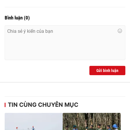
Bình luận
(
0
)
Gửi bình luận
TIN CÙNG CHUYÊN MỤC