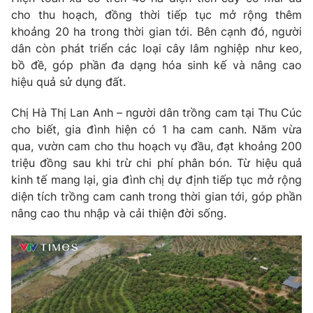
cho thu hoạch, đồng thời tiếp tục mở rộng thêm
Photo
Infographic
khoảng 20 ha trong thời gian tới. Bên cạnh đó, người
dân còn phát triển các loại cây lâm nghiệp như keo,
Video
Shorts video
bồ đề, góp phần đa dạng hóa sinh kế và nâng cao
hiệu quả sử dụng đất.
VTV Money
VTV Thể thao
Chị Hà Thị Lan Anh – người dân trồng cam tại Thu Cúc
cho biết, gia đình hiện có 1 ha cam canh. Năm vừa
VTV Sức khoẻ
Bất động sản
qua, vườn cam cho thu hoạch vụ đầu, đạt khoảng 200
triệu đồng sau khi trừ chi phí phân bón. Từ hiệu quả
kinh tế mang lại, gia đình chị dự định tiếp tục mở rộng
Thị trường 24h
Tấm lòng Việt
diện tích trồng cam canh trong thời gian tới, góp phần
nâng cao thu nhập và cải thiện đời sống.
VTV4
Vươn mình bằng AI
VTV9
VTV8
Liên hệ tòa soạn
English