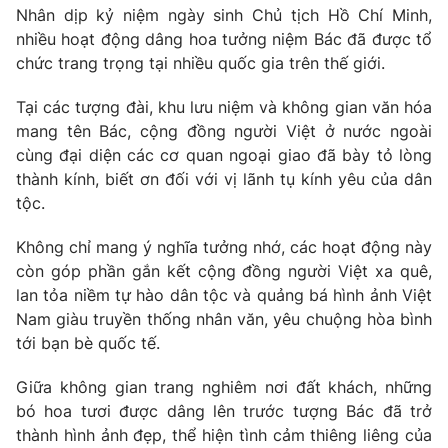
Email:
toasoan@vtv.vn
Nhân dịp kỷ niệm ngày sinh Chủ tịch Hồ Chí Minh,
Liên hệ quảng cáo:
024-7300.7108
nhiều hoạt động dâng hoa tưởng niệm Bác đã được tổ
chức trang trọng tại nhiều quốc gia trên thế giới.
Tại các tượng đài, khu lưu niệm và không gian văn hóa
mang tên Bác, cộng đồng người Việt ở nước ngoài
cùng đại diện các cơ quan ngoại giao đã bày tỏ lòng
thành kính, biết ơn đối với vị lãnh tụ kính yêu của dân
tộc.
Không chỉ mang ý nghĩa tưởng nhớ, các hoạt động này
còn góp phần gắn kết cộng đồng người Việt xa quê,
lan tỏa niềm tự hào dân tộc và quảng bá hình ảnh Việt
® Cấm sao chép dưới mọi hình thức nếu không có sự chấp
Nam giàu truyền thống nhân văn, yêu chuộng hòa bình
thuận bằng văn bản. Ghi rõ nguồn VTV.vn khi phát hành lại
tới bạn bè quốc tế.
thông tin từ website này.
Giữa không gian trang nghiêm nơi đất khách, những
bó hoa tươi được dâng lên trước tượng Bác đã trở
thành hình ảnh đẹp, thể hiện tình cảm thiêng liêng của