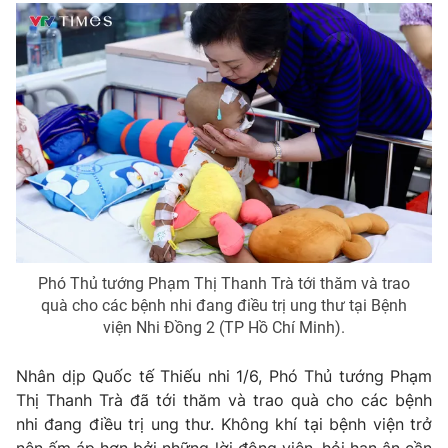
Phim VTV
Giải trí
Hậu trường
Điện ảnh
Đời sống
Nhân vật
Âm nhạc
Du lịch
Khán giả
Giáo dục
Sao
Làm đẹp
Giải sao mai
Tuyển sinh
Công nghệ
Chất lượng cuộc sống
Học trực tuyến
Hitech Công nghệ tương lai
Giao lưu trực tuyến
Sản phẩm
Phó Thủ tướng Phạm Thị Thanh Trà tới thăm và trao
quà cho các bệnh nhi đang điều trị ung thư tại Bệnh
Lịch phát sóng
Thị trường
viện Nhi Đồng 2 (TP Hồ Chí Minh).
Tư vấn
Nhân dịp Quốc tế Thiếu nhi 1/6, Phó Thủ tướng Phạm
Chuyên mục khác
Thị Thanh Trà đã tới thăm và trao quà cho các bệnh
Emagazine
Podcast
nhi đang điều trị ung thư. Không khí tại bệnh viện trở
nên ấm áp hơn bởi những lời động viên, hỏi han ân cần