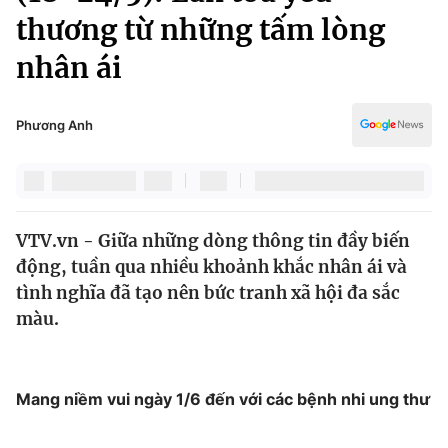
Chính trị
thương từ những tấm lòng
Truyền hình
Văn hóa - Giải trí
nhân ái
Xã hội
Y tế
Đời sống
Pháp luật
Phương Anh
Công nghệ
Giáo dục
Y tế
Thế giới
VTV.vn - Giữa những dòng thông tin đầy biến
động, tuần qua nhiều khoảnh khắc nhân ái và
Tin tức
tình nghĩa đã tạo nên bức tranh xã hội đa sắc
Kinh tế
màu.
Thế giới đó đây
Tài chính
Dữ liệu và đời sống
Câu chuyện quốc tế
Thị trường
Mang niềm vui ngày 1/6 đến với các bệnh nhi ung thư
Truyền hình
Góc doanh nghiệp