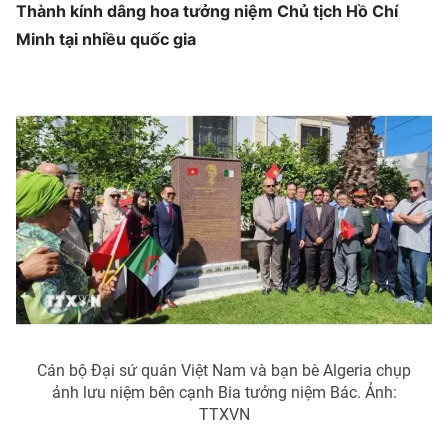
Thành kính dâng hoa tưởng niệm Chủ tịch Hồ Chí
Minh tại nhiều quốc gia
THỜI BÁO VTV
Theo dõi báo trên
Cơ quan chủ quản:
Đài Truyền hình Việt Nam
Cơ quan báo chí:
Thời báo VTV
Giấy phép hoạt động báo in và báo điện tử số 483/GP-BTTTT
cấp ngày 29/12/2023
Tổng Biên tập:
Vũ Thanh Thủy
Phó Tổng Biên tập:
Nguyễn Thị Mỹ Hạnh, Phạm Quốc Thắng,
Nguyễn Trọng Ninh
Cán bộ Đại sứ quán Việt Nam và bạn bè Algeria chụp
ảnh lưu niệm bên cạnh Bia tưởng niệm Bác. Ảnh:
Tổng đài VTV:
024.38 355 931 - 024.38 355 932
TTXVN
Ðiện thoại Thời báo VTV:
024.66 897 897