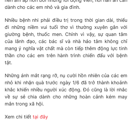
dành cho các em nhỏ và gia đình.
Photo
Infographic
Nhiều bệnh nhi phải điều trị trong thời gian dài, thiếu
Video
Shorts video
đi những niềm vui tuổi thơ vì thường xuyên gắn với
giường bệnh, thuốc men. Chính vì vậy, sự quan tâm
của lãnh đạo, các bác sĩ và nhà hảo tâm không chỉ
VTV Money
VTV Thể thao
mang ý nghĩa vật chất mà còn tiếp thêm động lực tinh
thần cho các em trên hành trình chiến đấu với bệnh
VTV Sức khoẻ
Bất động sản
tật.
Những ánh mắt rạng rỡ, nụ cười hồn nhiên của các em
Thị trường 24h
Tấm lòng Việt
nhỏ khi nhận quà trước ngày 1/6 đã trở thành khoảnh
khắc khiến nhiều người xúc động. Đó cũng là lời nhắc
VTV4
Vươn mình bằng AI
về sự sẻ chia dành cho những hoàn cảnh kém may
mắn trong xã hội.
VTV9
VTV8
Xem chi tiết
tại đây
Liên hệ tòa soạn
English