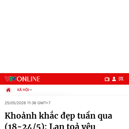
XÃ HỘI
Chính trị
25/05/2026 11:36 GMT+7
Xã hội
Khoảnh khắc đẹp tuần qua
Pháp luật
Chuyên mục
Kinh tế
(18-24/5): Lan toả yêu
Thể thao