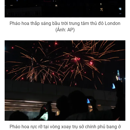
Pháo hoa thắp sáng bầu trời trung tâm thủ đô London
(Ảnh: AP)
Pháo hoa rực rỡ tại vòng xoay trụ sở chính phủ bang ở