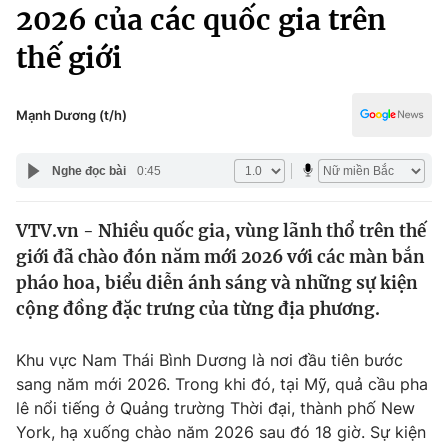
Chính trị
2026 của các quốc gia trên
Truyền hình
thế giới
Văn hóa - Giải trí
Xã hội
Y tế
Đời sống
Mạnh Dương (t/h)
Pháp luật
Công nghệ
Giáo dục
Nghe đọc bài
0:45
Y tế
VTV.vn - Nhiều quốc gia, vùng lãnh thổ trên thế
Thế giới
giới đã chào đón năm mới 2026 với các màn bắn
Tin tức
pháo hoa, biểu diễn ánh sáng và những sự kiện
Kinh tế
cộng đồng đặc trưng của từng địa phương.
Thế giới đó đây
Tài chính
Dữ liệu và đời sống
Câu chuyện quốc tế
Khu vực Nam Thái Bình Dương là nơi đầu tiên bước
Thị trường
sang năm mới 2026. Trong khi đó, tại Mỹ, quả cầu pha
lê nổi tiếng ở Quảng trường Thời đại, thành phố New
Truyền hình
Góc doanh nghiệp
York, hạ xuống chào năm 2026 sau đó 18 giờ. Sự kiện