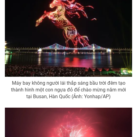
Email:
toasoan@vtv.vn
Liên hệ quảng cáo:
024-7300.7108
Máy bay không người lái thắp sáng bầu trời đêm tạo
thành hình một con ngựa đỏ để chào mừng năm mới
® Cấm sao chép dưới mọi hình thức nếu không có sự chấp
tại Busan, Hàn Quốc (Ảnh: Yonhap/AP)
thuận bằng văn bản. Ghi rõ nguồn VTV.vn khi phát hành lại
thông tin từ website này.