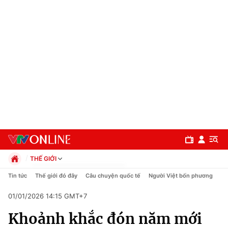
THẾ GIỚI
Chính trị
Tin tức
Thế giới đó đây
Câu chuyện quốc tế
Người Việt bốn phương
Xã hội
01/01/2026 14:15 GMT+7
Pháp luật
Chuyên mục
Kinh tế
Khoảnh khắc đón năm mới
Thể thao