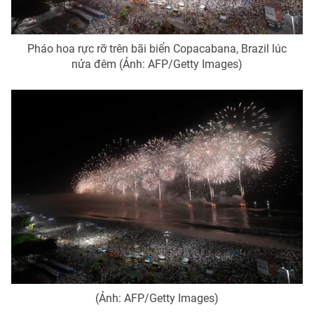
Pháo hoa rực rỡ trên bãi biển Copacabana, Brazil lúc
nửa đêm (Ảnh: AFP/Getty Images)
(Ảnh: AFP/Getty Images)