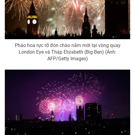
Pháo hoa rực rỡ đón chào năm mới tại vòng quay
London Eye và Tháp Elizabeth (Big Ben) (Ảnh:
AFP/Getty Images)