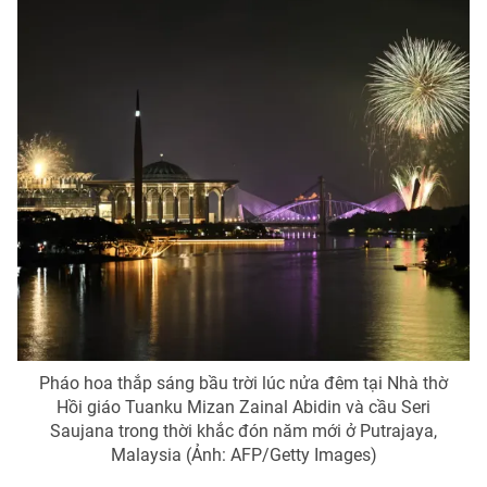
Pháo hoa thắp sáng bầu trời lúc nửa đêm tại Nhà thờ
Hồi giáo Tuanku Mizan Zainal Abidin và cầu Seri
Saujana trong thời khắc đón năm mới ở Putrajaya,
Malaysia (Ảnh: AFP/Getty Images)