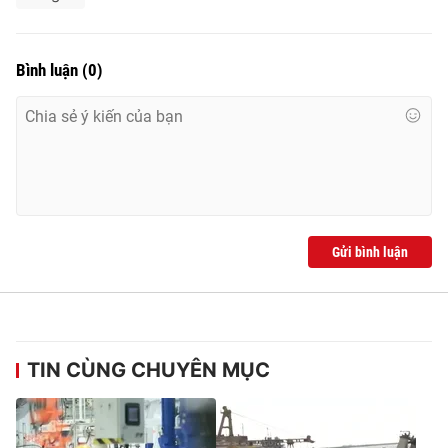
Bình luận
(
0
)
Gửi bình luận
TIN CÙNG CHUYÊN MỤC