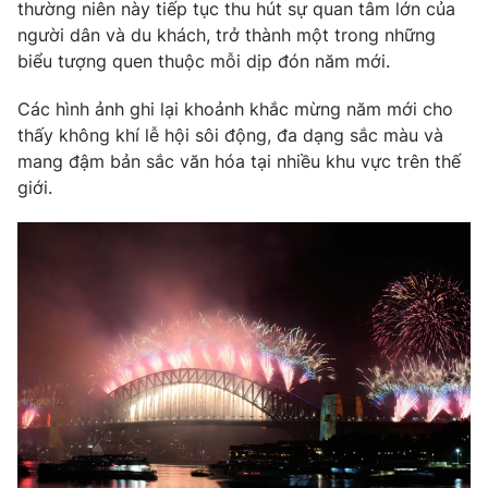
Phim VTV
thường niên này tiếp tục thu hút sự quan tâm lớn của
Giải trí
người dân và du khách, trở thành một trong những
Hậu trường
biểu tượng quen thuộc mỗi dịp đón năm mới.
Điện ảnh
Đời sống
Nhân vật
Các hình ảnh ghi lại khoảnh khắc mừng năm mới cho
Âm nhạc
Du lịch
thấy không khí lễ hội sôi động, đa dạng sắc màu và
Khán giả
Giáo dục
Sao
mang đậm bản sắc văn hóa tại nhiều khu vực trên thế
Làm đẹp
Giải sao mai
giới.
Tuyển sinh
Công nghệ
Chất lượng cuộc sống
Học trực tuyến
Hitech Công nghệ tương lai
Giao lưu trực tuyến
Sản phẩm
Lịch phát sóng
Thị trường
Tư vấn
Chuyên mục khác
Emagazine
Podcast