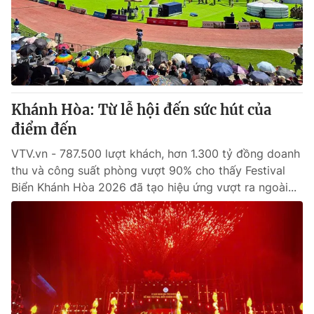
Tin tức
Kinh tế
Thế giới đó đây
Tài chính
Dữ liệu và đời sống
Câu chuyện quốc tế
Thị trường
Khánh Hòa: Từ lễ hội đến sức hút của
Truyền hình
Góc doanh nghiệp
điểm đến
Phim VTV
Giải trí
VTV.vn - 787.500 lượt khách, hơn 1.300 tỷ đồng doanh
Hậu trường
thu và công suất phòng vượt 90% cho thấy Festival
Điện ảnh
Biển Khánh Hòa 2026 đã tạo hiệu ứng vượt ra ngoài...
Đời sống
Nhân vật
Âm nhạc
Du lịch
Khán giả
Giáo dục
Sao
Làm đẹp
Giải sao mai
Tuyển sinh
Công nghệ
Chất lượng cuộc sống
Học trực tuyến
Hitech Công nghệ tương lai