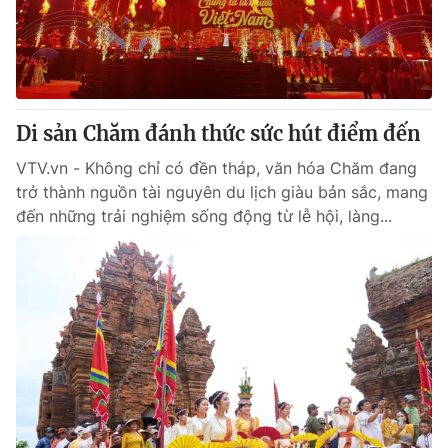
Giao lưu trực tuyến
Sản phẩm
Lịch phát sóng
Thị trường
Tư vấn
Di sản Chăm đánh thức sức hút điểm đến
Chuyên mục khác
Emagazine
VTV.vn - Không chỉ có đền tháp, văn hóa Chăm đang
Podcast
trở thành nguồn tài nguyên du lịch giàu bản sắc, mang
đến những trải nghiệm sống động từ lễ hội, làng...
Photo
Infographic
Video
Shorts video
VTV Money
VTV Thể thao
VTV Sức khoẻ
Bất động sản