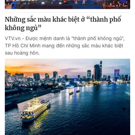
® Cấm sao chép dưới mọi hình thức nếu không có sự chấp
Những sắc màu khác biệt ở “thành phố
thuận bằng văn bản. Ghi rõ nguồn VTV.vn khi phát hành lại
không ngủ”
thông tin từ website này.
VTV.vn - Được mệnh danh là "thành phố không ngủ",
TP Hồ Chí Minh mang đến những sắc màu khác biệt
sau hoàng hôn.