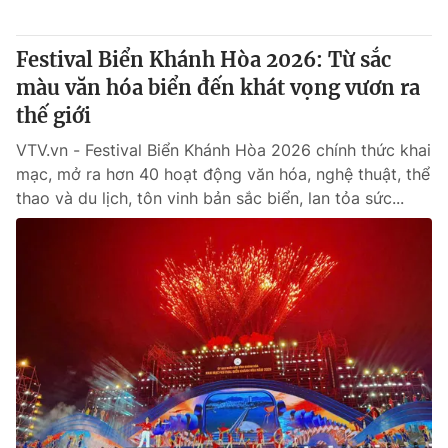
Giấy phép hoạt động báo in và báo điện tử số 483/GP-BTTTT
cấp ngày 29/12/2023
Festival Biển Khánh Hòa 2026: Từ sắc
Tổng Biên tập:
Vũ Thanh Thủy
màu văn hóa biển đến khát vọng vươn ra
Phó Tổng Biên tập:
Nguyễn Thị Mỹ Hạnh, Phạm Quốc Thắng,
thế giới
Nguyễn Trọng Ninh
Tổng đài VTV:
024.38 355 931 - 024.38 355 932
VTV.vn - Festival Biển Khánh Hòa 2026 chính thức khai
Ðiện thoại Thời báo VTV:
024.66 897 897
mạc, mở ra hơn 40 hoạt động văn hóa, nghệ thuật, thể
Email:
toasoan@vtv.vn
thao và du lịch, tôn vinh bản sắc biển, lan tỏa sức...
Liên hệ quảng cáo:
024-7300.7108