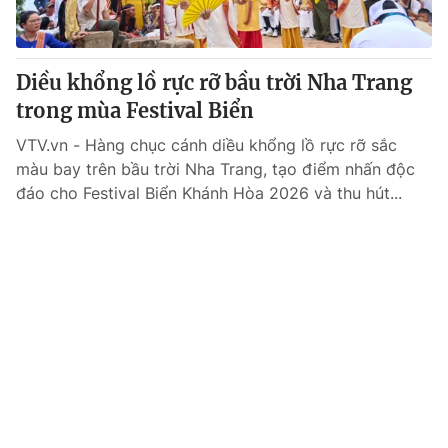
Thị trường 24h
Tấm lòng Việt
VTV4
Vươn mình bằng AI
Diều khổng lồ rực rỡ bầu trời Nha Trang
trong mùa Festival Biển
VTV9
VTV8
VTV.vn - Hàng chục cánh diều khổng lồ rực rỡ sắc
màu bay trên bầu trời Nha Trang, tạo điểm nhấn độc
Liên hệ tòa soạn
English
đáo cho Festival Biển Khánh Hòa 2026 và thu hút...
THỜI BÁO VTV
Theo dõi báo trên
Cơ quan chủ quản:
Đài Truyền hình Việt Nam
Cơ quan báo chí:
Thời báo VTV