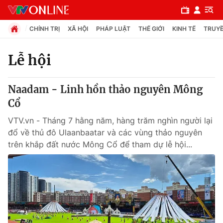
CHÍNH TRỊ
XÃ HỘI
PHÁP LUẬT
THẾ GIỚI
KINH TẾ
TRUYỀ
Lễ hội
Chuyên mục
Naadam - Linh hồn thảo nguyên Mông
Chính trị
Cổ
VTV.vn - Tháng 7 hằng năm, hàng trăm nghìn người lại
Xã hội
đổ về thủ đô Ulaanbaatar và các vùng thảo nguyên
trên khắp đất nước Mông Cổ để tham dự lễ hội...
Pháp luật
Y tế
Thế giới