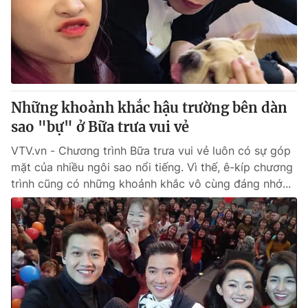
Tin tức
Kinh tế
Thế giới đó đây
Tài chính
Dữ liệu và đời sống
Câu chuyện quốc tế
Thị trường
Những khoảnh khắc hậu trường bên dàn
Truyền hình
Góc doanh nghiệp
sao "bự" ở Bữa trưa vui vẻ
Phim VTV
Giải trí
VTV.vn - Chương trình Bữa trưa vui vẻ luôn có sự góp
Hậu trường
mặt của nhiều ngôi sao nổi tiếng. Vì thế, ê-kíp chương
Điện ảnh
trình cũng có những khoảnh khắc vô cùng đáng nhớ...
Đời sống
Nhân vật
Âm nhạc
Du lịch
Khán giả
Giáo dục
Sao
Làm đẹp
Giải sao mai
Tuyển sinh
Công nghệ
Chất lượng cuộc sống
Học trực tuyến
Hitech Công nghệ tương lai