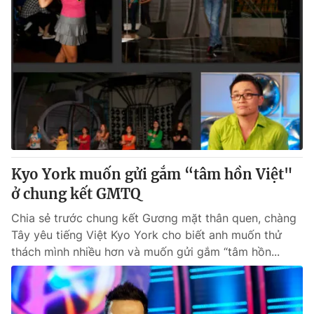
Kyo York muốn gửi gắm “tâm hồn Việt"
ở chung kết GMTQ
Chia sẻ trước chung kết Gương mặt thân quen, chàng
Tây yêu tiếng Việt Kyo York cho biết anh muốn thử
thách mình nhiều hơn và muốn gửi gắm “tâm hồn...