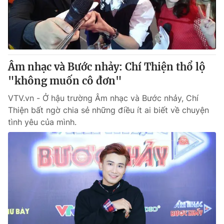
Giao lưu trực tuyến
Sản phẩm
Lịch phát sóng
Thị trường
Tư vấn
Âm nhạc và Bước nhảy: Chí Thiện thổ lộ
Chuyên mục khác
"không muốn cô đơn"
Emagazine
Podcast
VTV.vn - Ở hậu trường Âm nhạc và Bước nhảy, Chí
Thiện bất ngờ chia sẻ những điều ít ai biết về chuyện
Photo
Infographic
tình yêu của mình.
Video
Shorts video
VTV Money
VTV Thể thao
VTV Sức khoẻ
Bất động sản