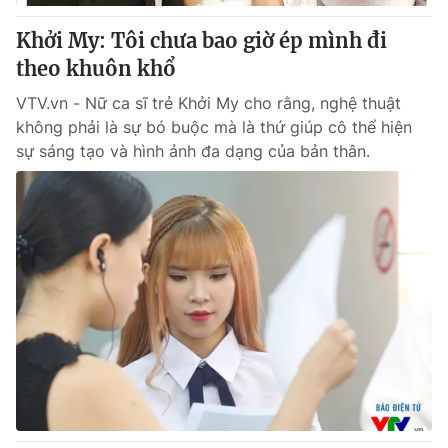
Khởi My: Tôi chưa bao giờ ép mình đi
® Cấm sao chép dưới mọi hình thức nếu không có sự chấp
theo khuôn khổ
thuận bằng văn bản. Ghi rõ nguồn VTV.vn khi phát hành lại
thông tin từ website này.
VTV.vn - Nữ ca sĩ trẻ Khởi My cho rằng, nghệ thuật
không phải là sự bó buộc mà là thứ giúp cô thể hiện
sự sáng tạo và hình ảnh đa dạng của bản thân.