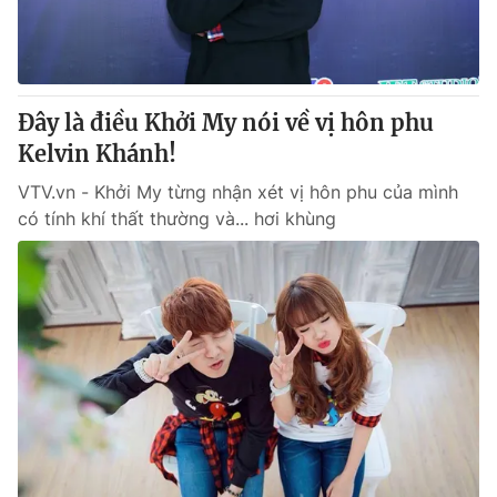
Thị trường 24h
Tấm lòng Việt
VTV4
Vươn mình bằng AI
Đây là điều Khởi My nói về vị hôn phu
VTV9
VTV8
Kelvin Khánh!
VTV.vn - Khởi My từng nhận xét vị hôn phu của mình
Liên hệ tòa soạn
English
có tính khí thất thường và... hơi khùng
THỜI BÁO VTV
Theo dõi báo trên
Cơ quan chủ quản:
Đài Truyền hình Việt Nam
Cơ quan báo chí:
Thời báo VTV