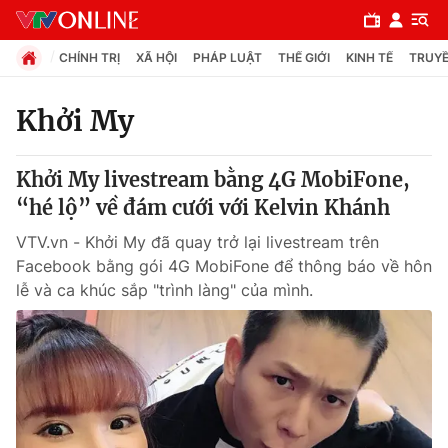
CHÍNH TRỊ
XÃ HỘI
PHÁP LUẬT
THẾ GIỚI
KINH TẾ
TRUYỀ
Khởi My
Chuyên mục
Khởi My livestream bằng 4G MobiFone,
Chính trị
“hé lộ” về đám cưới với Kelvin Khánh
VTV.vn - Khởi My đã quay trở lại livestream trên
Xã hội
Facebook bằng gói 4G MobiFone để thông báo về hôn
lễ và ca khúc sắp "trình làng" của mình.
Pháp luật
Y tế
Thế giới