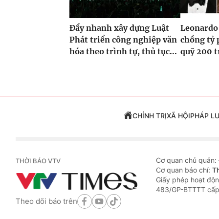
Đẩy nhanh xây dựng Luật
Leonardo 
Phát triển công nghiệp văn
chồng tỷ 
hóa theo trình tự, thủ tục...
quỹ 200 t
CHÍNH TRỊ
XÃ HỘI
PHÁP L
Cơ quan chủ quản:
THỜI BÁO VTV
Cơ quan báo chí:
T
Giấy phép hoạt độn
483/GP-BTTTT cấp
Theo dõi báo trên