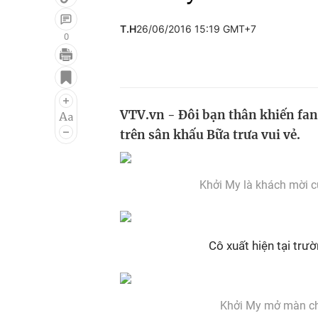
T.H
26/06/2016 15:19 GMT+7
0
Giải trí
Đời sống
Điện ảnh
Du lịch
VTV.vn - Đôi bạn thân khiến fa
Âm nhạc
Làm đẹp
trên sân khấu Bữa trưa vui vẻ.
Sao
Chất lượng cuộc sốn
Khởi My là khách mời c
Cô xuất hiện tại trư
Khởi My mở màn chư