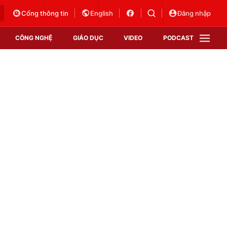
Cổng thông tin
English
Đăng nhập
CÔNG NGHỆ
GIÁO DỤC
VIDEO
PODCAST
VTV Money
VTV Thể thao
VTV Sức khoẻ
Bất động sản
Thị trường 24h
Tấm lòng Việt
Vươn mình bằng AI
VTV4
VTV8
VTV9
Lịch phát sóng
Giao lưu trực tuyến
Sự kiện