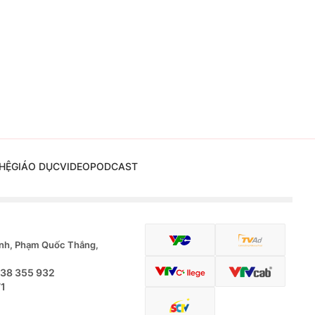
HỆ
GIÁO DỤC
VIDEO
PODCAST
nh, Phạm Quốc Thắng,
.38 355 932
71