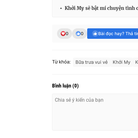
Khởi My sẽ bật mí chuyện tình 
0
0
Bài đọc hay? Thả t
Từ khóa:
Bữa trưa vui vẻ
Khởi My
K
Bình luận
(
0
)