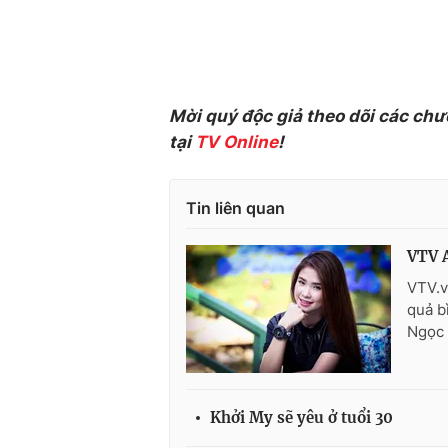
Mời quý độc giả theo dõi các chư
tại
TV Online
!
Tin liên quan
VTV A
VTV.v
quả b
Ngọc 
Khởi My sẽ yêu ở tuổi 30