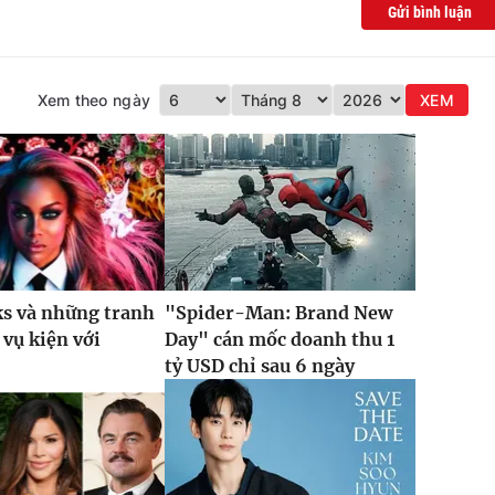
Gửi bình luận
Xem theo ngày
XEM
ks và những tranh
"Spider-Man: Brand New
 vụ kiện với
Day" cán mốc doanh thu 1
tỷ USD chỉ sau 6 ngày