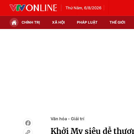
Thứ Năm, 6/8/2026
CHÍNH TRỊ
XÃ HỘI
PHÁP LUẬT
THẾ GIỚI
Chính trị
Xã hội
Thế giới
Kinh tế
Tin tức
Tài chính
Thế giới đó đây
Thị trường
Câu chuyện quốc tế
Góc doanh nghiệp
Dữ liệu và đời sống
Văn hóa - Giải trí
Khởi My siêu dễ thươn