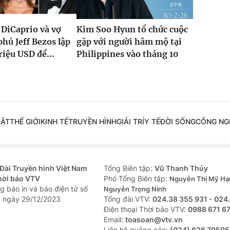
DiCaprio và vợ
Kim Soo Hyun tổ chức cuộc
phú Jeff Bezos lập
gặp với người hâm mộ tại
riệu USD để...
Philippines vào tháng 10
UẬT
THẾ GIỚI
KINH TẾ
TRUYỀN HÌNH
GIẢI TRÍ
Y TẾ
ĐỜI SỐNG
CÔNG NG
Đài Truyền hình Việt Nam
Tổng Biên tập:
Vũ Thanh Thủy
hời báo VTV
Phó Tổng Biên tập:
Nguyễn Thị Mỹ Hạ
g báo in và báo điện tử số
Nguyễn Trọng Ninh
 ngày 29/12/2023
Tổng đài VTV:
024.38 355 931 - 024
Ðiện thoại Thời báo VTV:
0988 671 6
Email:
toasoan@vtv.vn
Liên hệ quảng cáo:
(024) 626 79595