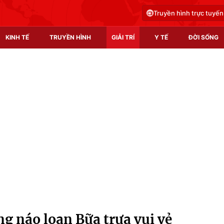
Truyền hình trực tuyến
KINH TẾ
TRUYỀN HÌNH
GIẢI TRÍ
Y TẾ
ĐỜI SỐNG
Pháp luật
Y tế
Truyền hình
Multimedia
Phim VTV
Video
Hậu trường
Shorts video
Nhân vật
Podcast
Khán giả
EMagazine
Giải sao mai
Photo
g náo loạn Bữa trưa vui vẻ
Infographic