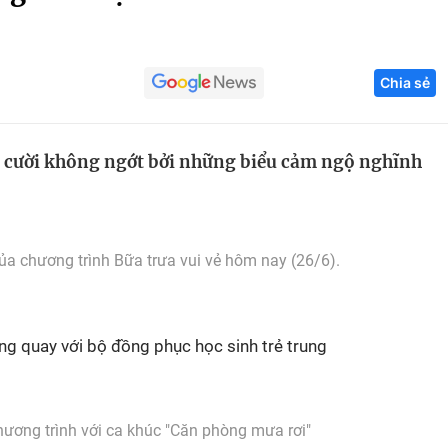
Góc ảnh
Chia sẻ
Giáo dục
Công nghệ
Tuyển sinh
Hitech Công ng
n cười không ngớt bởi những biểu cảm ngộ nghĩnh
Học trực tuyến
Sản phẩm
g
Thị trường
Tư vấn
ủa chương trình Bữa trưa vui vẻ hôm nay (26/6).
ờng quay với bộ đồng phục học sinh trẻ trung
ơng trình với ca khúc "Căn phòng mưa rơi"