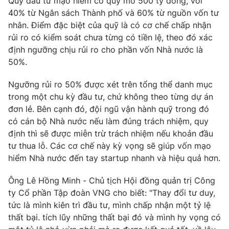
Quỹ đầu tư mạo hiểm có quy mô 500 tỷ đồng, với
40% từ Ngân sách Thành phố và 60% từ nguồn vốn tư
nhân. Điểm đặc biệt của quỹ là có cơ chế chấp nhận
rủi ro có kiểm soát chưa từng có tiền lệ, theo đó xác
định ngưỡng chịu rủi ro cho phần vốn Nhà nước là
50%.
Ngưỡng rủi ro 50% được xét trên tổng thể danh mục
trong một chu kỳ đầu tư, chứ không theo từng dự án
đơn lẻ. Bên cạnh đó, đội ngũ vận hành quỹ trong đó
có cán bộ Nhà nước nếu làm đúng trách nhiệm, quy
định thì sẽ được miễn trừ trách nhiệm nếu khoản đầu
tư thua lỗ. Các cơ chế này kỳ vọng sẽ giúp vốn mạo
hiểm Nhà nước đến tay startup nhanh và hiệu quả hơn.
Ông Lê Hồng Minh - Chủ tịch Hội đồng quản trị Công
ty Cổ phần Tập đoàn VNG cho biết: "Thay đổi tư duy,
tức là mình kiên trì đầu tư, mình chấp nhận một tỷ lệ
thất bại. tích lũy những thất bại đó và mình hy vọng có