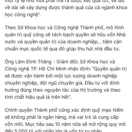
một tỷ lệ nhỏ vừa phải mà ra được kết quả tốt, về lâu
về dài sẽ xây dựng được thành quả của cả ngành khoa
học công nghệ".
Theo Sở Khoa học và Công nghệ Thành phố, mô hình
quản trị quỹ cũng sẽ tách bạch quyền sở hữu vốn Nhà
nước và quyền quản trị của doanh nghiệp... tiệm cận
chuẩn mực quốc tế qua đó giúp thu hút nhà đầu tư.
Ông Lâm Đình Thắng - Giám đốc Sở Khoa học và
Công nghệ TP. Hồ Chí Minh nhận định: "Quyền quản trị
sẽ được vận hành bởi một lực lượng doanh nghiệp
chuyên nghiệp, đội ngũ chuyên gia. Đầu tư với định
hướng đúng theo nguyên tắc của thị trường và theo
tính chất hiệu quả là trên hết".
Chính quyền Thành phố cũng xác định quỹ mạo hiểm
sẽ không phải là ngân hàng, mà vai trò là cung cấp
vốn mồi. Mục tiêu sau 10 năm nữa sẽ mở rộng quy mô
đến 5.000 tỷ với phần lớn là vốn từ tư nhân.