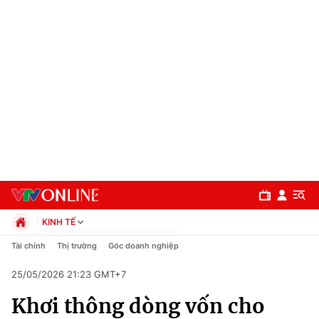
KINH TẾ
Chính trị
Tài chính
Thị trường
Góc doanh nghiệp
Xã hội
25/05/2026 21:23 GMT+7
Pháp luật
Chuyên mục
Kinh tế
Khơi thông dòng vốn cho
Thể thao