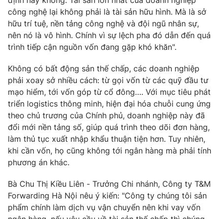
định hay không. Tài sản lớn nhất của doanh nghiệp
công nghệ lại không phải là tài sản hữu hình. Mà là sở
hữu trí tuệ, nền tảng công nghệ và đội ngũ nhân sự,
nên nó là vô hình. Chính vì sự lệch pha đó dẫn đến quá
trình tiếp cận nguồn vốn đang gặp khó khăn".
Không có bất động sản thế chấp, các doanh nghiệp
phải xoay sở nhiều cách: từ gọi vốn từ các quỹ đầu tư
mạo hiểm, tới vốn góp từ cổ đông…. Với mục tiêu phát
triển logistics thông minh, hiện đại hóa chuỗi cung ứng
theo chủ trương của Chính phủ, doanh nghiệp này đã
đổi mới nền tảng số, giúp quá trình theo dõi đơn hàng,
làm thủ tục xuất nhập khẩu thuận tiện hơn. Tuy nhiên,
khi cần vốn, họ cũng không tới ngân hàng mà phải tính
phương án khác.
Bà Chu Thị Kiều Liên - Trưởng Chi nhánh, Công ty T&M
Forwarding Hà Nội nêu ý kiến: "Công ty chúng tôi sản
phẩm chính làm dịch vụ vận chuyển nên khi vay vốn