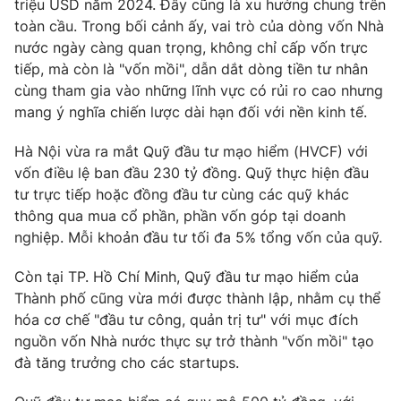
triệu USD năm 2024. Đây cũng là xu hướng chung trên
toàn cầu. Trong bối cảnh ấy, vai trò của dòng vốn Nhà
nước ngày càng quan trọng, không chỉ cấp vốn trực
tiếp, mà còn là "vốn mồi", dẫn dắt dòng tiền tư nhân
cùng tham gia vào những lĩnh vực có rủi ro cao nhưng
mang ý nghĩa chiến lược dài hạn đối với nền kinh tế.
Hà Nội vừa ra mắt Quỹ đầu tư mạo hiểm (HVCF) với
vốn điều lệ ban đầu 230 tỷ đồng. Quỹ thực hiện đầu
tư trực tiếp hoặc đồng đầu tư cùng các quỹ khác
thông qua mua cổ phần, phần vốn góp tại doanh
nghiệp. Mỗi khoản đầu tư tối đa 5% tổng vốn của quỹ.
Còn tại TP. Hồ Chí Minh, Quỹ đầu tư mạo hiểm của
Thành phố cũng vừa mới được thành lập, nhằm cụ thể
hóa cơ chế "đầu tư công, quản trị tư" với mục đích
nguồn vốn Nhà nước thực sự trở thành "vốn mồi" tạo
đà tăng trưởng cho các startups.