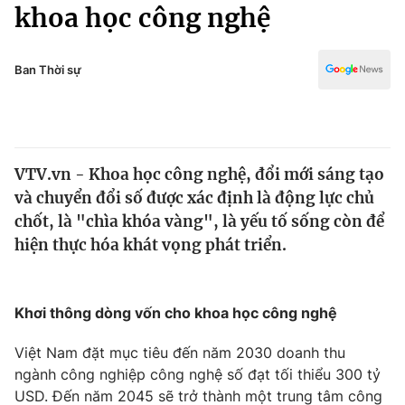
Chính trị
khoa học công nghệ
Truyền hình
Văn hóa - Giải trí
Xã hội
Y tế
Ban Thời sự
Đời sống
Pháp luật
Công nghệ
Giáo dục
Y tế
VTV.vn - Khoa học công nghệ, đổi mới sáng tạo
và chuyển đổi số được xác định là động lực chủ
Thế giới
chốt, là "chìa khóa vàng", là yếu tố sống còn để
hiện thực hóa khát vọng phát triển.
Tin tức
Kinh tế
Thế giới đó đây
Tài chính
Khơi thông dòng vốn cho khoa học công nghệ
Dữ liệu và đời sống
Câu chuyện quốc tế
Thị trường
Việt Nam đặt mục tiêu đến năm 2030 doanh thu
Truyền hình
ngành công nghiệp công nghệ số đạt tối thiểu 300 tỷ
Góc doanh nghiệp
USD. Đến năm 2045 sẽ trở thành một trung tâm công