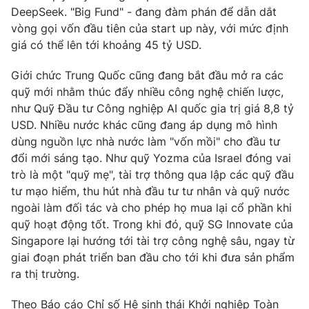
DeepSeek. "Big Fund" - đang đàm phán để dẫn dắt
vòng gọi vốn đầu tiên của start up này, với mức định
giá có thể lên tới khoảng 45 tỷ USD.
Giới chức Trung Quốc cũng đang bắt đầu mở ra các
quỹ mới nhằm thúc đẩy nhiều công nghệ chiến lược,
như Quỹ Đầu tư Công nghiệp AI quốc gia trị giá 8,8 tỷ
USD. Nhiều nước khác cũng đang áp dụng mô hình
dùng nguồn lực nhà nước làm "vốn mồi" cho đầu tư
đổi mới sáng tạo. Như quỹ Yozma của Israel đóng vai
trò là một "quỹ mẹ", tài trợ thông qua lập các quỹ đầu
tư mạo hiểm, thu hút nhà đầu tư tư nhân và quỹ nước
ngoài làm đối tác và cho phép họ mua lại cổ phần khi
quỹ hoạt động tốt. Trong khi đó, quỹ SG Innovate của
Singapore lại hướng tới tài trợ công nghệ sâu, ngay từ
giai đoạn phát triển ban đầu cho tới khi đưa sản phẩm
ra thị trường.
Theo Báo cáo Chỉ số Hệ sinh thái Khởi nghiệp Toàn