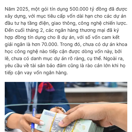
Năm 2025, một gói tín dụng 500.000 tỷ đồng đã được
xây dựng, với mục tiêu cấp vốn dài hạn cho các dự án
đầu tư hạ tầng điện, giao thông, công nghệ chiến lược.
THỜI BÁO VTV
Đến cuối tháng 2, các ngân hàng thương mại đã ký
hợp đồng tín dụng cho 8 dự án, với số vốn cam kết
giải ngân là hơn 70.000. Trong đó, chưa có dự án khoa
Theo dõi báo trên
học công nghệ nào tiếp cận được dòng vốn này, bởi
lẽ, chưa có danh mục dự án rõ ràng, cụ thể. Ngoài ra,
Cơ quan chủ quản:
Đài Truyền hình Việt Nam
yêu cầu về tài sản bảo đảm cũng là rào cản lớn khi họ
Cơ quan báo chí:
Thời báo VTV
tiếp cận vay vốn ngân hàng.
Giấy phép hoạt động báo in và báo điện tử số 483/GP-BTTTT
cấp ngày 29/12/2023
Tổng Biên tập:
Vũ Thanh Thủy
Phó Tổng Biên tập:
Nguyễn Thị Mỹ Hạnh, Phạm Quốc Thắng,
Nguyễn Trọng Ninh
Tổng đài VTV:
024.38 355 931 - 024.38 355 932
Ðiện thoại Thời báo VTV:
024.66 897 897