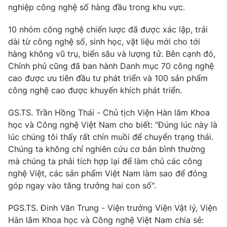
Phim VTV
nghiệp công nghệ số hàng đầu trong khu vực.
Giải trí
Hậu trường
10 nhóm công nghệ chiến lược đã được xác lập, trải
Điện ảnh
Đời sống
dài từ công nghệ số, sinh học, vật liệu mới cho tới
Nhân vật
Âm nhạc
hàng không vũ trụ, biển sâu và lượng tử. Bên cạnh đó,
Du lịch
Khán giả
Chính phủ cũng đã ban hành Danh mục 70 công nghệ
Giáo dục
Sao
cao được ưu tiên đầu tư phát triển và 100 sản phẩm
Làm đẹp
Giải sao mai
công nghệ cao được khuyến khích phát triển.
Tuyển sinh
Công nghệ
Chất lượng cuộc sống
Học trực tuyến
GS.TS. Trần Hồng Thái - Chủ tịch Viện Hàn lâm Khoa
Hitech Công nghệ tương lai
học và Công nghệ Việt Nam cho biết: "Đúng lúc này là
Giao lưu trực tuyến
lúc chúng tôi thấy rất chín muồi để chuyển trạng thái.
Sản phẩm
Chúng ta không chỉ nghiên cứu cơ bản bình thường
Lịch phát sóng
Thị trường
mà chúng ta phải tích hợp lại để làm chủ các công
nghệ Việt, các sản phẩm Việt Nam làm sao để đóng
Tư vấn
góp ngay vào tăng trưởng hai con số".
Chuyên mục khác
PGS.TS. Đinh Văn Trung - Viện trưởng Viện Vật lý, Viện
Emagazine
Podcast
Hàn lâm Khoa học và Công nghệ Việt Nam chia sẻ: