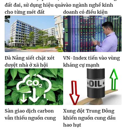
đất đai, sử dụng hiệu quả
vào ngành nghề kinh
cho từng mét đất
doanh có điều kiện
Đà Nẵng siết chặt xét
VN-Index tiến vào vùng
duyệt nhà ở xã hội
kháng cự mạnh
Sàn giao dịch carbon
Xung đột Trung Đông
vẫn thiếu nguồn cung
khiến nguồn cung dầu
hao hụt