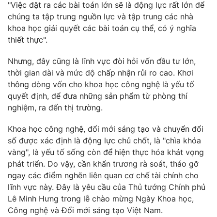
"Việc đặt ra các bài toán lớn sẽ là động lực rất lớn để
Photo
Infographic
chúng ta tập trung nguồn lực và tập trung các nhà
khoa học giải quyết các bài toán cụ thể, có ý nghĩa
thiết thực".
Video
Shorts video
Nhưng, đây cũng là lĩnh vực đòi hỏi vốn đầu tư lớn,
VTV Money
VTV Thể thao
thời gian dài và mức độ chấp nhận rủi ro cao. Khơi
thông dòng vốn cho khoa học công nghệ là yếu tố
quyết định, để đưa những sản phẩm từ phòng thí
VTV Sức khoẻ
Bất động sản
nghiệm, ra đến thị trường.
Thị trường 24h
Tấm lòng Việt
Khoa học công nghệ, đổi mới sáng tạo và chuyển đổi
số được xác định là động lực chủ chốt, là "chìa khóa
vàng", là yếu tố sống còn để hiện thực hóa khát vọng
VTV4
Vươn mình bằng AI
phát triển. Do vậy, cần khẩn trương rà soát, tháo gỡ
ngay các điểm nghẽn liên quan cơ chế tài chính cho
VTV9
VTV8
lĩnh vực này. Đây là yêu cầu của Thủ tướng Chính phủ
Lê Minh Hưng trong lễ chào mừng Ngày Khoa học,
Công nghệ và Đổi mới sáng tạo Việt Nam.
Liên hệ tòa soạn
English