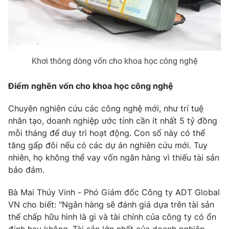
Email:
toasoan@vtv.vn
Liên hệ quảng cáo:
024-7300.7108
Khơi thông dòng vốn cho khoa học công nghệ
Điểm nghẽn vốn cho khoa học công nghệ
Chuyên nghiên cứu các công nghệ mới, như trí tuệ
nhân tạo, doanh nghiệp ước tính cần ít nhất 5 tỷ đồng
mỗi tháng để duy trì hoạt động. Con số này có thể
tăng gấp đôi nếu có các dự án nghiên cứu mới. Tuy
nhiên, họ không thể vay vốn ngân hàng vì thiếu tài sản
® Cấm sao chép dưới mọi hình thức nếu không có sự chấp
bảo đảm.
thuận bằng văn bản. Ghi rõ nguồn VTV.vn khi phát hành lại
thông tin từ website này.
Bà Mai Thúy Vinh - Phó Giám đốc Công ty ADT Global
VN cho biết: "Ngân hàng sẽ đánh giá dựa trên tài sản
thế chấp hữu hình là gì và tài chính của công ty có ổn