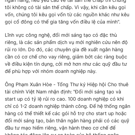
ngân hàng, nếu yêu cầu về tài sản thế chấp thì chúng
tôi không có tài sản thế chấp. Vì vậy, khi cần kêu gọi
vốn, chúng tôi kêu gọi vốn từ các nguồn khác như kêu
gọi cổ đông có thể gia tăng vốn điều lệ của mình".
Lĩnh vực công nghệ, đổi mới sáng tạo có đặc thù
riêng, là các sản phẩm dịch vụ mới nghiên cứu nên độ
rủi ro lớn. Do đó, các chuyên gia đề xuất ngân hàng
cần có cơ chế cho vay riêng, giảm bớt các ràng buộc
về điều kiện tín dụng, cởi mở hơn như các quỹ đầu tư
để phù hợp với nhóm doanh nghiệp này.
Ông Phạm Xuân Hòe - Tổng Thư ký Hiệp hội Cho thuê
tài chính Việt Nam nhận định: "Đổi mới sáng tạo và
start up có tỷ lệ rủi ro cao. 100 doanh nghiệp có khi
chỉ có 1-2 doanh nghiệp thành công. Để hệ thống ngân
hàng có thể thiết kế các gói hỗ trợ cho start up hoặc
đổi mới sáng tạo, bản thân ngân hàng phải có các quỹ
đầu tư mạo hiểm riêng, vận hành theo cơ chế để