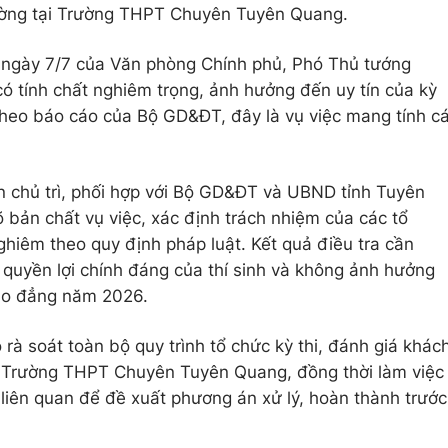
ường tại Trường THPT Chuyên Tuyên Quang.
gày 7/7 của Văn phòng Chính phủ, Phó Thủ tướng
có tính chất nghiêm trọng, ảnh hưởng đến uy tín của kỳ
 theo báo cáo của Bộ GD&ĐT, đây là vụ việc mang tính c
 chủ trì, phối hợp với Bộ GD&ĐT và UBND tỉnh Tuyên
 bản chất vụ việc, xác định trách nhiệm của các tổ
ghiêm theo quy định pháp luật. Kết quả điều tra cần
yền lợi chính đáng của thí sinh và không ảnh hưởng
cao đẳng năm 2026.
à soát toàn bộ quy trình tổ chức kỳ thi, đánh giá khác
hi Trường THPT Chuyên Tuyên Quang, đồng thời làm việc
 liên quan để đề xuất phương án xử lý, hoàn thành trước