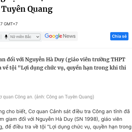
 Tuyên Quang
Góc ảnh
47 GMT+7
Giáo dục
Công nghệ
Chia sẻ
Tuyển sinh
Hitech Công ng
Học trực tuyến
Sản phẩm
can đối với Nguyễn Hà Duy (giáo viên trường THPT
g
Thị trường
 về tội "Lợi dụng chức vụ, quyền hạn trong khi thi
Tư vấn
ơ quan Công an. (ảnh: Công an Tuyên Quang)
g cho biết, Cơ quan Cảnh sát điều tra Công an tỉnh đã
tạm giam đối với
Nguyễn Hà Duy (SN 1998), giáo viên
g
, để điều tra về tội
"Lợi dụng chức vụ, quyền hạn trong