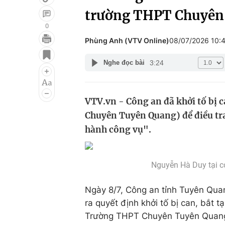
trường THPT Chuyên
0
Phùng Anh (VTV Online)
08/07/2026 10:
Giải trí
Đời sống
3:24
Nghe đọc bài
Điện ảnh
Du lịch
Âm nhạc
Làm đẹp
VTV.vn - Công an đã khởi tố bị 
Sao
Chất lượng cuộc sốn
Chuyên Tuyên Quang) để điều tra
hành công vụ".
Nguyễn Hà Duy tại c
Ngày 8/7, Công an tỉnh Tuyên Quan
ra quyết định khởi tố bị can, bắt 
Trường THPT Chuyên Tuyên Quan