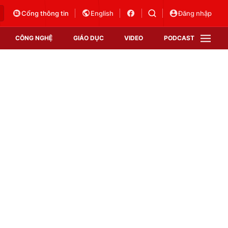
Cổng thông tin
English
Đăng nhập
CÔNG NGHỆ
GIÁO DỤC
VIDEO
PODCAST
VTV Money
VTV Thể thao
VTV Sức khoẻ
Bất động sản
Thị trường 24h
Tấm lòng Việt
Vươn mình bằng AI
VTV4
VTV8
VTV9
Lịch phát sóng
Giao lưu trực tuyến
Sự kiện