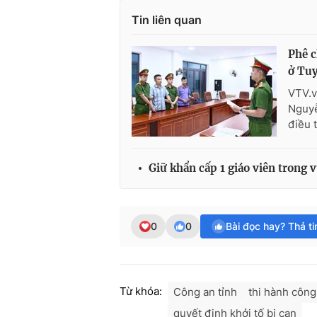
Tin liên quan
Phê c
ở Tu
VTV.v
Nguyễ
điều 
Giữ khẩn cấp 1 giáo viên trong
0
0
Bài đọc hay? Thả t
Từ khóa:
Công an tỉnh
thi hành công
quyết định khởi tố bị can