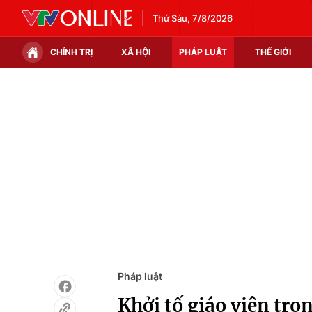
Thứ Sáu, 7/8/2026
CHÍNH TRỊ
XÃ HỘI
PHÁP LUẬT
THẾ GIỚI
Chính trị
Xã hội
Thế giới
Kinh tế
Tin tức
Tài chính
Thế giới đó đây
Thị trường
Câu chuyện quốc tế
Góc doanh nghiệp
Dữ liệu và đời sống
Pháp luật
Khởi tố giáo viên tr