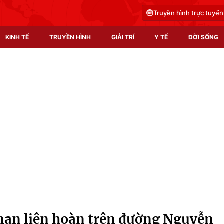
Truyền hình trực tuyến
KINH TẾ
TRUYỀN HÌNH
GIẢI TRÍ
Y TẾ
ĐỜI SỐNG
Pháp luật
Y tế
Truyền hình
Multimedia
Phim VTV
Video
Hậu trường
Shorts video
Nhân vật
Podcast
Khán giả
EMagazine
Giải sao mai
Photo
i nạn liên hoàn trên đường Nguyễn
Infographic