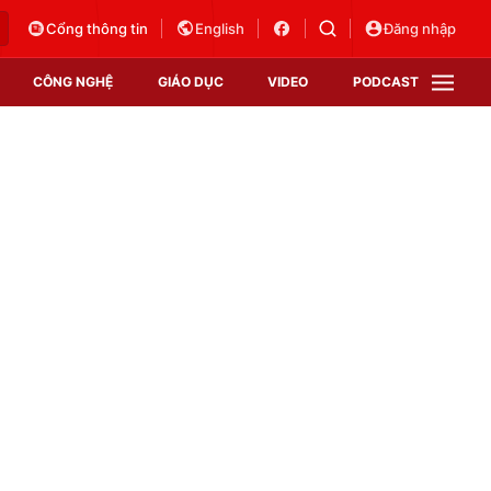
Cổng thông tin
English
Đăng nhập
CÔNG NGHỆ
GIÁO DỤC
VIDEO
PODCAST
VTV Money
VTV Thể thao
VTV Sức khoẻ
Bất động sản
Thị trường 24h
Tấm lòng Việt
Vươn mình bằng AI
VTV4
VTV8
VTV9
Lịch phát sóng
Giao lưu trực tuyến
Sự kiện