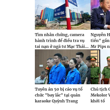
Tìm nhân chứng, camera
Nguyễn H
hành trình để điều tra vụ
tiền" gần
tai nạn ở ngã tư Mạc Thái...
Mr Pips n
Tuyên án 50 bị cáo vụ tổ
Chủ tịch 
chức "bay lắc" tại quán
Mekolor 
karaoke Quỳnh Trang
khởi tố