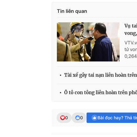
Tin liên quan
Vụ ta
vong,
VTV.v
tử vo
0,264
Tài xế gây tai nạn liên hoàn t
Ô tô con tông liên hoàn trên p
0
0
Bài đọc hay? Thả t