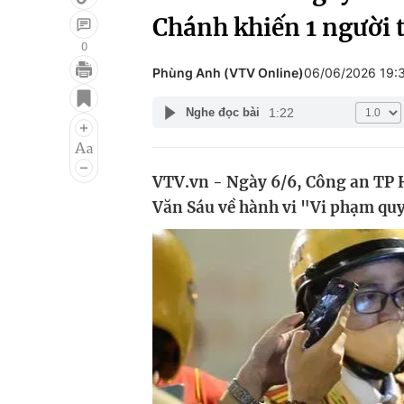
Chánh khiến 1 người 
0
Phùng Anh (VTV Online)
06/06/2026 19:
Giải trí
Đời sống
1:22
Nghe đọc bài
Điện ảnh
Du lịch
Âm nhạc
Làm đẹp
VTV.vn - Ngày 6/6, Công an TP H
Sao
Chất lượng cuộc sốn
Văn Sáu về hành vi "Vi phạm quy