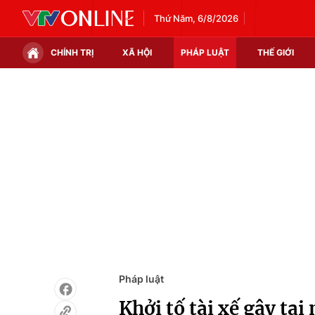
Thứ Năm, 6/8/2026
CHÍNH TRỊ
XÃ HỘI
PHÁP LUẬT
THẾ GIỚI
Chính trị
Xã hội
Thế giới
Kinh tế
Tin tức
Tài chính
Thế giới đó đây
Thị trường
Câu chuyện quốc tế
Góc doanh nghiệp
Dữ liệu và đời sống
Pháp luật
Khởi tố tài xế gây ta