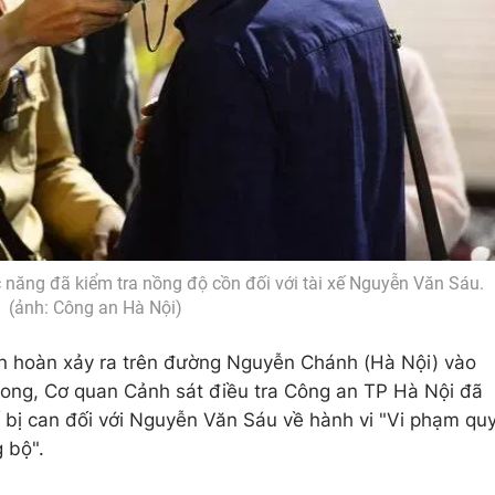
c năng đã kiểm tra nồng độ cồn đối với tài xế Nguyễn Văn Sáu.
(ảnh: Công an Hà Nội)
iên hoàn xảy ra trên đường Nguyễn Chánh (Hà Nội) vào
vong, Cơ quan Cảnh sát điều tra Công an TP Hà Nội đã
tố bị can đối với Nguyễn Văn Sáu về hành vi
"Vi phạm qu
g bộ"
.