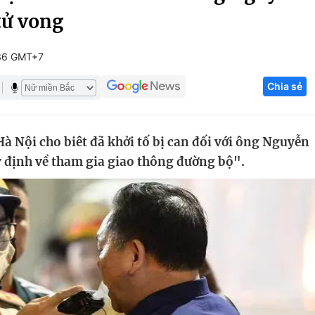
tử vong
Góc ảnh
36 GMT+7
Giáo dục
Công nghệ
Chia sẻ
Tuyển sinh
Hitech Công ng
Học trực tuyến
Sản phẩm
à Nội cho biêt đã khởi tố bị can đối với ông Nguyễn
g
Thị trường
 định về tham gia giao thông đường bộ".
Tư vấn