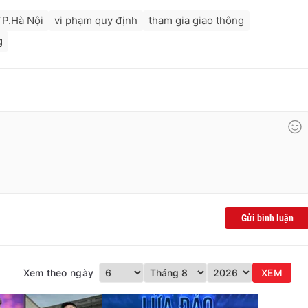
TP.Hà Nội
vi phạm quy định
tham gia giao thông
g
Gửi bình luận
Xem theo ngày
XEM