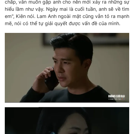
Phim VTV
chấp, vẫn muốn gặp anh cho nên mới xảy ra những sự
Giải trí
hiểu lầm như vậy. Ngày mai là cuối tuần, anh sẽ về tìm
Hậu trường
em", Kiên nói. Lam Anh ngoài mặt cũng vẫn tỏ ra mạnh
Điện ảnh
mẽ, nói có thể tự giải quyết được vấn đề của mình.
Đời sống
Nhân vật
Âm nhạc
Du lịch
Khán giả
Giáo dục
Sao
Làm đẹp
Giải sao mai
Tuyển sinh
Công nghệ
Chất lượng cuộc sống
Học trực tuyến
Hitech Công nghệ tương lai
Giao lưu trực tuyến
Sản phẩm
Lịch phát sóng
Thị trường
Tư vấn
Chuyên mục khác
Emagazine
Podcast