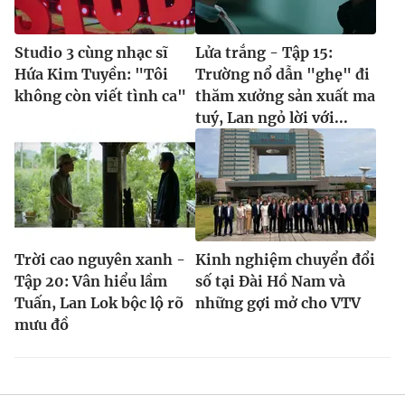
Studio 3 cùng nhạc sĩ
Lửa trắng - Tập 15:
Hứa Kim Tuyền: "Tôi
Trường nổ dẫn "ghẹ" đi
không còn viết tình ca"
thăm xưởng sản xuất ma
tuý, Lan ngỏ lời với...
Trời cao nguyên xanh -
Kinh nghiệm chuyển đổi
Tập 20: Vân hiểu lầm
số tại Đài Hồ Nam và
Tuấn, Lan Lok bộc lộ rõ
những gợi mở cho VTV
mưu đồ