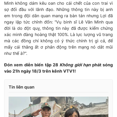
Minh không dám kêu oan cho cái chết của con trai vì
sợ đối đầu với lãnh đạo. Những thông tin này bị anh
em trong đội dân quan mang ra bàn tán nhưng Lợi đã
ngay lập tức chỉnh đốn: "Vụ binh sĩ Lê Văn Minh qua
đời là do đột quỵ, thông tin này đã được kiểm chứng
xác minh đàng hoàng thật 100%. Là lực lượng vũ trang
mà các đồng chí không có ý thức chính trị gì cả, để
mấy cái thằng ất ơ phản động trên mạng nó dắt mũi
như thế à?".
Đón xem diễn biến tập 28
Không giới hạn
phát sóng
vào 21h ngày 18/3 trên kênh VTV1!
Tin liên quan