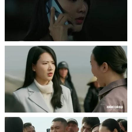
Photo
Infographic
Video
Shorts video
VTV Money
VTV Thể thao
VTV Sức khoẻ
Bất động sản
Thị trường 24h
Tấm lòng Việt
VTV4
Vươn mình bằng AI
VTV9
VTV8
Liên hệ tòa soạn
English