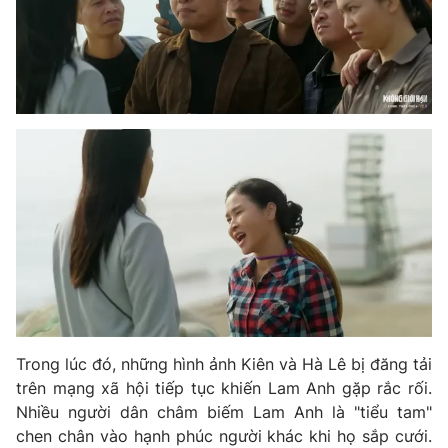
THỜI BÁO VTV
Theo dõi báo trên
Cơ quan chủ quản:
Đài Truyền hình Việt Nam
Cơ quan báo chí:
Thời báo VTV
Giấy phép hoạt động báo in và báo điện tử số 483/GP-BTTTT
cấp ngày 29/12/2023
Tổng Biên tập:
Vũ Thanh Thủy
Trong lúc đó, những hình ảnh Kiên và Hà Lê bị đăng tải
Phó Tổng Biên tập:
Nguyễn Thị Mỹ Hạnh, Phạm Quốc Thắng,
trên mạng xã hội tiếp tục khiến Lam Anh gặp rắc rối.
Nguyễn Trọng Ninh
Nhiều người dân châm biếm Lam Anh là "tiểu tam"
Tổng đài VTV:
024.38 355 931 - 024.38 355 932
chen chân vào hạnh phúc người khác khi họ sắp cưới.