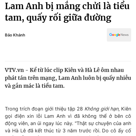
Chính trị
Lam Anh bị mắng chửi là tiểu
Truyền hình
tam, quấy rối giữa đường
Văn hóa - Giải trí
Xã hội
Y tế
Đời sống
Bảo Khánh
Pháp luật
Công nghệ
Giáo dục
Y tế
VTV.vn - Kể từ lúc clip Kiên và Hà Lê ôm nhau
Thế giới
phát tán trên mạng, Lam Anh luôn bị quấy nhiễu
Tin tức
và gắn mác là tiểu tam.
Kinh tế
Thế giới đó đây
Tài chính
Dữ liệu và đời sống
Trong trích đoạn giới thiệu tập 28
Không giới hạn
, Kiên
Câu chuyện quốc tế
Thị trường
gọi điện xin lỗi Lam Anh vì đã không thể ở bên cô
động viên, an ủi ngay lúc này. "Thật sự chuyện của anh
Truyền hình
Góc doanh nghiệp
và Hà Lê đã kết thúc từ 3 năm trước rồi. Do cô ấy cố