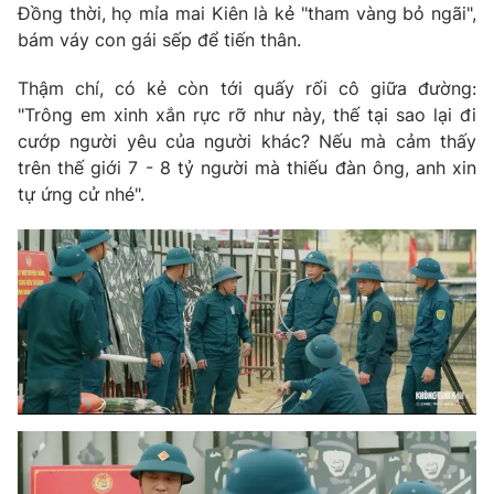
Ðiện thoại Thời báo VTV:
024.66 897 897
Đồng thời, họ mỉa mai Kiên là kẻ "tham vàng bỏ ngãi",
bám váy con gái sếp để tiến thân.
Email:
toasoan@vtv.vn
Liên hệ quảng cáo:
024-7300.7108
Thậm chí, có kẻ còn tới quấy rối cô giữa đường:
"Trông em xinh xắn rực rỡ như này, thế tại sao lại đi
cướp người yêu của người khác? Nếu mà cảm thấy
trên thế giới 7 - 8 tỷ người mà thiếu đàn ông, anh xin
tự ứng cử nhé".
® Cấm sao chép dưới mọi hình thức nếu không có sự chấp
thuận bằng văn bản. Ghi rõ nguồn VTV.vn khi phát hành lại
thông tin từ website này.