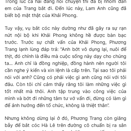
Trong lúc cả hai đang nói chuyện thì đã bị nhóm đàn
em của Trang bắt đi. Đến lúc này, Lam Anh cũng đã
biết bộ mặt thật của Khải Phong.
Tuy vậy, vụ bắt cóc này dường như đã gây ra sự rạn
nứt nội bộ khi Khải Phong không hề được bàn bạc
trước. Trước sự chất vấn của Khải Phong, Phương
Trang lạnh lùng đáp trả: "Anh bớt vô dụng lại, nuôi để
thịt, đó chính là điều mà cuộc sống này dạy cho chúng
ta... Anh chỉ là đồng nghiệp, đồng hành nên người tôi
cần nghe ý kiến và xin lệnh là cấp trên. Tại sao tôi phải
nói với anh? Cũng có phải việc gì anh cũng nói với tôi
đâu. Còn tôi chỉ cảm thấy rằng tôi làm những việc gì
tốt nhất mà thôi. Anh tập trung vào công việc của
mình và bớt đi những tâm tư vớ vẩn đi, đừng có làm gì
để ảnh hưởng đến tổ chức, không là thiệt thân”.
Nhưng không dừng lại ở đó, Phương Trang còn giăng
bẫy để bắt cóc Hà Lê trên đường cô chuẩn bị ra sân