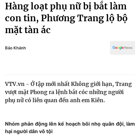
Chính trị
Hàng loạt phụ nữ bị bắt làm
Truyền hình
con tin, Phương Trang lộ bộ
Văn hóa - Giải trí
Xã hội
Y tế
mặt tàn ác
Đời sống
Pháp luật
Công nghệ
Giáo dục
Bảo Khánh
Y tế
Thế giới
VTV.vn - Ở tập mới nhất Không giới hạn, Trang
Tin tức
vượt mặt Phong ra lệnh bắt cóc những người
Kinh tế
Thế giới đó đây
phụ nữ có liên quan đến anh em Kiên.
Tài chính
Dữ liệu và đời sống
Câu chuyện quốc tế
Thị trường
Nhóm phản động lên kế hoạch bôi nhọ quân đội, làm
Truyền hình
Góc doanh nghiệp
hại người dân vô tội