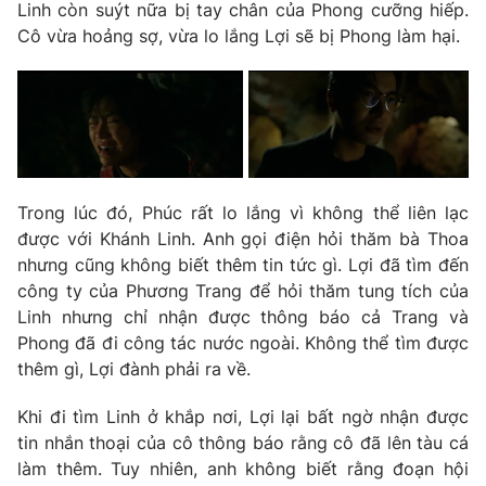
Email:
toasoan@vtv.vn
Linh còn suýt nữa bị tay chân của Phong cưỡng hiếp.
Liên hệ quảng cáo:
024-7300.7108
Cô vừa hoảng sợ, vừa lo lắng Lợi sẽ bị Phong làm hại.
Trong lúc đó, Phúc rất lo lắng vì không thể liên lạc
được với Khánh Linh. Anh gọi điện hỏi thăm bà Thoa
nhưng cũng không biết thêm tin tức gì. Lợi đã tìm đến
công ty của Phương Trang để hỏi thăm tung tích của
Linh nhưng chỉ nhận được thông báo cả Trang và
® Cấm sao chép dưới mọi hình thức nếu không có sự chấp
Phong đã đi công tác nước ngoài. Không thể tìm được
thuận bằng văn bản. Ghi rõ nguồn VTV.vn khi phát hành lại
thêm gì, Lợi đành phải ra về.
thông tin từ website này.
Khi đi tìm Linh ở khắp nơi, Lợi lại bất ngờ nhận được
tin nhắn thoại của cô thông báo rằng cô đã lên tàu cá
làm thêm. Tuy nhiên, anh không biết rằng đoạn hội