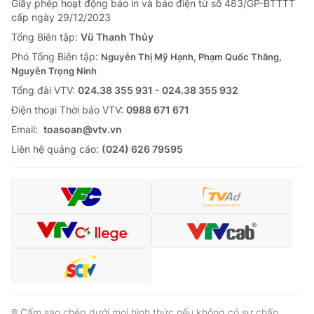
Giấy phép hoạt động báo in và báo điện tử số 483/GP-BTTTT
cấp ngày 29/12/2023
Tổng Biên tập:
Vũ Thanh Thủy
Phó Tổng Biên tập:
Nguyễn Thị Mỹ Hạnh, Phạm Quốc Thắng,
Nguyễn Trọng Ninh
Tổng đài VTV:
024.38 355 931 - 024.38 355 932
Ðiện thoại Thời báo VTV:
0988 671 671
Email:
toasoan@vtv.vn
Liên hệ quảng cáo:
(024) 626 79595
® Cấm sao chép dưới mọi hình thức nếu không có sự chấp