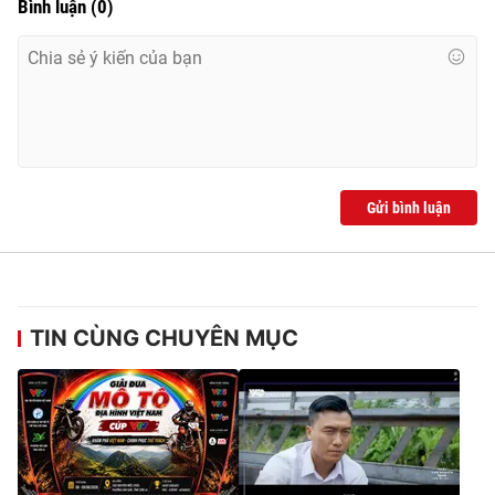
Bình luận
(
0
)
Gửi bình luận
TIN CÙNG CHUYÊN MỤC