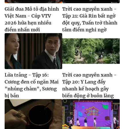
Giải đua Mô tô địa hình
Trời cao nguyên xanh -
Việt Nam - Cúp VTV
Tập 21: Già Rin bất ngờ
2026 hứa hẹn nhiều
đột quỵ, Tuấn trở thành
điểm nhấn mới
tâm điểm nghi ngờ
Lửa trắng - Tập 16:
Trời cao nguyên xanh -
Cương đen cố ngăn Mai
Tập 20: Y Lang đẩy
"nhúng chàm", Sương
nhanh kế hoạch gây
bị bắn
biến động ở buôn làng