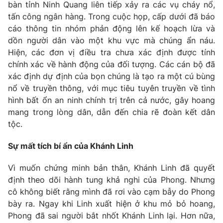
bàn tỉnh Ninh Quang liên tiếp xảy ra các vụ cháy nổ,
tấn công ngân hàng. Trong cuộc họp, cấp dưới đã báo
cáo thông tin nhóm phản động lên kế hoạch lừa và
dồn người dân vào một khu vực mà chúng ẩn náu.
THỜI BÁO VTV
Hiện, các đơn vị điều tra chưa xác định được tính
chính xác về hành động của đối tượng. Các cán bộ đã
xác định dự định của bọn chúng là tạo ra một cú bùng
Theo dõi báo trên
nổ về truyền thông, với mục tiêu tuyên truyền về tình
hình bất ổn an ninh chính trị trên cả nước, gây hoang
Cơ quan chủ quản:
Đài Truyền hình Việt Nam
mang trong lòng dân, dẫn đến chia rẽ đoàn kết dân
Cơ quan báo chí:
Thời báo VTV
tộc.
Giấy phép hoạt động báo in và báo điện tử số 483/GP-BTTTT
cấp ngày 29/12/2023
Sự mất tích bí ẩn của Khánh Linh
Tổng Biên tập:
Vũ Thanh Thủy
Vì muốn chứng minh bản thân, Khánh Linh đã quyết
Phó Tổng Biên tập:
Nguyễn Thị Mỹ Hạnh, Phạm Quốc Thắng,
định theo dõi hành tung khả nghi của Phong. Nhưng
Nguyễn Trọng Ninh
cô không biết rằng mình đã rơi vào cạm bẫy do Phong
Tổng đài VTV:
024.38 355 931 - 024.38 355 932
bày ra. Ngay khi Linh xuất hiện ở khu mỏ bỏ hoang,
Ðiện thoại Thời báo VTV:
024.66 897 897
Phong đã sai người bắt nhốt Khánh Linh lại. Hơn nữa,