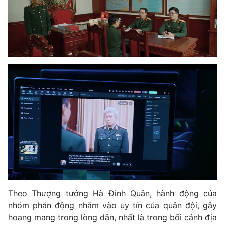
Photo
Infographic
Video
Shorts video
VTV Money
VTV Thể thao
VTV Sức khoẻ
Bất động sản
Thị trường 24h
Tấm lòng Việt
VTV4
Vươn mình bằng AI
VTV9
VTV8
Theo Thượng tướng Hà Đình Quân, hành động của
nhóm phản động nhắm vào uy tín của quân đội, gây
hoang mang trong lòng dân, nhất là trong bối cảnh địa
Liên hệ tòa soạn
English