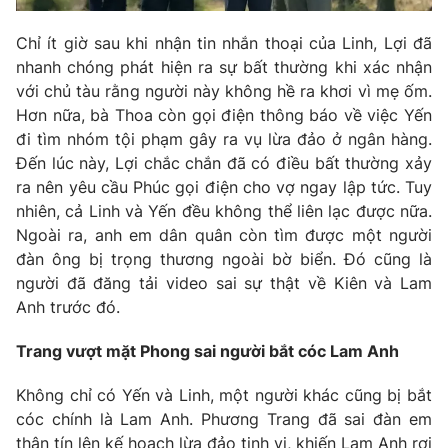
Chỉ ít giờ sau khi nhận tin nhắn thoại của Linh, Lợi đã
nhanh chóng phát hiện ra sự bất thường khi xác nhận
với chủ tàu rằng người này không hề ra khơi vì mẹ ốm.
Hơn nữa, bà Thoa còn gọi điện thông báo về việc Yến
đi tìm nhóm tội phạm gây ra vụ lừa đảo ở ngân hàng.
Đến lúc này, Lợi chắc chắn đã có điều bất thường xảy
ra nên yêu cầu Phúc gọi điện cho vợ ngay lập tức. Tuy
nhiên, cả Linh và Yến đều không thể liên lạc được nữa.
Ngoài ra, anh em dân quân còn tìm được một người
đàn ông bị trọng thương ngoài bờ biển. Đó cũng là
người đã đăng tải video sai sự thật về Kiên và Lam
Anh trước đó.
Trang vượt mặt Phong sai người bắt cóc Lam Anh
Không chỉ có Yến và Linh, một người khác cũng bị bắt
cóc chính là Lam Anh. Phương Trang đã sai đàn em
thân tín lên kế hoạch lừa đảo tinh vi, khiến Lam Anh rơi