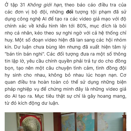
Phim VTV
Ở tập 31
Không giới hạn
, theo báo cáo điều tra của
Giải trí
các đơn vị bộ đội, những
đối
tượng tội phạm đã sử
Hậu trường
Điện ảnh
dụng công nghệ AI để tạo ra các video giả mạo với độ
Đời sống
Nhân vật
chính xác về khẩu hình lên tới 80%, mục đích là bôi
Âm nhạc
nhọ cá nhân, kéo theo sự nghi ngờ với cả hệ thống chỉ
Du lịch
Khán giả
huy. Một số đoạn video hiện đã lan sang các hội nhóm
Giáo dục
Sao
kín. Dư luận chưa bùng lên nhưng đã xuất hiện tâm lý
Làm đẹp
Giải sao mai
Tuyển sinh
"bán tín bán nghi". Các đối tượng đưa ra một số thông
Công nghệ
Chất lượng cuộc sống
tin lập lờ, yêu cầu chính quyền phải trả tự do cho đồng
Học trực tuyến
bọn, tạo nên một câu chuyện tình cảm, tình đồng đội
Hitech Công nghệ tương lai
Giao lưu trực tuyến
hy sinh cho nhau, không bỏ nhau lúc hoạn nạn. Cơ
Sản phẩm
quan điều tra hoàn toàn có thể sử dụng những biện
pháp nghiệp vụ để chứng minh đây là những video giả
Lịch phát sóng
Thị trường
do AI tạo ra. Mục tiêu thật sự chỉ là gây hoang mang,
từ đó kích động dư luận.
Tư vấn
Chuyên mục khác
Emagazine
Podcast