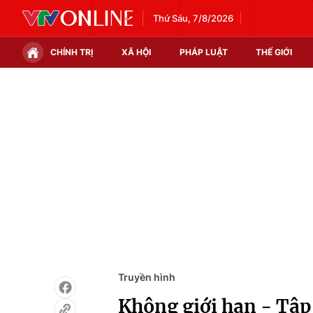
Thứ Sáu, 7/8/2026
CHÍNH TRỊ
XÃ HỘI
PHÁP LUẬT
THẾ GIỚI
Chính trị
Xã hội
Thế giới
Kinh tế
Tin tức
Tài chính
Thế giới đó đây
Thị trường
Câu chuyện quốc tế
Góc doanh nghiệp
Dữ liệu và đời sống
Truyền hình
Không giới hạn - Tập