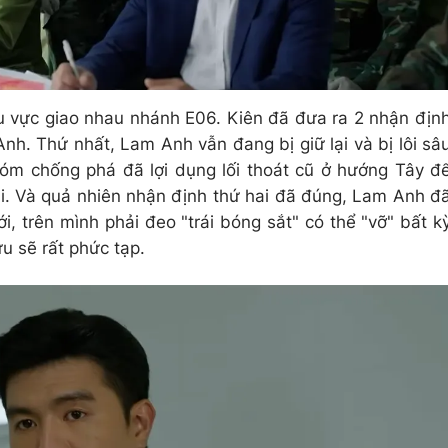
u vực giao nhau nhánh E06. Kiên đã đưa ra 2 nhận địn
Anh. Thứ nhất, Lam Anh vẫn đang bị giữ lại và bị lôi sâ
óm chống phá đã lợi dụng lối thoát cũ ở hướng Tây đ
i. Và quả nhiên nhận định thứ hai đã đúng, Lam Anh đ
ới, trên mình phải đeo "trái bóng sắt" có thể "vỡ" bất k
ứu sẽ rất phức tạp.