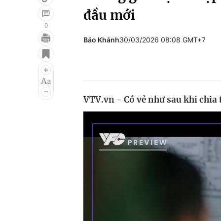
đầu mới
0
Bảo Khánh
30/03/2026 08:08 GMT+7
Giải trí
Đời sống
Điện ảnh
Du lịch
Âm nhạc
Làm đẹp
VTV.vn - Có vẻ như sau khi chia
Sao
Chất lượng cuộc sốn