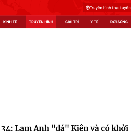
Truyền hình trực tuyến
KINH TẾ
TRUYỀN HÌNH
GIẢI TRÍ
Y TẾ
ĐỜI SỐNG
Pháp luật
Y tế
Truyền hình
Multimedia
Phim VTV
Video
Hậu trường
Shorts video
Nhân vật
Podcast
Khán giả
EMagazine
Giải sao mai
Photo
 34: Lam Anh "đá" Kiên và có khởi
Infographic