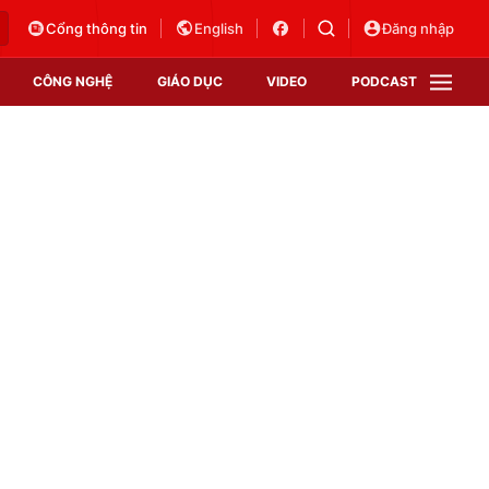
Cổng thông tin
English
Đăng nhập
CÔNG NGHỆ
GIÁO DỤC
VIDEO
PODCAST
VTV Money
VTV Thể thao
VTV Sức khoẻ
Bất động sản
Thị trường 24h
Tấm lòng Việt
Vươn mình bằng AI
VTV4
VTV8
VTV9
Lịch phát sóng
Giao lưu trực tuyến
Sự kiện