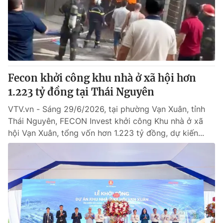
Tin tức
Kinh tế
Thế giới đó đây
Tài chính
Dữ liệu và đời sống
Câu chuyện quốc tế
Thị trường
Fecon khởi công khu nhà ở xã hội hơn
Truyền hình
Góc doanh nghiệp
1.223 tỷ đồng tại Thái Nguyên
Phim VTV
Giải trí
VTV.vn - Sáng 29/6/2026, tại phường Vạn Xuân, tỉnh
Hậu trường
Thái Nguyên, FECON Invest khởi công Khu nhà ở xã
Điện ảnh
hội Vạn Xuân, tổng vốn hơn 1.223 tỷ đồng, dự kiến...
Đời sống
Nhân vật
Âm nhạc
Du lịch
Khán giả
Giáo dục
Sao
Làm đẹp
Giải sao mai
Tuyển sinh
Công nghệ
Chất lượng cuộc sống
Học trực tuyến
Hitech Công nghệ tương lai