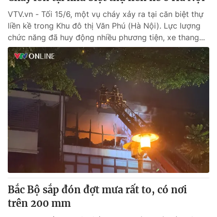
VTV.vn - Tối 15/6, một vụ cháy xảy ra tại căn biệt thự
liền kề trong Khu đô thị Văn Phú (Hà Nội). Lực lượng
chức năng đã huy động nhiều phương tiện, xe thang...
Bắc Bộ sắp đón đợt mưa rất to, có nơi
trên 200 mm