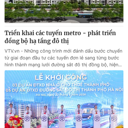
Giấy phép hoạt động báo in và báo điện tử số 483/GP-BTTTT
cấp ngày 29/12/2023
Tổng Biên tập:
Vũ Thanh Thủy
Phó Tổng Biên tập:
Nguyễn Thị Mỹ Hạnh, Phạm Quốc Thắng,
Triển khai các tuyến metro - phát triển
Nguyễn Trọng Ninh
Tổng đài VTV:
đồng bộ hạ tầng đô thị
024.38 355 931 - 024.38 355 932
Ðiện thoại Thời báo VTV:
024.66 897 897
VTV.vn - Những công trình mới đánh dấu bước chuyển
Email:
toasoan@vtv.vn
từ giai đoạn đầu tư các tuyến đơn lẻ sang từng bước
Liên hệ quảng cáo:
024-7300.7108
hình thành mạng lưới đường sắt đô thị đồng bộ, hiện...