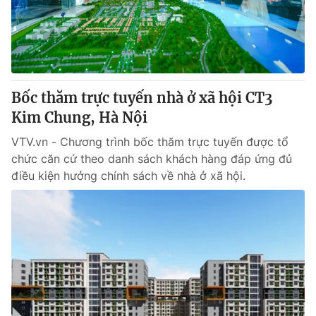
Thị trường 24h
Tấm lòng Việt
VTV4
Vươn mình bằng AI
VTV9
VTV8
Bốc thăm trực tuyến nhà ở xã hội CT3
Kim Chung, Hà Nội
Liên hệ tòa soạn
English
VTV.vn - Chương trình bốc thăm trực tuyến được tổ
chức căn cứ theo danh sách khách hàng đáp ứng đủ
điều kiện hưởng chính sách về nhà ở xã hội.
THỜI BÁO VTV
Theo dõi báo trên
Cơ quan chủ quản:
Đài Truyền hình Việt Nam
Cơ quan báo chí:
Thời báo VTV