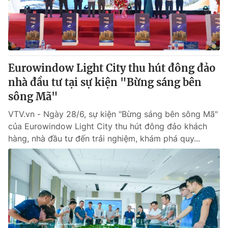
Giao lưu trực tuyến
Sản phẩm
Lịch phát sóng
Thị trường
Tư vấn
Eurowindow Light City thu hút đông đảo
Chuyên mục khác
nhà đầu tư tại sự kiện "Bừng sáng bên
Emagazine
Podcast
sông Mã"
VTV.vn - Ngày 28/6, sự kiện "Bừng sáng bên sông Mã"
Photo
Infographic
của Eurowindow Light City thu hút đông đảo khách
hàng, nhà đầu tư đến trải nghiệm, khám phá quy...
Video
Shorts video
VTV Money
VTV Thể thao
VTV Sức khoẻ
Bất động sản