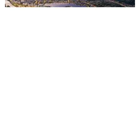
Tin mới
Video
Live
Emagazine
Trang chủ
Hà Nội mở bán nhà ở xã hội giá dưới 1 tỷ
VTV.vn - Sở Xây dựng Hà Nội vừa công bố thông tin
mở bán nhà ở xã hội thuộc dự án khu đô thị mới tại xã
Quang Minh.