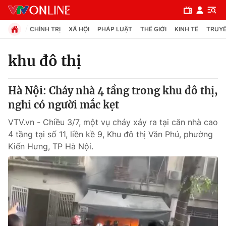
CHÍNH TRỊ
XÃ HỘI
PHÁP LUẬT
THẾ GIỚI
KINH TẾ
TRUYỀ
khu đô thị
Chuyên mục
Hà Nội: Cháy nhà 4 tầng trong khu đô thị,
Chính trị
nghi có người mắc kẹt
VTV.vn - Chiều 3/7, một vụ cháy xảy ra tại căn nhà cao
Xã hội
4 tầng tại số 11, liền kề 9, Khu đô thị Văn Phú, phường
Kiến Hưng, TP Hà Nội.
Pháp luật
Y tế
Thế giới