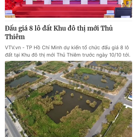
® Cấm sao chép dưới mọi hình thức nếu không có sự chấp
thuận bằng văn bản. Ghi rõ nguồn VTV.vn khi phát hành lại
Đấu giá 8 lô đất Khu đô thị mới Thủ
thông tin từ website này.
Thiêm
VTV.vn - TP Hồ Chí Minh dự kiến tổ chức đấu giá 8 lô
đất tại Khu đô thị mới Thủ Thiêm trước ngày 10/10 tới.