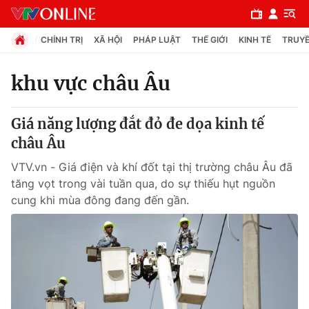
CHÍNH TRỊ
XÃ HỘI
PHÁP LUẬT
THẾ GIỚI
KINH TẾ
TRUYỀ
khu vực châu Âu
Chuyên mục
Giá năng lượng đắt đỏ đe dọa kinh tế
Chính trị
châu Âu
VTV.vn - Giá điện và khí đốt tại thị trường châu Âu đã
Xã hội
tăng vọt trong vài tuần qua, do sự thiếu hụt nguồn
cung khi mùa đông đang đến gần.
Pháp luật
Y tế
Thế giới