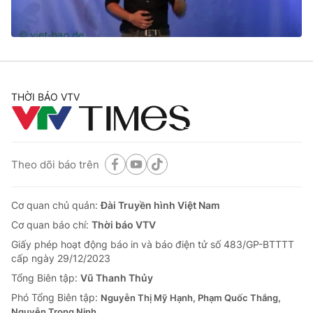
Cơ quan báo chí:
Thời báo VTV
Giấy phép hoạt động báo in và báo điện tử số 483/GP-BTTTT
cấp ngày 29/12/2023
Tổng Biên tập:
Vũ Thanh Thủy
Phó Tổng Biên tập:
Nguyễn Thị Mỹ Hạnh, Phạm Quốc Thắng,
THỜI BÁO VTV
Nguyễn Trọng Ninh
Tổng đài VTV:
024.38 355 931 - 024.38 355 932
Ðiện thoại Thời báo VTV:
024.66 897 897
Email:
toasoan@vtv.vn
Theo dõi báo trên
Liên hệ quảng cáo:
024-7300.7108
Cơ quan chủ quản:
Đài Truyền hình Việt Nam
Cơ quan báo chí:
Thời báo VTV
Giấy phép hoạt động báo in và báo điện tử số 483/GP-BTTTT
cấp ngày 29/12/2023
Tổng Biên tập:
Vũ Thanh Thủy
Phó Tổng Biên tập:
Nguyễn Thị Mỹ Hạnh, Phạm Quốc Thắng,
Nguyễn Trọng Ninh