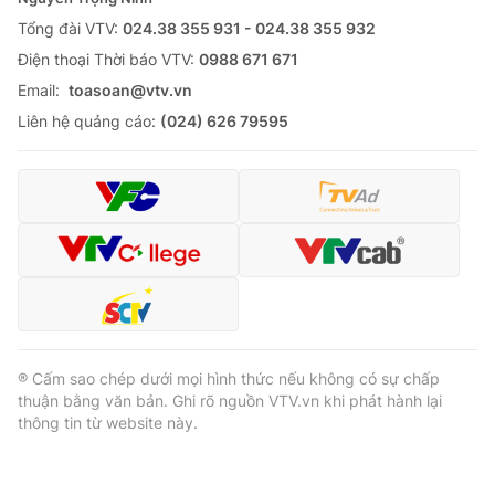
Tổng đài VTV:
024.38 355 931 - 024.38 355 932
Ðiện thoại Thời báo VTV:
0988 671 671
Email:
toasoan@vtv.vn
® Cấm sao chép dưới mọi hình thức nếu không có sự chấp
Liên hệ quảng cáo:
(024) 626 79595
thuận bằng văn bản. Ghi rõ nguồn VTV.vn khi phát hành lại
thông tin từ website này.
® Cấm sao chép dưới mọi hình thức nếu không có sự chấp
thuận bằng văn bản. Ghi rõ nguồn VTV.vn khi phát hành lại
thông tin từ website này.