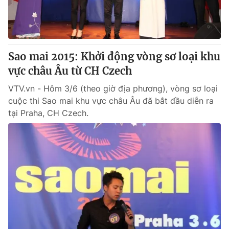
Thị trường 24h
Tấm lòng Việt
VTV4
Vươn mình bằng AI
Sao mai 2015: Khởi động vòng sơ loại khu
VTV9
VTV8
vực châu Âu từ CH Czech
VTV.vn - Hôm 3/6 (theo giờ địa phương), vòng sơ loại
Liên hệ tòa soạn
English
cuộc thi Sao mai khu vực châu Âu đã bắt đầu diễn ra
tại Praha, CH Czech.
THỜI BÁO VTV
Theo dõi báo trên
Cơ quan chủ quản:
Đài Truyền hình Việt Nam