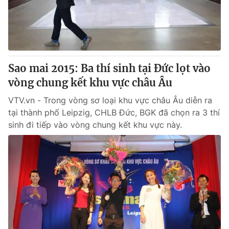
Giao lưu trực tuyến
Sản phẩm
Lịch phát sóng
Thị trường
Tư vấn
Sao mai 2015: Ba thí sinh tại Đức lọt vào
Chuyên mục khác
vòng chung kết khu vực châu Âu
Emagazine
Podcast
VTV.vn - Trong vòng sơ loại khu vực châu Âu diễn ra
tại thành phố Leipzig, CHLB Đức, BGK đã chọn ra 3 thí
Photo
Infographic
sinh đi tiếp vào vòng chung kết khu vực này.
Video
Shorts video
VTV Money
VTV Thể thao
VTV Sức khoẻ
Bất động sản