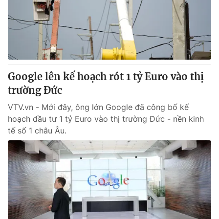
Tin tức
Kinh tế
Thế giới đó đây
Tài chính
Dữ liệu và đời sống
Câu chuyện quốc tế
Thị trường
Google lên kế hoạch rót 1 tỷ Euro vào thị
Truyền hình
Góc doanh nghiệp
trường Đức
Phim VTV
Giải trí
VTV.vn - Mới đây, ông lớn Google đã công bố kế
Hậu trường
hoạch đầu tư 1 tỷ Euro vào thị trường Đức - nền kinh
Điện ảnh
tế số 1 châu Âu.
Đời sống
Nhân vật
Âm nhạc
Du lịch
Khán giả
Giáo dục
Sao
Làm đẹp
Giải sao mai
Tuyển sinh
Công nghệ
Chất lượng cuộc sống
Học trực tuyến
Hitech Công nghệ tương lai