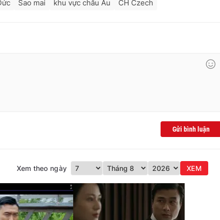
Đức
Sao mai
khu vực châu Âu
CH Czech
Gửi bình luận
Xem theo ngày
XEM