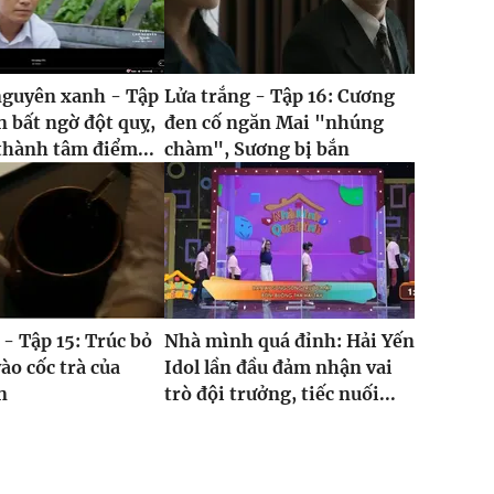
nguyên xanh - Tập
Lửa trắng - Tập 16: Cương
n bất ngờ đột quỵ,
đen cố ngăn Mai "nhúng
thành tâm điểm...
chàm", Sương bị bắn
 - Tập 15: Trúc bỏ
Nhà mình quá đỉnh: Hải Yến
ào cốc trà của
Idol lần đầu đảm nhận vai
n
trò đội trưởng, tiếc nuối...