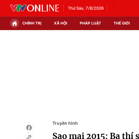
Thứ Sáu, 7/8/2026
CHÍNH TRỊ
XÃ HỘI
PHÁP LUẬT
THẾ GIỚI
Chính trị
Xã hội
Thế giới
Kinh tế
Tin tức
Tài chính
Thế giới đó đây
Thị trường
Câu chuyện quốc tế
Góc doanh nghiệp
Dữ liệu và đời sống
Truyền hình
Sao mai 2015: Ba thí 