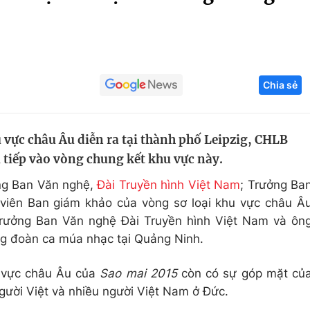
Góc ảnh
Giáo dục
Công nghệ
Chia sẻ
Tuyển sinh
Hitech Công ng
Học trực tuyến
Sản phẩm
 vực châu Âu diễn ra tại thành phố Leipzig, CHLB
g
Thị trường
i tiếp vào vòng chung kết khu vực này.
Tư vấn
ng Ban Văn nghệ,
Đài Truyền hình Việt Nam
; Trưởng Ba
viên Ban giám khảo của vòng sơ loại khu vực châu Â
trưởng Ban Văn nghệ Đài Truyền hình Việt Nam và ôn
 đoàn ca múa nhạc tại Quảng Ninh.
hu vực châu Âu của
Sao mai 2015
còn có sự góp mặt củ
gười Việt và nhiều người Việt Nam ở Đức.