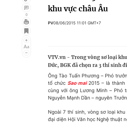
khu vực châu Âu
0
PV
08/06/2015 11:01 GMT+7
Giải trí
Đời sống
Điện ảnh
Du lịch
Âm nhạc
Làm đẹp
VTV.vn - Trong vòng sơ loại khu
Sao
Chất lượng cuộc sốn
Đức, BGK đã chọn ra 3 thí sinh đ
Ông Tào Tuấn Phương – Phó trưở
tổ chức
Sao mai
2015 – là thành 
cùng với ông Lương Minh – Phó 
Nguyễn Mạnh Dần – nguyên Trưởng
Ngoài 7 thí sinh, vòng sơ loại k
đại diện Hội Văn học Nghệ thuật n