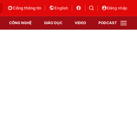
Cổng thông tin
English
Đăng nhập
CÔNG NGHỆ
GIÁO DỤC
VIDEO
PODCAST
VTV Money
VTV Thể thao
VTV Sức khoẻ
Bất động sản
Thị trường 24h
Tấm lòng Việt
Vươn mình bằng AI
VTV4
VTV8
VTV9
Lịch phát sóng
Giao lưu trực tuyến
Sự kiện