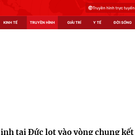
Truyền hình trực tuyến
KINH TẾ
TRUYỀN HÌNH
GIẢI TRÍ
Y TẾ
ĐỜI SỐNG
Pháp luật
Y tế
Truyền hình
Multimedia
Phim VTV
Video
Hậu trường
Shorts video
Nhân vật
Podcast
Khán giả
EMagazine
Giải sao mai
Photo
sinh tại Đức lọt vào vòng chung kết
Infographic