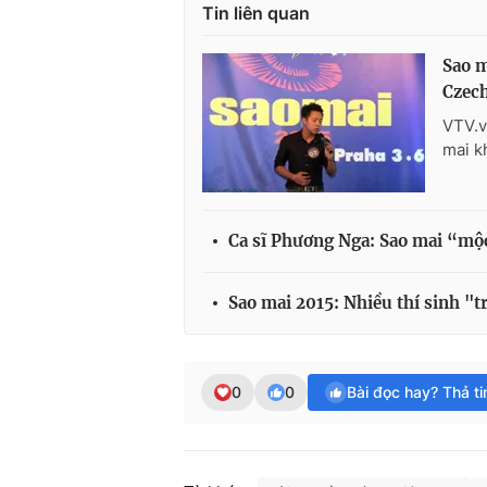
Tin liên quan
Sao m
Czec
VTV.v
mai k
Ca sĩ Phương Nga: Sao mai “mộc
Sao mai 2015: Nhiều thí sinh "t
0
0
Bài đọc hay? Thả t