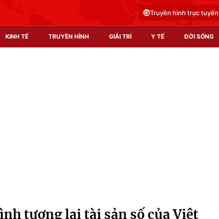
Truyền hình trực tuyến
KINH TẾ
TRUYỀN HÌNH
GIẢI TRÍ
Y TẾ
ĐỜI SỐNG
Pháp luật
Y tế
Truyền hình
Multimedia
Phim VTV
Video
Hậu trường
Shorts video
Nhân vật
Podcast
Khán giả
EMagazine
Giải sao mai
Photo
nh tương lai tài sản số của Việt
Infographic