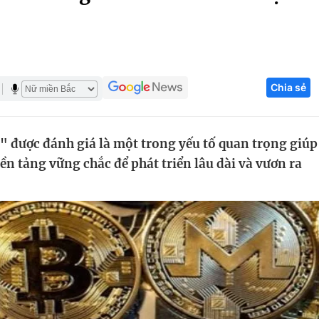
Góc ảnh
Giáo dục
Công nghệ
Chia sẻ
Tuyển sinh
Hitech Công ng
Học trực tuyến
Sản phẩm
 được đánh giá là một trong yếu tố quan trọng giúp
g
Thị trường
ền tảng vững chắc để phát triển lâu dài và vươn ra
Tư vấn