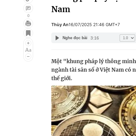
Nam
0
Thùy An
16/07/2025 21:46 GMT+7
Giải trí
Đời sống
3:16
Nghe đọc bài
Điện ảnh
Du lịch
Âm nhạc
Làm đẹp
Một "khung pháp lý thông minh"
Sao
Chất lượng cuộc sốn
ngành tài sản số ở Việt Nam có n
thế giới.