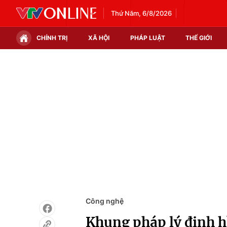
Thứ Năm, 6/8/2026
CHÍNH TRỊ
XÃ HỘI
PHÁP LUẬT
THẾ GIỚI
Chính trị
Xã hội
Thế giới
Kinh tế
Tin tức
Tài chính
Thế giới đó đây
Thị trường
Câu chuyện quốc tế
Góc doanh nghiệp
Dữ liệu và đời sống
Công nghệ
Khung pháp lý định hì