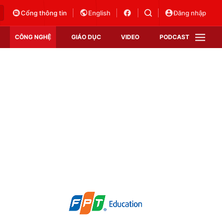
Cổng thông tin
English
Đăng nhập
CÔNG NGHỆ
GIÁO DỤC
VIDEO
PODCAST
VTV Money
VTV Thể thao
VTV Sức khoẻ
Bất động sản
Thị trường 24h
Tấm lòng Việt
Vươn mình bằng AI
VTV4
VTV8
VTV9
Lịch phát sóng
Giao lưu trực tuyến
Sự kiện