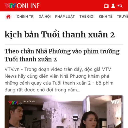
CHÍNH TRỊ
XÃ HỘI
PHÁP LUẬT
THẾ GIỚI
KINH TẾ
TRUYỀ
kịch bản Tuổi thanh xuân 2
Chuyên mục
Theo chân Nhã Phương vào phim trường
Chính trị
Tuổi thanh xuân 2
VTV.vn - Trong đoạn video trên đây, độc giả VTV
Xã hội
News hãy cùng diễn viên Nhã Phương khám phá
những cảnh quay của Tuổi thanh xuân 2 - bộ phim
đang rất được chờ đợi trong năm...
Pháp luật
Y tế
Thế giới