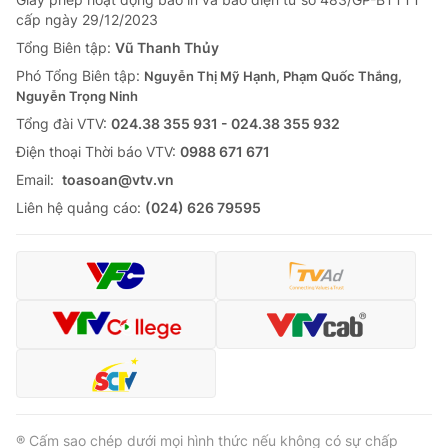
Thị trường 24h
Tấm lòng Việt
cấp ngày 29/12/2023
Tổng Biên tập:
Vũ Thanh Thủy
VTV4
Vươn mình bằng AI
Phó Tổng Biên tập:
Nguyễn Thị Mỹ Hạnh, Phạm Quốc Thắng,
Nguyễn Trọng Ninh
Tổng đài VTV:
024.38 355 931 - 024.38 355 932
VTV9
VTV8
Ðiện thoại Thời báo VTV:
0988 671 671
Email:
toasoan@vtv.vn
Liên hệ tòa soạn
English
Liên hệ quảng cáo:
(024) 626 79595
THỜI BÁO VTV
Theo dõi báo trên
® Cấm sao chép dưới mọi hình thức nếu không có sự chấp
Cơ quan chủ quản:
Đài Truyền hình Việt Nam