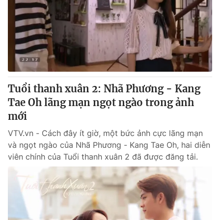
Tin tức
Kinh tế
Thế giới đó đây
Tài chính
Dữ liệu và đời sống
Câu chuyện quốc tế
Thị trường
Truyền hình
Góc doanh nghiệp
Tuổi thanh xuân 2: Nhã Phương - Kang
Phim VTV
Tae Oh lãng mạn ngọt ngào trong ảnh
Giải trí
mới
Hậu trường
Điện ảnh
VTV.vn - Cách đây ít giờ, một bức ảnh cực lãng mạn
Đời sống
Nhân vật
và ngọt ngào của Nhã Phương - Kang Tae Oh, hai diễn
Âm nhạc
Du lịch
Khán giả
viên chính của Tuổi thanh xuân 2 đã được đăng tải.
Giáo dục
Sao
Làm đẹp
Giải sao mai
Tuyển sinh
Công nghệ
Chất lượng cuộc sống
Học trực tuyến
Hitech Công nghệ tương lai