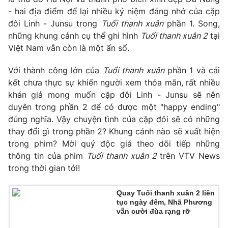
- hai địa điểm để lại nhiều kỷ niệm đáng nhớ của cặp
Photo
Infographic
đôi Linh - Junsu trong
Tuổi thanh xuân
phần 1. Song,
những khung cảnh cụ thể ghi hình
Tuổi thanh xuân 2
tại
Video
Shorts video
Việt Nam vẫn còn là một ẩn số.
Với thành công lớn của
Tuổi thanh xuân
phần 1 và cái
VTV Money
VTV Thể thao
kết chưa thực sự khiến người xem thỏa mãn, rất nhiều
khán giả mong muốn cặp đôi Linh - Junsu sẽ nên
VTV Sức khoẻ
Bất động sản
duyên trong phần 2 để có được một "happy ending"
đúng nghĩa. Vậy chuyện tình của cặp đôi sẽ có những
thay đổi gì trong phần 2? Khung cảnh nào sẽ xuất hiện
Thị trường 24h
Tấm lòng Việt
trong phim? Mời quý độc giả theo dõi tiếp những
thông tin của phim
Tuổi thanh xuân 2
trên VTV News
VTV4
Vươn mình bằng AI
trong thời gian tới!
VTV9
VTV8
Quay Tuổi thanh xuân 2 liên
tục ngày đêm, Nhã Phương
vẫn cười đùa rạng rỡ
Liên hệ tòa soạn
English