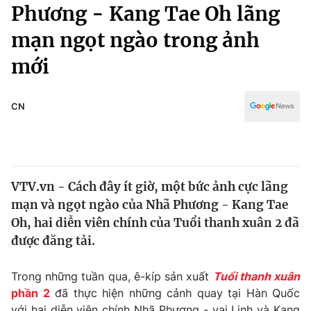
Chính trị
Phương - Kang Tae Oh lãng
Truyền hình
mạn ngọt ngào trong ảnh
Văn hóa - Giải trí
Xã hội
Y tế
mới
Đời sống
Pháp luật
Công nghệ
Giáo dục
CN
Y tế
Thế giới
VTV.vn - Cách đây ít giờ, một bức ảnh cực lãng
Tin tức
mạn và ngọt ngào của Nhã Phương - Kang Tae
Kinh tế
Thế giới đó đây
Oh, hai diễn viên chính của Tuổi thanh xuân 2 đã
Tài chính
được đăng tải.
Dữ liệu và đời sống
Câu chuyện quốc tế
Thị trường
Trong những tuần qua, ê-kíp sản xuất
Tuổi thanh xuân
Truyền hình
Góc doanh nghiệp
phần 2
đã thực hiện những cảnh quay tại Hàn Quốc
với hai diễn viên chính Nhã Phương - vai Linh và Kang