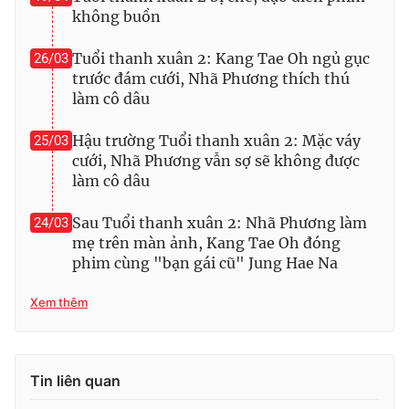
Ðiện thoại Thời báo VTV:
024.66 897 897
không buồn
Email:
toasoan@vtv.vn
Tuổi thanh xuân 2: Kang Tae Oh ngủ gục
26/03
Liên hệ quảng cáo:
024-7300.7108
trước đám cưới, Nhã Phương thích thú
làm cô dâu
Hậu trường Tuổi thanh xuân 2: Mặc váy
25/03
cưới, Nhã Phương vẫn sợ sẽ không được
làm cô dâu
Sau Tuổi thanh xuân 2: Nhã Phương làm
24/03
mẹ trên màn ảnh, Kang Tae Oh đóng
phim cùng "bạn gái cũ" Jung Hae Na
Xem thêm
® Cấm sao chép dưới mọi hình thức nếu không có sự chấp
thuận bằng văn bản. Ghi rõ nguồn VTV.vn khi phát hành lại
thông tin từ website này.
Tin liên quan