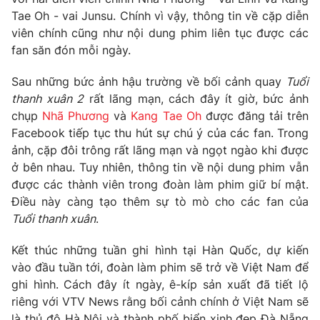
Phim VTV
Giải trí
Tae Oh - vai Junsu. Chính vì vậy, thông tin về cặp diễn
Hậu trường
viên chính cũng như nội dung phim liên tục được các
Điện ảnh
fan săn đón mỗi ngày.
Đời sống
Nhân vật
Âm nhạc
Sau những bức ảnh hậu trường về bối cảnh quay
Tuổi
Du lịch
Khán giả
Giáo dục
thanh xuân 2
rất lãng mạn, cách đây ít giờ, bức ảnh
Sao
Làm đẹp
chụp
Nhã Phương
và
Kang Tae Oh
được đăng tải trên
Giải sao mai
Tuyển sinh
Facebook tiếp tục thu hút sự chú ý của các fan. Trong
Công nghệ
Chất lượng cuộc sống
ảnh, cặp đôi trông rất lãng mạn và ngọt ngào khi được
Học trực tuyến
ở bên nhau. Tuy nhiên, thông tin về nội dung phim vẫn
Hitech Công nghệ tương lai
Giao lưu trực tuyến
được các thành viên trong đoàn làm phim giữ bí mật.
Sản phẩm
Điều này càng tạo thêm sự tò mò cho các fan của
Tuổi thanh xuân
.
Lịch phát sóng
Thị trường
Kết thúc những tuần ghi hình tại Hàn Quốc, dự kiến
Tư vấn
vào đầu tuần tới, đoàn làm phim sẽ trở về Việt Nam để
Chuyên mục khác
ghi hình. Cách đây ít ngày, ê-kíp sản xuất đã tiết lộ
Emagazine
riêng với VTV News rằng bối cảnh chính ở Việt Nam sẽ
Podcast
là thủ đô Hà Nội và thành phố biển xinh đẹp Đà Nẵng