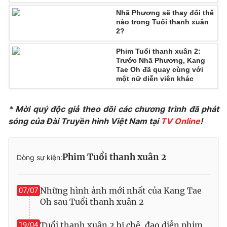
Nhã Phương sẽ thay đổi thế
nào trong Tuổi thanh xuân
2?
THỜI BÁO VTV
Phim Tuổi thanh xuân 2:
Trước Nhã Phương, Kang
Tae Oh đã quay cùng với
một nữ diễn viên khác
Theo dõi báo trên
* Mời quý độc giả theo dõi các chương trình đã phát
sóng của Đài Truyền hình Việt Nam tại
TV Online
!
Cơ quan chủ quản:
Đài Truyền hình Việt Nam
Cơ quan báo chí:
Thời báo VTV
Giấy phép hoạt động báo in và báo điện tử số 483/GP-BTTTT
Phim Tuổi thanh xuân 2
Dòng sự kiện:
cấp ngày 29/12/2023
Tổng Biên tập:
Vũ Thanh Thủy
Những hình ảnh mới nhất của Kang Tae
07/07
Phó Tổng Biên tập:
Nguyễn Thị Mỹ Hạnh, Phạm Quốc Thắng,
Oh sau Tuổi thanh xuân 2
Nguyễn Trọng Ninh
Tổng đài VTV:
024.38 355 931 - 024.38 355 932
Tuổi thanh xuân 2 bị chê, đạo diễn phim
19/04