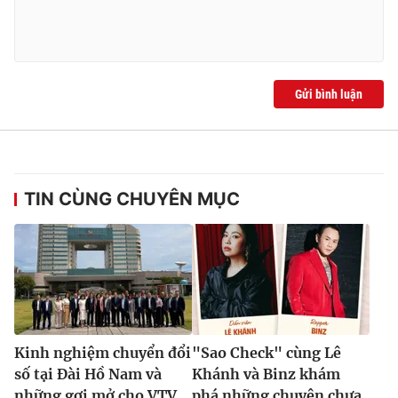
Gửi bình luận
TIN CÙNG CHUYÊN MỤC
Kinh nghiệm chuyển đổi
"Sao Check" cùng Lê
số tại Đài Hồ Nam và
Khánh và Binz khám
những gợi mở cho VTV
phá những chuyện chưa