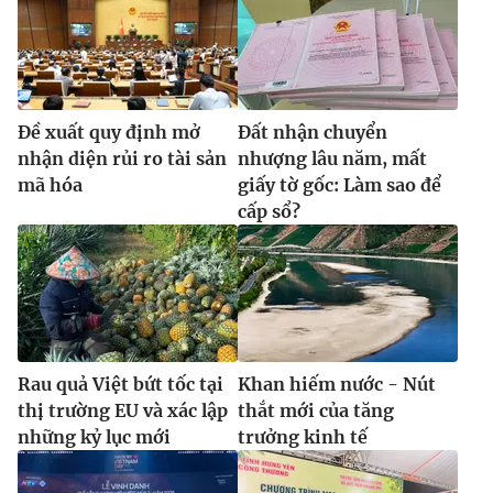
Ðề xuất quy định mở
Đất nhận chuyển
nhận diện rủi ro tài sản
nhượng lâu năm, mất
mã hóa
giấy tờ gốc: Làm sao để
cấp sổ?
Rau quả Việt bứt tốc tại
Khan hiếm nước - Nút
thị trường EU và xác lập
thắt mới của tăng
những kỷ lục mới
trưởng kinh tế