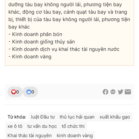
Ðiện thoại Thời báo VTV:
024.66 897 897
dưỡng tàu bay không người lái, phương tiện bay
khác, động cơ tàu bay, cánh quạt tàu bay và trang
Email:
toasoan@vtv.vn
bị, thiết bị của tàu bay không người lái, phương tiện
Liên hệ quảng cáo:
024-7300.7108
bay khác
- Kinh doanh phân bón
- Kinh doanh giống thủy sản
- Kinh doanh dịch vụ khai thác tài nguyên nước
- Kinh doanh vàng
0
0
® Cấm sao chép dưới mọi hình thức nếu không có sự chấp
thuận bằng văn bản. Ghi rõ nguồn VTV.vn khi phát hành lại
Từ khóa:
luật Đầu tư
thủ tục hải quan
xuất khẩu gạo
thông tin từ website này.
xe ô tô
tư vấn du học
tổ chức thi
Khai thác tài nguyên
kinh doanh vàng