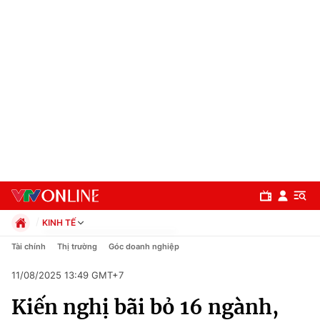
KINH TẾ
Chính trị
Tài chính
Thị trường
Góc doanh nghiệp
Xã hội
11/08/2025 13:49 GMT+7
Pháp luật
Chuyên mục
Kinh tế
Kiến nghị bãi bỏ 16 ngành,
Thể thao