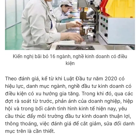
Phim VTV
Giải trí
Hậu trường
Điện ảnh
Đời sống
Nhân vật
Âm nhạc
Du lịch
Khán giả
Giáo dục
Sao
Làm đẹp
Giải sao mai
Tuyển sinh
Kiến nghị bãi bỏ 16 ngành, nghề kinh doanh có điều
Công nghệ
Chất lượng cuộc sống
kiện
Học trực tuyến
Hitech Công nghệ tương lai
Theo đánh giá, kể từ khi Luật Đầu tư năm 2020 có
Giao lưu trực tuyến
hiệu lực, danh mục ngành, nghề đầu tư kinh doanh có
Sản phẩm
điều kiện có xu hướng gia tăng. Trong khi đó, qua các
Lịch phát sóng
Thị trường
đợt rà soát từ trước, phản ánh của doanh nghiệp, hiệp
hội và trong bối cảnh tình hình kinh tế hiện nay, yêu
Tư vấn
cầu thúc đẩy môi trường đầu tư kinh doanh thuận lợi,
Chuyên mục khác
thông thoáng, việc đánh giá để cắt giảm, sửa đổi danh
mục trên là cần thiết.
Emagazine
Podcast