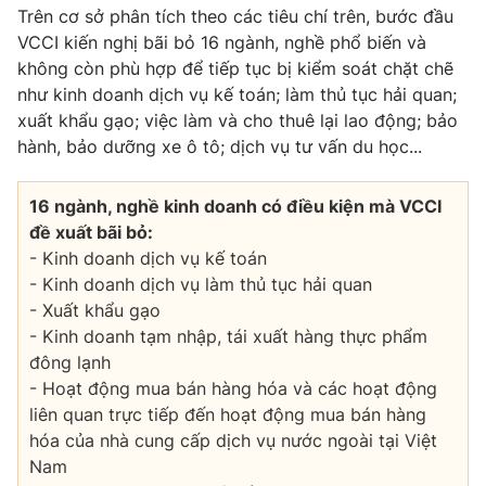
Trên cơ sở phân tích theo các tiêu chí trên, bước đầu
Photo
Infographic
VCCI kiến nghị bãi bỏ 16 ngành, nghề phổ biến và
không còn phù hợp để tiếp tục bị kiểm soát chặt chẽ
như kinh doanh dịch vụ kế toán; làm thủ tục hải quan;
Video
Shorts video
xuất khẩu gạo; việc làm và cho thuê lại lao động; bảo
hành, bảo dưỡng xe ô tô; dịch vụ tư vấn du học...
VTV Money
VTV Thể thao
16 ngành, nghề kinh doanh có điều kiện mà VCCI
VTV Sức khoẻ
Bất động sản
đề xuất bãi bỏ:
- Kinh doanh dịch vụ kế toán
- Kinh doanh dịch vụ làm thủ tục hải quan
Thị trường 24h
Tấm lòng Việt
- Xuất khẩu gạo
- Kinh doanh tạm nhập, tái xuất hàng thực phẩm
VTV4
Vươn mình bằng AI
đông lạnh
- Hoạt động mua bán hàng hóa và các hoạt động
VTV9
VTV8
liên quan trực tiếp đến hoạt động mua bán hàng
hóa của nhà cung cấp dịch vụ nước ngoài tại Việt
Nam
Liên hệ tòa soạn
English