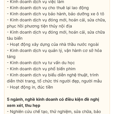
- Kinh doanh dịch vụ việc làm
- Kinh doanh dịch vụ cho thuê lại lao động
- Kinh doanh dịch vụ bảo hành, bảo dưỡng xe ô tô
- Kinh doanh dịch vụ đóng mới, hoán cải, sửa chữa,
THỜI BÁO VTV
phục hồi phương tiện thủy nội địa
- Kinh doanh dịch vụ đóng mới, hoán cải, sửa chữa
tàu biển
- Hoạt động xây dựng của nhà thầu nước ngoài
Theo dõi báo trên
- Kinh doanh dịch vụ quản lý, vận hành cơ sở hỏa
táng
- Kinh doanh dịch vụ tư vấn du học
Cơ quan chủ quản:
Đài Truyền hình Việt Nam
- Kinh doanh dịch vụ phổ biến phim
Cơ quan báo chí:
Thời báo VTV
- Kinh doanh dịch vụ biểu diễn nghệ thuật, trình
Giấy phép hoạt động báo in và báo điện tử số 483/GP-BTTTT
diễn thời trang, tổ chức thi người đẹp, người mẫu
cấp ngày 29/12/2023
- Hoạt động in, đúc tiền
Tổng Biên tập:
Vũ Thanh Thủy
Phó Tổng Biên tập:
Nguyễn Thị Mỹ Hạnh, Phạm Quốc Thắng,
5 ngành, nghề kinh doanh có điều kiện đề nghị
Nguyễn Trọng Ninh
xem xét, thu hẹp
Tổng đài VTV:
024.38 355 931 - 024.38 355 932
- Nghiên cứu chế tạo, thử nghiệm, sửa chữa, bảo