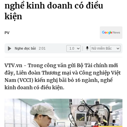
Chính trị
nghề kinh doanh có điều
Truyền hình
kiện
Văn hóa - Giải trí
Xã hội
Y tế
Đời sống
PV
Pháp luật
Công nghệ
Giáo dục
Nghe đọc bài
2:01
Y tế
VTV.vn - Trong công văn gửi Bộ Tài chính mới
Thế giới
đây, Liên đoàn Thương mại và Công nghiệp Việt
Tin tức
Nam (VCCI) kiến nghị bãi bỏ 16 ngành, nghề
Kinh tế
kinh doanh có điều kiện.
Thế giới đó đây
Tài chính
Dữ liệu và đời sống
Câu chuyện quốc tế
Thị trường
Truyền hình
Góc doanh nghiệp