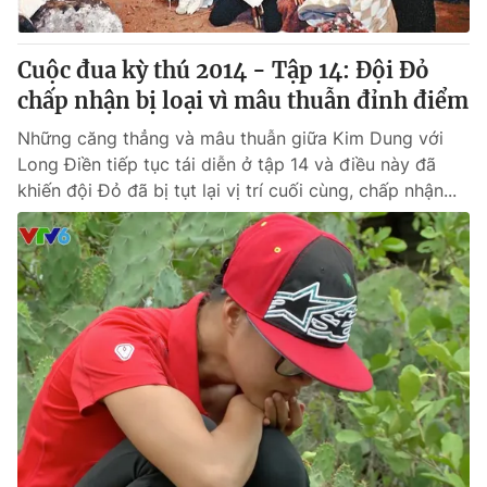
Cuộc đua kỳ thú 2014 - Tập 14: Đội Đỏ
chấp nhận bị loại vì mâu thuẫn đỉnh điểm
® Cấm sao chép dưới mọi hình thức nếu không có sự chấp
thuận bằng văn bản. Ghi rõ nguồn VTV.vn khi phát hành lại
Những căng thẳng và mâu thuẫn giữa Kim Dung với
thông tin từ website này.
Long Điền tiếp tục tái diễn ở tập 14 và điều này đã
khiến đội Đỏ đã bị tụt lại vị trí cuối cùng, chấp nhận...