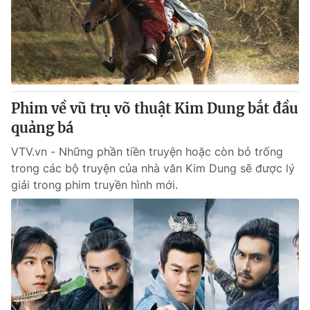
Tin tức
Kinh tế
Thế giới đó đây
Tài chính
Dữ liệu và đời sống
Câu chuyện quốc tế
Thị trường
Phim về vũ trụ võ thuật Kim Dung bắt đầu
Truyền hình
Góc doanh nghiệp
quảng bá
Phim VTV
Giải trí
VTV.vn - Những phần tiền truyện hoặc còn bỏ trống
Hậu trường
trong các bộ truyện của nhà văn Kim Dung sẽ được lý
Điện ảnh
giải trong phim truyền hình mới.
Đời sống
Nhân vật
Âm nhạc
Du lịch
Khán giả
Giáo dục
Sao
Làm đẹp
Giải sao mai
Tuyển sinh
Công nghệ
Chất lượng cuộc sống
Học trực tuyến
Hitech Công nghệ tương lai