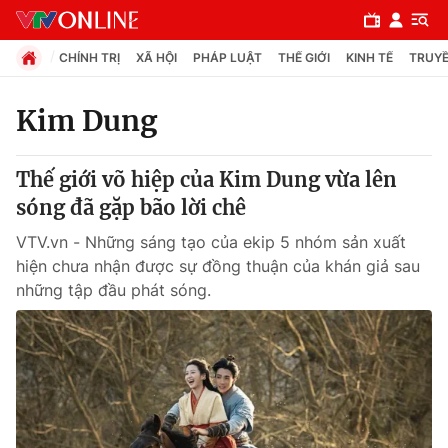
CHÍNH TRỊ
XÃ HỘI
PHÁP LUẬT
THẾ GIỚI
KINH TẾ
TRUYỀ
Kim Dung
Chuyên mục
Thế giới võ hiệp của Kim Dung vừa lên
Chính trị
sóng đã gặp bão lời chê
VTV.vn - Những sáng tạo của ekip 5 nhóm sản xuất
Xã hội
hiện chưa nhận được sự đồng thuận của khán giả sau
những tập đầu phát sóng.
Pháp luật
Y tế
Thế giới