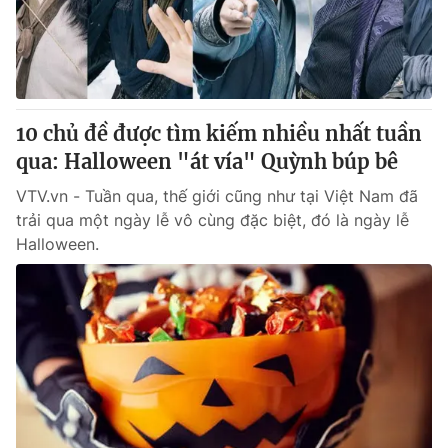
Giao lưu trực tuyến
Sản phẩm
Lịch phát sóng
Thị trường
Tư vấn
10 chủ đề được tìm kiếm nhiều nhất tuần
Chuyên mục khác
qua: Halloween "át vía" Quỳnh búp bê
Emagazine
Podcast
VTV.vn - Tuần qua, thế giới cũng như tại Việt Nam đã
trải qua một ngày lễ vô cùng đặc biệt, đó là ngày lễ
Photo
Infographic
Halloween.
Video
Shorts video
VTV Money
VTV Thể thao
VTV Sức khoẻ
Bất động sản