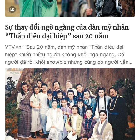
Cơ quan báo chí:
Thời báo VTV
Giấy phép hoạt động báo in và báo điện tử số 483/GP-BTTTT
cấp ngày 29/12/2023
Sự thay đổi ngỡ ngàng của dàn mỹ nhân
Tổng Biên tập:
Vũ Thanh Thủy
“Thần điêu đại hiệp” sau 20 năm
Phó Tổng Biên tập:
Nguyễn Thị Mỹ Hạnh, Phạm Quốc Thắng,
VTV.vn - Sau 20 năm, dàn mỹ nhân “Thần điêu đại
Nguyễn Trọng Ninh
hiệp” khiến nhiều người không khỏi ngỡ ngàng. Có
Tổng đài VTV:
024.38 355 931 - 024.38 355 932
người đã rời khỏi showbiz nhưng cũng có người vẫn...
Ðiện thoại Thời báo VTV:
024.66 897 897
Email:
toasoan@vtv.vn
Liên hệ quảng cáo:
024-7300.7108