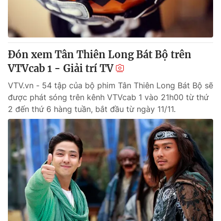
Thị trường 24h
Tấm lòng Việt
VTV4
Vươn mình bằng AI
Đón xem Tân Thiên Long Bát Bộ trên
VTV9
VTV8
VTVcab 1 - Giải trí TV
VTV.vn - 54 tập của bộ phim Tân Thiên Long Bát Bộ sẽ
Liên hệ tòa soạn
English
được phát sóng trên kênh VTVcab 1 vào 21h00 từ thứ
2 đến thứ 6 hàng tuần, bắt đầu từ ngày 11/11.
THỜI BÁO VTV
Theo dõi báo trên
Cơ quan chủ quản:
Đài Truyền hình Việt Nam