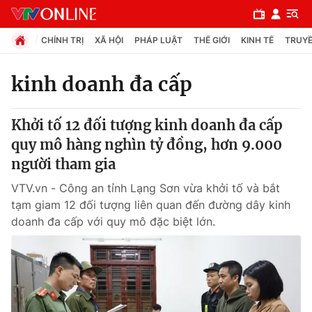
CHÍNH TRỊ
XÃ HỘI
PHÁP LUẬT
THẾ GIỚI
KINH TẾ
TRUYỀ
kinh doanh đa cấp
Chuyên mục
Khởi tố 12 đối tượng kinh doanh đa cấp
Chính trị
quy mô hàng nghìn tỷ đồng, hơn 9.000
người tham gia
Xã hội
VTV.vn - Công an tỉnh Lạng Sơn vừa khởi tố và bắt
tạm giam 12 đối tượng liên quan đến đường dây kinh
Pháp luật
doanh đa cấp với quy mô đặc biệt lớn.
Y tế
Thế giới