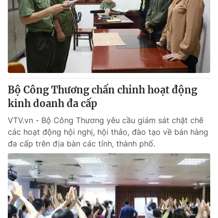
Tin tức
Kinh tế
Thế giới đó đây
Tài chính
Dữ liệu và đời sống
Câu chuyện quốc tế
Thị trường
Truyền hình
Góc doanh nghiệp
Bộ Công Thương chấn chỉnh hoạt động
Phim VTV
kinh doanh đa cấp
Giải trí
Hậu trường
VTV.vn - Bộ Công Thương yêu cầu giám sát chặt chẽ
Điện ảnh
các hoạt động hội nghị, hội thảo, đào tạo về bán hàng
Đời sống
Nhân vật
đa cấp trên địa bàn các tỉnh, thành phố.
Âm nhạc
Du lịch
Khán giả
Giáo dục
Sao
Làm đẹp
Giải sao mai
Tuyển sinh
Công nghệ
Chất lượng cuộc sống
Học trực tuyến
Hitech Công nghệ tương lai