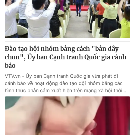
Giao lưu trực tuyến
Sản phẩm
Lịch phát sóng
Thị trường
Tư vấn
Chuyên mục khác
Đào tạo hội nhóm bằng cách "bắn dây
Emagazine
Podcast
chun", Ủy ban Cạnh tranh Quốc gia cảnh
báo
Photo
Infographic
VTV.vn - Ủy ban Cạnh tranh Quốc gia vừa phát đi
cảnh báo về hoạt động đào tạo đội nhóm bằng các
Video
Shorts video
hình thức phản cảm xuất hiện trên mạng xã hội thời...
VTV Money
VTV Thể thao
VTV Sức khoẻ
Bất động sản