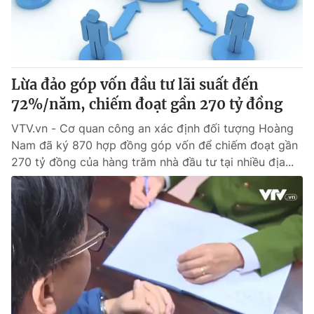
® Cấm sao chép dưới mọi hình thức nếu không có sự chấp
thuận bằng văn bản. Ghi rõ nguồn VTV.vn khi phát hành lại
thông tin từ website này.
Lừa đảo góp vốn đầu tư lãi suất đến
72%/năm, chiếm đoạt gần 270 tỷ đồng
VTV.vn - Cơ quan công an xác định đối tượng Hoàng
Nam đã ký 870 hợp đồng góp vốn để chiếm đoạt gần
270 tỷ đồng của hàng trăm nhà đầu tư tại nhiều địa...