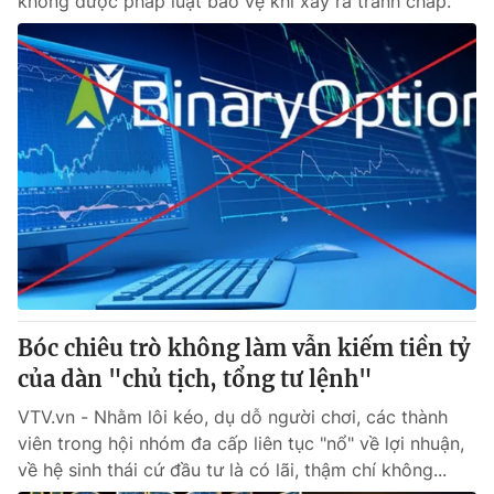
không được pháp luật bảo vệ khi xảy ra tranh chấp.
Bóc chiêu trò không làm vẫn kiếm tiền tỷ
của dàn "chủ tịch, tổng tư lệnh"
VTV.vn - Nhằm lôi kéo, dụ dỗ người chơi, các thành
viên trong hội nhóm đa cấp liên tục "nổ" về lợi nhuận,
về hệ sinh thái cứ đầu tư là có lãi, thậm chí không...