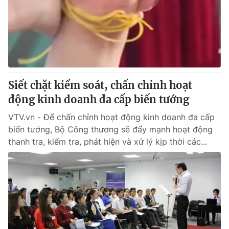
Thị trường 24h
Tấm lòng Việt
VTV4
Vươn mình bằng AI
VTV9
VTV8
Siết chặt kiểm soát, chấn chỉnh hoạt
Liên hệ tòa soạn
English
động kinh doanh đa cấp biến tướng
VTV.vn - Để chấn chỉnh hoạt động kinh doanh đa cấp
biến tướng, Bộ Công thương sẽ đẩy mạnh hoạt động
thanh tra, kiểm tra, phát hiện và xử lý kịp thời các...
THỜI BÁO VTV
Theo dõi báo trên
Cơ quan chủ quản:
Đài Truyền hình Việt Nam
Cơ quan báo chí:
Thời báo VTV