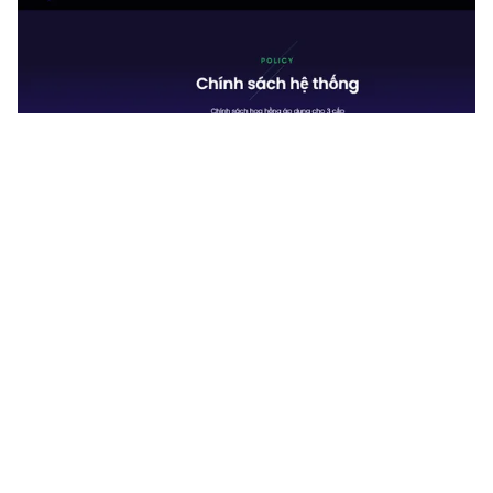
Tin mới
Video
Live
Emagazine
Trang chủ
Sàn forex nghìn tỷ do nam thanh niên 9X
cầm đầu
VTV.vn - Công an Hải Phòng vừa phối hợp với các đơn
vị nghiệp vụ phát hiện và triệt phá hơn chục sàn giao
dịch ngoại hối có dấu hiệu lừa đảo trên mạng.