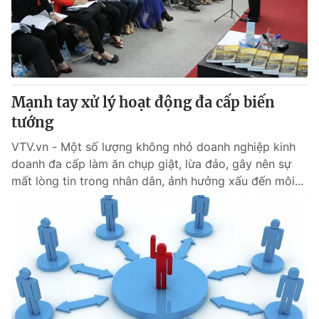
Giấy phép hoạt động báo in và báo điện tử số 483/GP-BTTTT
cấp ngày 29/12/2023
Tổng Biên tập:
Vũ Thanh Thủy
Phó Tổng Biên tập:
Nguyễn Thị Mỹ Hạnh, Phạm Quốc Thắng,
Nguyễn Trọng Ninh
Tổng đài VTV:
Mạnh tay xử lý hoạt động đa cấp biến
024.38 355 931 - 024.38 355 932
Ðiện thoại Thời báo VTV:
tướng
024.66 897 897
Email:
toasoan@vtv.vn
VTV.vn - Một số lượng không nhỏ doanh nghiệp kinh
Liên hệ quảng cáo:
024-7300.7108
doanh đa cấp làm ăn chụp giật, lừa đảo, gây nên sự
mất lòng tin trong nhân dân, ảnh hưởng xấu đến môi...