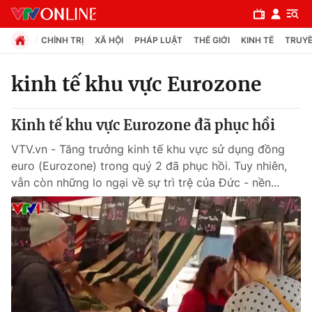
CHÍNH TRỊ
XÃ HỘI
PHÁP LUẬT
THẾ GIỚI
KINH TẾ
TRUYỀ
kinh tế khu vực Eurozone
Chuyên mục
Kinh tế khu vực Eurozone đã phục hồi
Chính trị
VTV.vn - Tăng trưởng kinh tế khu vực sử dụng đồng
euro (Eurozone) trong quý 2 đã phục hồi. Tuy nhiên,
Xã hội
vẫn còn những lo ngại về sự trì trệ của Đức - nền...
Pháp luật
Y tế
Thế giới