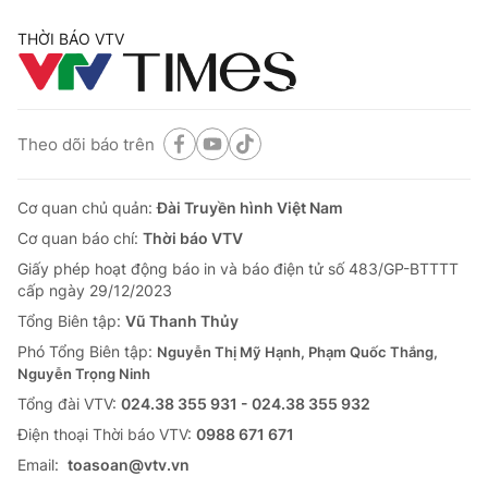
THỜI BÁO VTV
® Cấm sao chép dưới mọi hình thức nếu không có sự chấp
thuận bằng văn bản. Ghi rõ nguồn VTV.vn khi phát hành lại
Theo dõi báo trên
thông tin từ website này.
Cơ quan chủ quản:
Đài Truyền hình Việt Nam
Cơ quan báo chí:
Thời báo VTV
Giấy phép hoạt động báo in và báo điện tử số 483/GP-BTTTT
cấp ngày 29/12/2023
Tổng Biên tập:
Vũ Thanh Thủy
Phó Tổng Biên tập:
Nguyễn Thị Mỹ Hạnh, Phạm Quốc Thắng,
Nguyễn Trọng Ninh
Tổng đài VTV:
024.38 355 931 - 024.38 355 932
Ðiện thoại Thời báo VTV:
0988 671 671
Email:
toasoan@vtv.vn