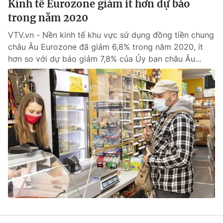
Kinh tế Eurozone giảm ít hơn dự báo
Cơ quan báo chí:
Thời báo VTV
trong năm 2020
Giấy phép hoạt động báo in và báo điện tử số 483/GP-BTTTT
VTV.vn - Nền kinh tế khu vực sử dụng đồng tiền chung
cấp ngày 29/12/2023
châu Âu Eurozone đã giảm 6,8% trong năm 2020, ít
Tổng Biên tập:
Vũ Thanh Thủy
hơn so với dự báo giảm 7,8% của Ủy ban châu Âu...
Phó Tổng Biên tập:
Nguyễn Thị Mỹ Hạnh, Phạm Quốc Thắng,
Nguyễn Trọng Ninh
Tổng đài VTV:
024.38 355 931 - 024.38 355 932
Ðiện thoại Thời báo VTV:
024.66 897 897
Email:
toasoan@vtv.vn
Liên hệ quảng cáo:
024-7300.7108