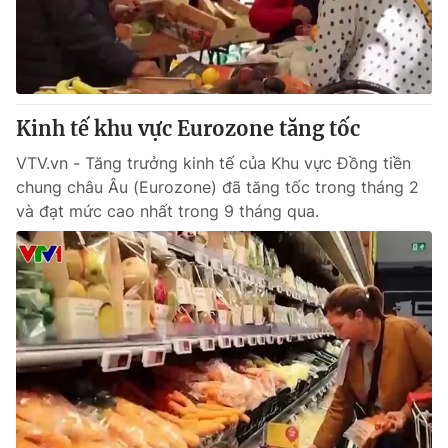
Tin tức
Kinh tế
Thế giới đó đây
Tài chính
Dữ liệu và đời sống
Câu chuyện quốc tế
Thị trường
Kinh tế khu vực Eurozone tăng tốc
Truyền hình
Góc doanh nghiệp
VTV.vn - Tăng trưởng kinh tế của Khu vực Đồng tiền
chung châu Âu (Eurozone) đã tăng tốc trong tháng 2
Phim VTV
và đạt mức cao nhất trong 9 tháng qua.
Giải trí
Hậu trường
Điện ảnh
Đời sống
Nhân vật
Âm nhạc
Du lịch
Khán giả
Giáo dục
Sao
Làm đẹp
Giải sao mai
Tuyển sinh
Công nghệ
Chất lượng cuộc sống
Học trực tuyến
Hitech Công nghệ tương lai