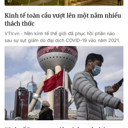
Thị trường 24h
Tấm lòng Việt
Kinh tế toàn cầu vượt lên một năm nhiều
VTV4
Vươn mình bằng AI
thách thức
VTV.vn - Nền kinh tế thế giới đã phục hồi phần nào
VTV9
VTV8
sau sự sụt giảm do đại dịch COVID-19 vào năm 2021.
Liên hệ tòa soạn
English
THỜI BÁO VTV
Theo dõi báo trên
Cơ quan chủ quản:
Đài Truyền hình Việt Nam