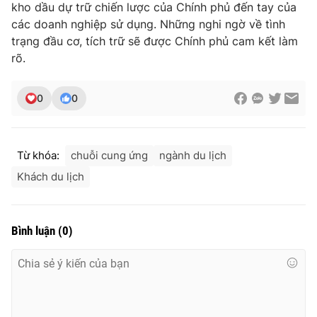
kho dầu dự trữ chiến lược của Chính phủ đến tay của
các doanh nghiệp sử dụng. Những nghi ngờ về tình
trạng đầu cơ, tích trữ sẽ được Chính phủ cam kết làm
rõ.
THỜI BÁO VTV
0
0
Theo dõi báo trên
Từ khóa:
chuỗi cung ứng
ngành du lịch
Khách du lịch
Cơ quan chủ quản:
Đài Truyền hình Việt Nam
Cơ quan báo chí:
Thời báo VTV
Giấy phép hoạt động báo in và báo điện tử số 483/GP-BTTTT
Bình luận
(
0
)
cấp ngày 29/12/2023
Tổng Biên tập:
Vũ Thanh Thủy
Phó Tổng Biên tập:
Nguyễn Thị Mỹ Hạnh, Phạm Quốc Thắng,
Nguyễn Trọng Ninh
Tổng đài VTV:
024.38 355 931 - 024.38 355 932