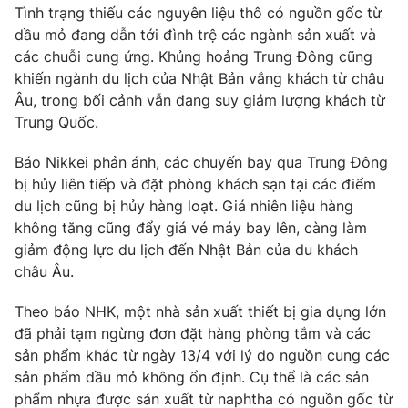
Phim VTV
Tình trạng thiếu các nguyên liệu thô có nguồn gốc từ
Giải trí
dầu mỏ đang dẫn tới đình trệ các ngành sản xuất và
Hậu trường
các chuỗi cung ứng. Khủng hoảng Trung Đông cũng
Điện ảnh
Đời sống
Nhân vật
khiến ngành du lịch của Nhật Bản vắng khách từ châu
Âm nhạc
Âu, trong bối cảnh vẫn đang suy giảm lượng khách từ
Du lịch
Khán giả
Trung Quốc.
Giáo dục
Sao
Làm đẹp
Giải sao mai
Báo Nikkei phản ánh, các chuyến bay qua Trung Đông
Tuyển sinh
Công nghệ
Chất lượng cuộc sống
bị hủy liên tiếp và đặt phòng khách sạn tại các điểm
Học trực tuyến
du lịch cũng bị hủy hàng loạt. Giá nhiên liệu hàng
Hitech Công nghệ tương lai
không tăng cũng đẩy giá vé máy bay lên, càng làm
Giao lưu trực tuyến
giảm động lực du lịch đến Nhật Bản của du khách
Sản phẩm
châu Âu.
Lịch phát sóng
Thị trường
Theo báo NHK, một nhà sản xuất thiết bị gia dụng lớn
Tư vấn
đã phải tạm ngừng đơn đặt hàng phòng tắm và các
Chuyên mục khác
sản phẩm khác từ ngày 13/4 với lý do nguồn cung các
sản phẩm dầu mỏ không ổn định. Cụ thể là các sản
Emagazine
Podcast
phẩm nhựa được sản xuất từ naphtha có nguồn gốc từ