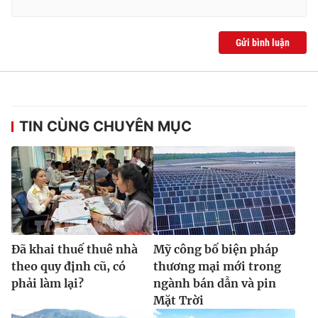
Ðiện thoại Thời báo VTV:
024.66 897 897
Email:
toasoan@vtv.vn
Gửi bình luận
Liên hệ quảng cáo:
024-7300.7108
TIN CÙNG CHUYÊN MỤC
® Cấm sao chép dưới mọi hình thức nếu không có sự chấp
Đã khai thuế thuê nhà
Mỹ công bố biện pháp
thuận bằng văn bản. Ghi rõ nguồn VTV.vn khi phát hành lại
theo quy định cũ, có
thương mại mới trong
thông tin từ website này.
phải làm lại?
ngành bán dẫn và pin
Mặt Trời