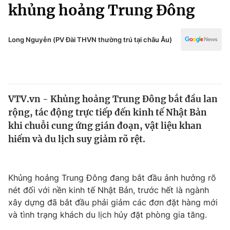
Chính trị
khủng hoảng Trung Đông
Truyền hình
Văn hóa - Giải trí
Xã hội
Y tế
Long Nguyễn (PV Đài THVN thường trú tại châu Âu)
Đời sống
Pháp luật
Công nghệ
Giáo dục
Y tế
VTV.vn - Khủng hoảng Trung Đông bắt đầu lan
rộng, tác động trực tiếp đến kinh tế Nhật Bản
Thế giới
khi chuỗi cung ứng gián đoạn, vật liệu khan
hiếm và du lịch suy giảm rõ rệt.
Tin tức
Kinh tế
Thế giới đó đây
Tài chính
Khủng hoảng Trung Đông đang bắt đầu ảnh hưởng rõ
Dữ liệu và đời sống
Câu chuyện quốc tế
nét đối với nền kinh tế Nhật Bản, trước hết là ngành
Thị trường
xây dựng đã bắt đầu phải giảm các đơn đặt hàng mới
Truyền hình
Góc doanh nghiệp
và tình trạng khách du lịch hủy đặt phòng gia tăng.