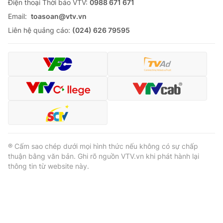
Ðiện thoại Thời báo VTV:
0988 671 671
Email:
toasoan@vtv.vn
Liên hệ quảng cáo:
(024) 626 79595
® Cấm sao chép dưới mọi hình thức nếu không có sự chấp
thuận bằng văn bản. Ghi rõ nguồn VTV.vn khi phát hành lại
thông tin từ website này.