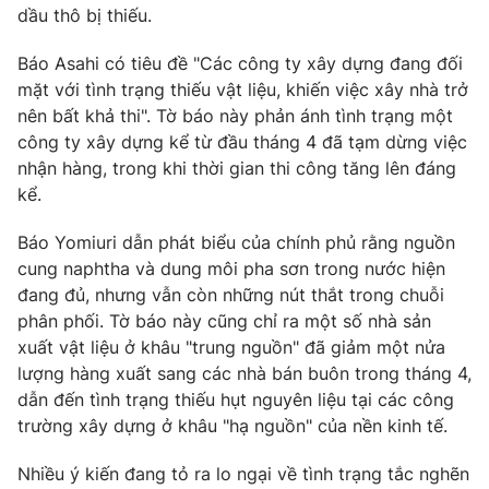
dầu thô bị thiếu.
Photo
Infographic
Báo Asahi có tiêu đề "Các công ty xây dựng đang đối
mặt với tình trạng thiếu vật liệu, khiến việc xây nhà trở
Video
Shorts video
nên bất khả thi". Tờ báo này phản ánh tình trạng một
công ty xây dựng kể từ đầu tháng 4 đã tạm dừng việc
VTV Money
VTV Thể thao
nhận hàng, trong khi thời gian thi công tăng lên đáng
kể.
VTV Sức khoẻ
Bất động sản
Báo Yomiuri dẫn phát biểu của chính phủ rằng nguồn
cung naphtha và dung môi pha sơn trong nước hiện
Thị trường 24h
Tấm lòng Việt
đang đủ, nhưng vẫn còn những nút thắt trong chuỗi
phân phối. Tờ báo này cũng chỉ ra một số nhà sản
xuất vật liệu ở khâu "trung nguồn" đã giảm một nửa
VTV4
Vươn mình bằng AI
lượng hàng xuất sang các nhà bán buôn trong tháng 4,
dẫn đến tình trạng thiếu hụt nguyên liệu tại các công
VTV9
VTV8
trường xây dựng ở khâu "hạ nguồn" của nền kinh tế.
Nhiều ý kiến đang tỏ ra lo ngại về tình trạng tắc nghẽn
Liên hệ tòa soạn
English