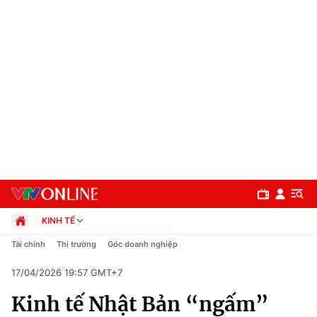
KINH TẾ
Chính trị
Tài chính
Thị trường
Góc doanh nghiệp
Xã hội
17/04/2026 19:57 GMT+7
Pháp luật
Chuyên mục
Kinh tế
Kinh tế Nhật Bản “ngấm”
Thể thao