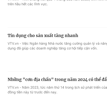
trên hầu hết các lĩnh vực.
Giải trí
Đời sống
Điện ảnh
Du lịch
Tín dụng cho sản xuất tăng nhanh
Âm nhạc
Làm đẹp
VTV.vn - Việc Ngân hàng Nhà nước tăng cường quản lý và nâng
dụng đã giúp các doanh nghiệp tăng cơ hội tiếp cận vốn.
Sao
Chất lượng cuộc sốn
Những "cơn địa chấn" trong năm 2024 có thể đẩ
VTV.vn - Năm 2023, tức năm thứ 14 trong lịch sử phát triển của 
đồng tiền này từ trước đến nay.