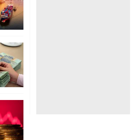
Liên hệ toà soạn
hệ tương lai