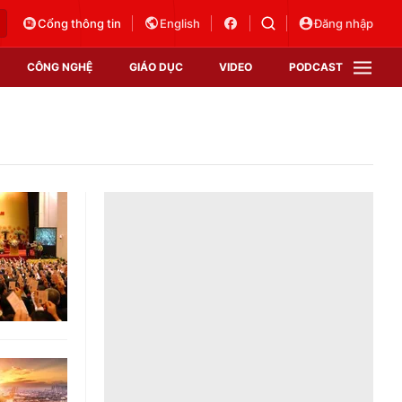
Cổng thông tin
English
Đăng nhập
CÔNG NGHỆ
GIÁO DỤC
VIDEO
PODCAST
VTV Money
VTV Thể thao
VTV Sức khoẻ
Bất động sản
Thị trường 24h
Tấm lòng Việt
Vươn mình bằng AI
VTV4
VTV8
VTV9
Lịch phát sóng
Giao lưu trực tuyến
Sự kiện