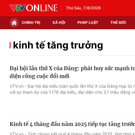
Thứ Sáu, 7/8/2026
CHÍNH TRỊ
XÃ HỘI
PHÁP LUẬT
THẾ GIỚI
Chính trị
Xã hội
kinh tế tăng trưởng
Thế giới
Kinh tế
Ðại hội lần thứ X của Ðảng: phát huy sức mạnh 
Tin tức
Tài chính
diện công cuộc đổi mới
Thế giới đó đây
Thị trường
VTV.vn - Đại hội đại biểu toàn quốc lần thứ X của Đảng họp từ
với sự tham dự của 1.176 đại biểu, đại diện cho 3,1 triệu đảng v
Câu chuyện quốc tế
Góc doanh nghiệp
Dữ liệu và đời sống
Kinh tế 4 tháng đầu năm 2025 tiếp tục tăng trưở
VTV.vn - Tính chung kết quả 4 tháng đầu năm 2025, tình hình k