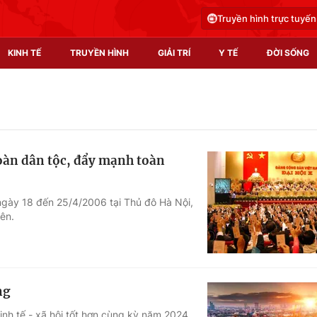
Truyền hình trực tuyến
KINH TẾ
TRUYỀN HÌNH
GIẢI TRÍ
Y TẾ
ĐỜI SỐNG
Pháp luật
Y tế
Truyền hình
Multimedia
toàn dân tộc, đẩy mạnh toàn
Phim VTV
Video
Hậu trường
Shorts video
 ngày 18 đến 25/4/2006 tại Thủ đô Hà Nội,
iên.
Nhân vật
Podcast
Khán giả
EMagazine
Giải sao mai
Photo
ng
Infographic
inh tế - xã hội tốt hơn cùng kỳ năm 2024