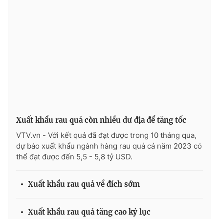
THỜI BÁO VTV
Theo dõi báo trên
Xuất khẩu rau quả còn nhiều dư địa để tăng tốc
Cơ quan chủ quản:
Đài Truyền hình Việt Nam
VTV.vn - Với kết quả đã đạt được trong 10 tháng qua,
Cơ quan báo chí:
Thời báo VTV
dự báo xuất khẩu ngành hàng rau quả cả năm 2023 có
Giấy phép hoạt động báo in và báo điện tử số 483/GP-BTTTT
thể đạt được đến 5,5 - 5,8 tỷ USD.
cấp ngày 29/12/2023
Tổng Biên tập:
Vũ Thanh Thủy
Xuất khẩu rau quả về đích sớm
Phó Tổng Biên tập:
Nguyễn Thị Mỹ Hạnh, Phạm Quốc Thắng,
Nguyễn Trọng Ninh
Tổng đài VTV:
024.38 355 931 - 024.38 355 932
Xuất khẩu rau quả tăng cao kỷ lục