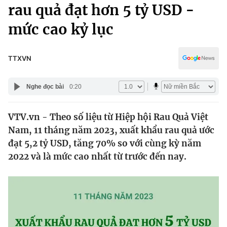
Chính trị
rau quả đạt hơn 5 tỷ USD -
Truyền hình
mức cao kỷ lục
Văn hóa - Giải trí
Xã hội
Y tế
Đời sống
TTXVN
Pháp luật
Công nghệ
Giáo dục
Nghe đọc bài
0:20
Y tế
VTV.vn - Theo số liệu từ Hiệp hội Rau Quả Việt
Thế giới
Nam, 11 tháng năm 2023, xuất khẩu rau quả ước
Tin tức
đạt 5,2 tỷ USD, tăng 70% so với cùng kỳ năm
Kinh tế
2022 và là mức cao nhất từ trước đến nay.
Thế giới đó đây
Tài chính
Dữ liệu và đời sống
Câu chuyện quốc tế
Thị trường
Truyền hình
Góc doanh nghiệp