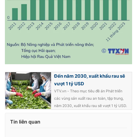
Photo
Infographic
Video
Shorts video
VTV Money
VTV Thể thao
VTV Sức khoẻ
Bất động sản
Đến năm 2030, xuất khẩu rau sẽ
Thị trường 24h
Tấm lòng Việt
vượt 1 tỷ USD
VTV.vn - Theo mục tiêu đề án Phát triển
VTV4
Vươn mình bằng AI
các vùng sản xuất rau an toàn, tập trung,
năm 2030, xuất khẩu rau sẽ vượt 1 tỷ USD.
VTV9
VTV8
Tin liên quan
Liên hệ tòa soạn
English