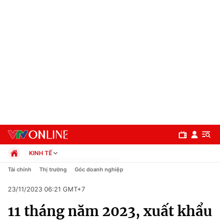
KINH TẾ
Chính trị
Tài chính
Thị trường
Góc doanh nghiệp
Xã hội
23/11/2023 06:21 GMT+7
Pháp luật
Chuyên mục
Kinh tế
11 tháng năm 2023, xuất khẩu
Thể thao