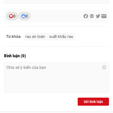
Ðiện thoại Thời báo VTV:
024.66 897 897
Email:
toasoan@vtv.vn
0
0
Liên hệ quảng cáo:
024-7300.7108
Từ khóa:
rau an toàn
xuất khẩu rau
Bình luận
(
0
)
® Cấm sao chép dưới mọi hình thức nếu không có sự chấp
thuận bằng văn bản. Ghi rõ nguồn VTV.vn khi phát hành lại
thông tin từ website này.
Gửi bình luận