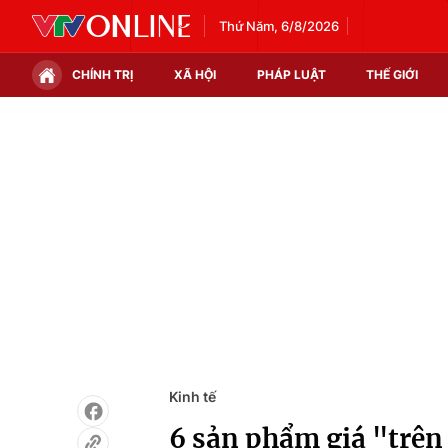
Thứ Năm, 6/8/2026
CHÍNH TRỊ
XÃ HỘI
PHÁP LUẬT
THẾ GIỚI
Chính trị
Xã hội
Thế giới
Kinh tế
Tin tức
Tài chính
Thế giới đó đây
Thị trường
Câu chuyện quốc tế
Góc doanh nghiệp
Dữ liệu và đời sống
Kinh tế
6 sản phẩm giá "trên 