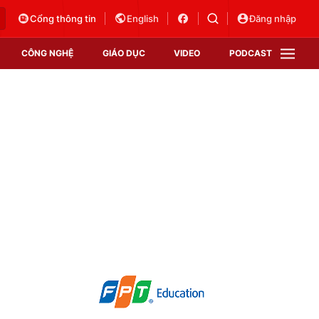
Cổng thông tin
English
Đăng nhập
CÔNG NGHỆ
GIÁO DỤC
VIDEO
PODCAST
VTV Money
VTV Thể thao
VTV Sức khoẻ
Bất động sản
Thị trường 24h
Tấm lòng Việt
Vươn mình bằng AI
VTV4
VTV8
VTV9
Lịch phát sóng
Giao lưu trực tuyến
Sự kiện