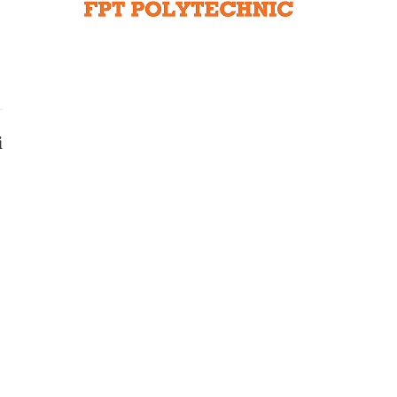
Liên hệ toà soạn
hệ tương lai
i
n