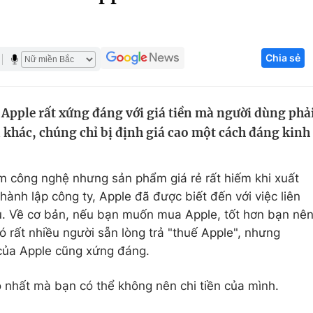
Góc ảnh
Chia sẻ
Giáo dục
Công nghệ
Tuyển sinh
Hitech Công ng
Apple rất xứng đáng với giá tiền mà người dùng phả
Học trực tuyến
Sản phẩm
n khác, chúng chỉ bị định giá cao một cách đáng kinh
g
Thị trường
Tư vấn
m công nghệ nhưng sản phẩm giá rẻ rất hiếm khi xuất
ành lập công ty, Apple đã được biết đến với việc liên
hủ. Về cơ bản, nếu bạn muốn mua Apple, tốt hơn bạn nê
ó rất nhiều người sẵn lòng trả "thuế Apple", nhưng
của Apple cũng xứng đáng.
 nhất mà bạn có thể không nên chi tiền của mình.