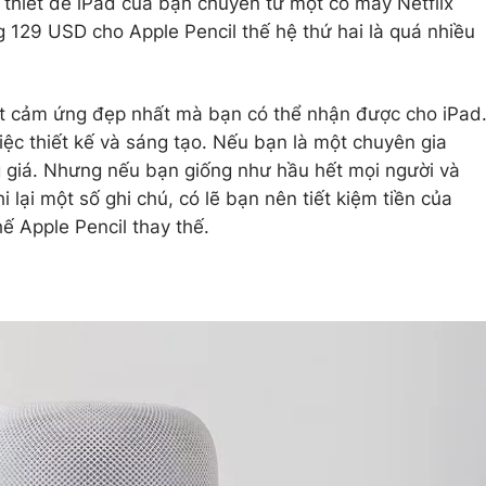
n thiết để iPad của bạn chuyển từ một cỗ máy Netflix
129 USD cho Apple Pencil thế hệ thứ hai là quá nhiều
bút cảm ứng đẹp nhất mà bạn có thể nhận được cho iPad
iệc thiết kế và sáng tạo. Nếu bạn là một chuyên gia
g giá. Nhưng nếu bạn giống như hầu hết mọi người và
lại một số ghi chú, có lẽ bạn nên tiết kiệm tiền của
ế Apple Pencil thay thế.