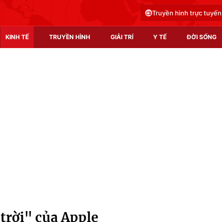
Truyền hình trực tuyến
KINH TẾ
TRUYỀN HÌNH
GIẢI TRÍ
Y TẾ
ĐỜI SỐNG
Pháp luật
Y tế
Truyền hình
Multimedia
Phim VTV
Video
Hậu trường
Shorts video
Nhân vật
Podcast
Khán giả
EMagazine
Giải sao mai
Photo
trời" của Apple
Infographic