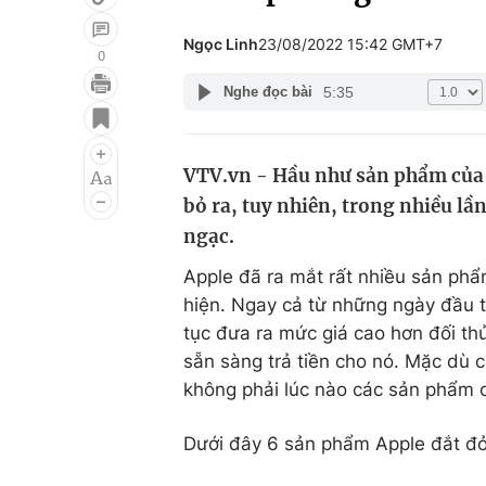
Ngọc Linh
23/08/2022 15:42 GMT+7
0
5:35
Nghe đọc bài
Giải trí
Đời sống
Điện ảnh
Du lịch
VTV.vn - Hầu như sản phẩm của 
Âm nhạc
Làm đẹp
bỏ ra, tuy nhiên, trong nhiều lầ
Sao
Chất lượng cuộc sốn
ngạc.
Apple đã ra mắt rất nhiều sản phẩ
hiện. Ngay cả từ những ngày đầu th
tục đưa ra mức giá cao hơn đối t
sẵn sàng trả tiền cho nó. Mặc dù c
không phải lúc nào các sản phẩm 
Dưới đây 6 sản phẩm Apple đắt đỏ