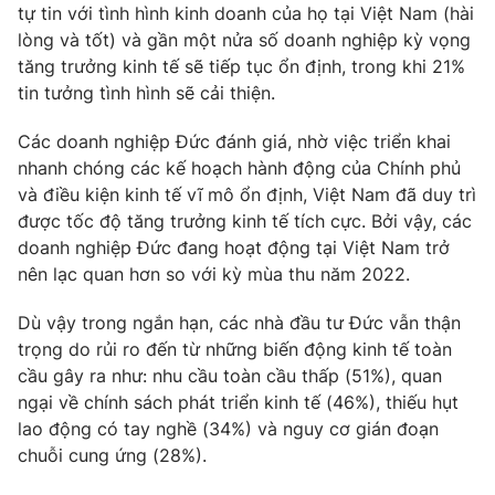
Phim VTV
tự tin với tình hình kinh doanh của họ tại Việt Nam (hài
Giải trí
lòng và tốt) và gần một nửa số doanh nghiệp kỳ vọng
Hậu trường
tăng trưởng kinh tế sẽ tiếp tục ổn định, trong khi 21%
Điện ảnh
Đời sống
tin tưởng tình hình sẽ cải thiện.
Nhân vật
Âm nhạc
Du lịch
Khán giả
Các doanh nghiệp Đức đánh giá, nhờ việc triển khai
Giáo dục
Sao
nhanh chóng các kế hoạch hành động của Chính phủ
Làm đẹp
Giải sao mai
và điều kiện kinh tế vĩ mô ổn định, Việt Nam đã duy trì
Tuyển sinh
Công nghệ
được tốc độ tăng trưởng kinh tế tích cực. Bởi vậy, các
Chất lượng cuộc sống
Học trực tuyến
doanh nghiệp Đức đang hoạt động tại Việt Nam trở
Hitech Công nghệ tương lai
nên lạc quan hơn so với kỳ mùa thu năm 2022.
Giao lưu trực tuyến
Sản phẩm
Dù vậy trong ngắn hạn, các nhà đầu tư Đức vẫn thận
Lịch phát sóng
trọng do rủi ro đến từ những biến động kinh tế toàn
Thị trường
cầu gây ra như: nhu cầu toàn cầu thấp (51%), quan
Tư vấn
ngại về chính sách phát triển kinh tế (46%), thiếu hụt
Chuyên mục khác
lao động có tay nghề (34%) và nguy cơ gián đoạn
chuỗi cung ứng (28%).
Emagazine
Podcast