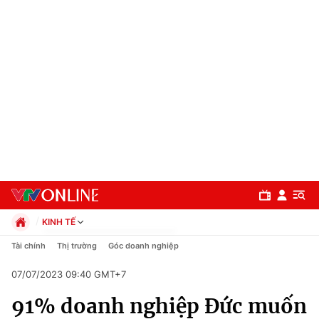
KINH TẾ
Chính trị
Tài chính
Thị trường
Góc doanh nghiệp
Xã hội
07/07/2023 09:40 GMT+7
Pháp luật
Chuyên mục
Kinh tế
91% doanh nghiệp Đức muốn
Thể thao