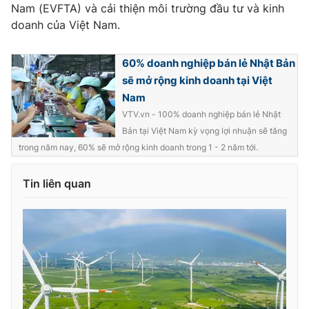
Ðiện thoại Thời báo VTV:
Nam (EVFTA) và cải thiện môi trường đầu tư và kinh
024.66 897 897
doanh của Việt Nam.
Email:
toasoan@vtv.vn
Liên hệ quảng cáo:
024-7300.7108
60% doanh nghiệp bán lẻ Nhật Bản
sẽ mở rộng kinh doanh tại Việt
Nam
VTV.vn - 100% doanh nghiệp bán lẻ Nhật
Bản tại Việt Nam kỳ vọng lợi nhuận sẽ tăng
trong năm nay, 60% sẽ mở rộng kinh doanh trong 1 - 2 năm tới.
Tin liên quan
® Cấm sao chép dưới mọi hình thức nếu không có sự chấp
thuận bằng văn bản. Ghi rõ nguồn VTV.vn khi phát hành lại
thông tin từ website này.