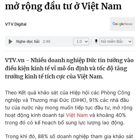
Chính trị
mở rộng đầu tư ở Việt Nam
Truyền hình
Văn hóa - Giải trí
Xã hội
Y tế
VTV Digital
Đời sống
Pháp luật
Công nghệ
Nghe đọc bài
2:49
Giáo dục
Y tế
VTV.vn - Nhiều doanh nghiệp Đức tin tưởng vào
điều kiện kinh tế vĩ mô ổn định và tốc độ tăng
Thế giới
trưởng kinh tế tích cực của Việt Nam.
Tin tức
Kinh tế
Theo Kết quả khảo sát của Hiệp hội các Phòng Công
Thế giới đó đây
nghiệp và Thương mại Đức (DIHK), 91% các nhà đầu
Tài chính
tư của nước này mong muốn tiếp tục đầu tư, mở rộng
Dữ liệu và đời sống
Câu chuyện quốc tế
hoạt động kinh doanh tại
Việt Nam
và khoảng 40%
Thị trường
trong đó có kế hoạch bổ sung lực lượng lao động.
Truyền hình
Góc doanh nghiệp
Trong khi đó, 88% số doanh nghiệp tham gia khảo sát