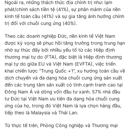
Ngoài ra, những thách thức địa chính trị như: lạm
Photo
phát/chính sách tiền tệ (41%), sự phân mảnh của nền
Infographic
kinh tế toàn cầu (41%) và sự gia tăng ảnh hưởng chính
trị đối với chuỗi cung ứng (40%).
Video
Shorts video
Theo các doanh nghiệp Đức, nền kinh tế Việt Nam
VTV Money
được kỳ vọng sẽ phục hồi tăng trưởng trong trung hạn
VTV Thể thao
nhờ sự thúc đẩy bởi nhiều yếu tố từ các Hiệp định
thương mại tự do (FTA), đặc biệt là Hiệp định thương
VTV Sức khoẻ
Bất động sản
mại tự do giữa EU và Việt Nam (EVFTA), việc triển
khai chiến lược "Trung Quốc +1", xu hướng toàn cầu về
Thị trường 24h
Tấm lòng Việt
dịch chuyển và đa dạng hóa chuỗi cung ứng sản xuất
đến các trung tâm sản xuất có tính cạnh tranh cao tại
Đông Nam Á và dòng vốn đầu tư xanh. 57% nhà đầu
VTV4
Vươn mình bằng AI
tư Đức tại Việt Nam ưu tiên đa dạng hóa chuỗi cung
ứng của họ, trong đó Việt Nam là lựa chọn hàng đầu,
VTV9
VTV8
tiếp theo là Malaysia và Thái Lan.
Từ thực tế trên, Phòng Công nghiệp và Thương mại
Liên hệ tòa soạn
English