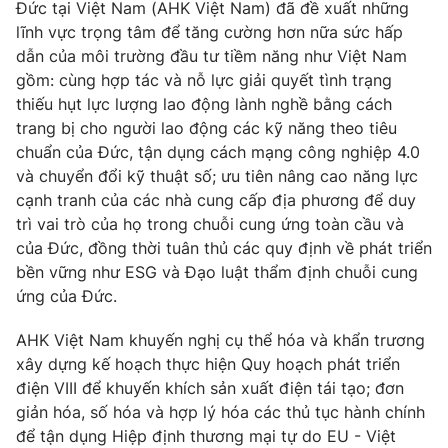
Đức tại Việt Nam (AHK Việt Nam) đã đề xuất những
lĩnh vực trọng tâm để tăng cường hơn nữa sức hấp
dẫn của môi trường đầu tư tiềm năng như Việt Nam
gồm: cùng hợp tác và nỗ lực giải quyết tình trạng
THỜI BÁO VTV
thiếu hụt lực lượng lao động lành nghề bằng cách
trang bị cho người lao động các kỹ năng theo tiêu
chuẩn của Đức, tận dụng cách mạng công nghiệp 4.0
và chuyển đổi kỹ thuật số; ưu tiên nâng cao năng lực
Theo dõi báo trên
cạnh tranh của các nhà cung cấp địa phương để duy
trì vai trò của họ trong chuỗi cung ứng toàn cầu và
của Đức, đồng thời tuân thủ các quy định về phát triển
Cơ quan chủ quản:
Đài Truyền hình Việt Nam
bền vững như ESG và Đạo luật thẩm định chuỗi cung
Cơ quan báo chí:
Thời báo VTV
ứng của Đức.
Giấy phép hoạt động báo in và báo điện tử số 483/GP-BTTTT
cấp ngày 29/12/2023
AHK Việt Nam khuyến nghị cụ thể hóa và khẩn trương
Tổng Biên tập:
Vũ Thanh Thủy
xây dựng kế hoạch thực hiện Quy hoạch phát triển
Phó Tổng Biên tập:
Nguyễn Thị Mỹ Hạnh, Phạm Quốc Thắng,
điện VIII để khuyến khích sản xuất điện tái tạo; đơn
Nguyễn Trọng Ninh
giản hóa, số hóa và hợp lý hóa các thủ tục hành chính
Tổng đài VTV:
024.38 355 931 - 024.38 355 932
để tận dụng Hiệp định thương mại tự do EU - Việt