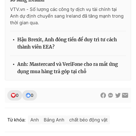
VTV.vn - Số lượng các công ty dịch vụ tài chính tại
Anh dự định chuyển sang Ireland đã tăng mạnh trong
thời gian qua.
THỜI BÁO VTV
Hậu Brexit, Anh đóng tiền để duy trì tư cách
thành viên EEA?
Theo dõi báo trên
Anh: Mastercard và VeriFone cho ra mắt ứng
dụng mua hàng trả góp tại chỗ
Cơ quan chủ quản:
Đài Truyền hình Việt Nam
Cơ quan báo chí:
Thời báo VTV
Giấy phép hoạt động báo in và báo điện tử số 483/GP-BTTTT
0
0
cấp ngày 29/12/2023
Tổng Biên tập:
Vũ Thanh Thủy
Phó Tổng Biên tập:
Nguyễn Thị Mỹ Hạnh, Phạm Quốc Thắng,
Từ khóa:
Anh
Bảng Anh
chất béo động vật
Nguyễn Trọng Ninh
Tổng đài VTV:
024.38 355 931 - 024.38 355 932