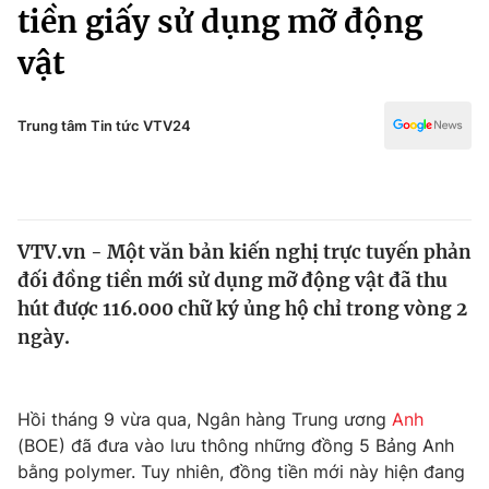
Chính trị
tiền giấy sử dụng mỡ động
Truyền hình
vật
Văn hóa - Giải trí
Xã hội
Y tế
Đời sống
Trung tâm Tin tức VTV24
Pháp luật
Công nghệ
Giáo dục
Y tế
VTV.vn - Một văn bản kiến nghị trực tuyến phản
Thế giới
đối đồng tiền mới sử dụng mỡ động vật đã thu
Tin tức
hút được 116.000 chữ ký ủng hộ chỉ trong vòng 2
Kinh tế
ngày.
Thế giới đó đây
Tài chính
Dữ liệu và đời sống
Câu chuyện quốc tế
Thị trường
Hồi tháng 9 vừa qua, Ngân hàng Trung ương
Anh
(BOE) đã đưa vào lưu thông những đồng 5 Bảng Anh
Truyền hình
Góc doanh nghiệp
bằng polymer. Tuy nhiên, đồng tiền mới này hiện đang