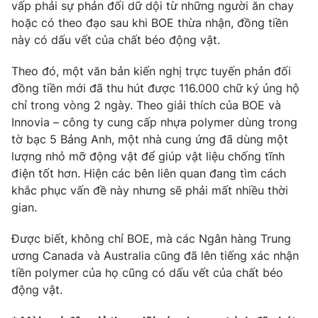
Phim VTV
vấp phải sự phản đối dữ dội từ những người ăn chay
Giải trí
hoặc có theo đạo sau khi BOE thừa nhận, đồng tiền
Hậu trường
này có dấu vết của chất béo động vật.
Điện ảnh
Đời sống
Nhân vật
Theo đó, một văn bản kiến nghị trực tuyến phản đối
Âm nhạc
Du lịch
đồng tiền mới đã thu hút được 116.000 chữ ký ủng hộ
Khán giả
Giáo dục
Sao
chỉ trong vòng 2 ngày. Theo giải thích của BOE và
Làm đẹp
Giải sao mai
Innovia – công ty cung cấp nhựa polymer dùng trong
Tuyển sinh
Công nghệ
tờ bạc 5 Bảng Anh, một nhà cung ứng đã dùng một
Chất lượng cuộc sống
Học trực tuyến
lượng nhỏ mỡ động vật để giúp vật liệu chống tĩnh
Hitech Công nghệ tương lai
điện tốt hơn. Hiện các bên liên quan đang tìm cách
Giao lưu trực tuyến
khắc phục vấn đề này nhưng sẽ phải mất nhiều thời
Sản phẩm
gian.
Lịch phát sóng
Thị trường
Được biết, không chỉ BOE, mà các Ngân hàng Trung
Tư vấn
ương Canada và Australia cũng đã lên tiếng xác nhận
tiền polymer của họ cũng có dấu vết của chất béo
Chuyên mục khác
động vật.
Emagazine
Podcast