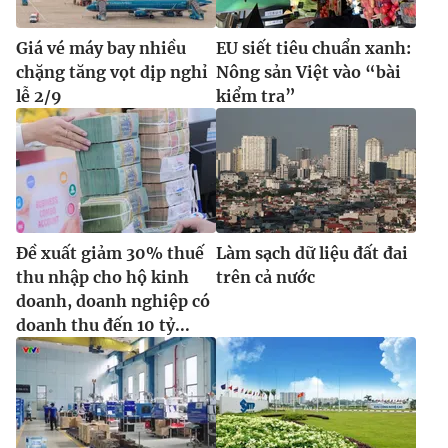
Giá vé máy bay nhiều
EU siết tiêu chuẩn xanh:
chặng tăng vọt dịp nghỉ
Nông sản Việt vào “bài
lễ 2/9
kiểm tra”
Đề xuất giảm 30% thuế
Làm sạch dữ liệu đất đai
thu nhập cho hộ kinh
trên cả nước
doanh, doanh nghiệp có
doanh thu đến 10 tỷ...