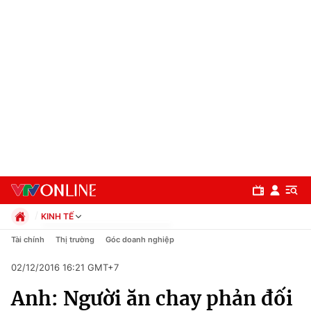
KINH TẾ
Chính trị
Tài chính
Thị trường
Góc doanh nghiệp
Xã hội
02/12/2016 16:21 GMT+7
Pháp luật
Chuyên mục
Kinh tế
Anh: Người ăn chay phản đối
Thể thao