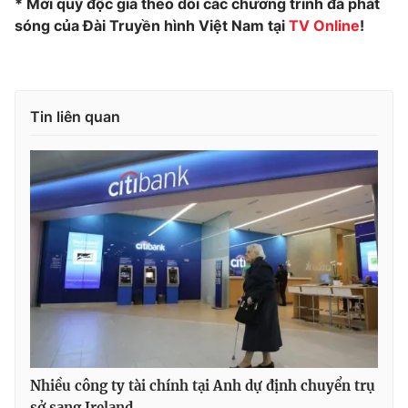
* Mời quý độc giả theo dõi các chương trình đã phát
sóng của Đài Truyền hình Việt Nam tại
TV Online
!
Photo
Infographic
Video
Shorts video
Tin liên quan
VTV Money
VTV Thể thao
VTV Sức khoẻ
Bất động sản
Thị trường 24h
Tấm lòng Việt
VTV4
Vươn mình bằng AI
VTV9
VTV8
Nhiều công ty tài chính tại Anh dự định chuyển trụ
Liên hệ tòa soạn
English
sở sang Ireland