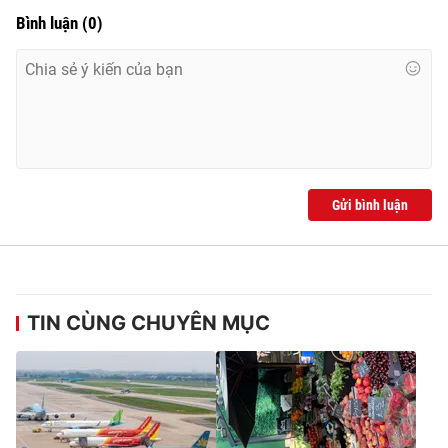
Ðiện thoại Thời báo VTV:
024.66 897 897
Bình luận
(
0
)
Email:
toasoan@vtv.vn
Liên hệ quảng cáo:
024-7300.7108
Gửi bình luận
TIN CÙNG CHUYÊN MỤC
® Cấm sao chép dưới mọi hình thức nếu không có sự chấp
thuận bằng văn bản. Ghi rõ nguồn VTV.vn khi phát hành lại
thông tin từ website này.