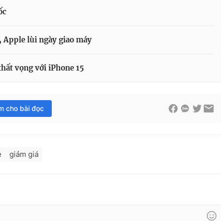
ốc
 Apple lùi ngày giao máy
thất vọng với iPhone 15
im cho bài đọc
e
giảm giá