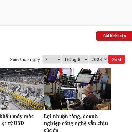
Gửi bình luận
Xem theo ngày
XEM
 khẩu máy móc
Lợi nhuận tăng, doanh
t 41 tỷ USD
nghiệp công nghệ vẫn chịu
sức ép