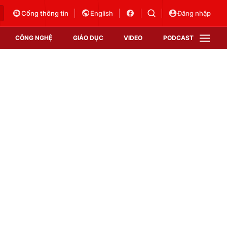
Cổng thông tin
English
Đăng nhập
CÔNG NGHỆ
GIÁO DỤC
VIDEO
PODCAST
VTV Money
VTV Thể thao
VTV Sức khoẻ
Bất động sản
Thị trường 24h
Tấm lòng Việt
Vươn mình bằng AI
VTV4
VTV8
VTV9
Lịch phát sóng
Giao lưu trực tuyến
Sự kiện