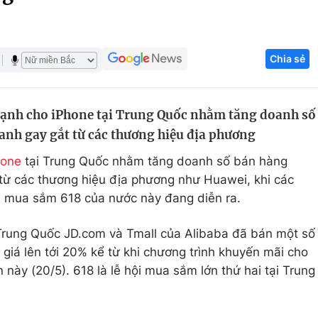
Góc ảnh
Chia sẻ
Giáo dục
Công nghệ
Tuyển sinh
Hitech Công ng
ạnh cho iPhone tại Trung Quốc nhằm tăng doanh số
Học trực tuyến
Sản phẩm
anh gay gắt từ các thương hiệu địa phương
g
Thị trường
hone
tại Trung Quốc nhằm tăng doanh số bán hàng
Tư vấn
 từ các thương hiệu địa phương như Huawei, khi các
ội mua sắm 618 của nước này đang diễn ra.
 Trung Quốc JD.com và Tmall của Alibaba đã bán một số
giá lên tới 20% kể từ khi chương trình khuyến mãi cho
n này (20/5). 618 là lễ hội mua sắm lớn thứ hai tại Trung