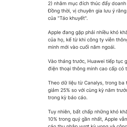
2) nhằm mục đích thúc đẩy doanh s
Đồng thời, vị chuyên gia lưu ý rằ
của "Táo khuyết".
Apple đang gặp phải nhiều khó kh
của họ, kể từ khi công ty viễn th
minh mới vào cuối năm ngoái.
Vào tháng trước, Huawei tiếp tục g
điện thoại thông minh cao cấp có 
Theo dữ liệu từ Canalys, trong b
giảm 25% so với cùng kỳ năm trước
trong kỳ báo cáo.
Tuy nhiên, bất chấp những khó kh
10% trong quý gần nhất, Apple vẫn
cáo thu nhập vượt kỳ vọng và cô