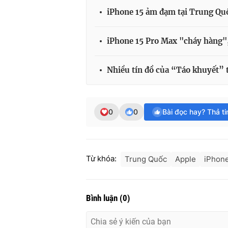
iPhone 15 ảm đạm tại Trung Qu
iPhone 15 Pro Max "cháy hàng",
Nhiều tín đồ của “Táo khuyết” 
0
0
Bài đọc hay? Thả t
Từ khóa:
Trung Quốc
Apple
iPhon
Bình luận
(
0
)