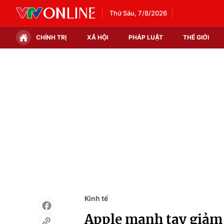
Thứ Sáu, 7/8/2026
CHÍNH TRỊ
XÃ HỘI
PHÁP LUẬT
THẾ GIỚI
Chính trị
Xã hội
Thế giới
Kinh tế
Tin tức
Tài chính
Thế giới đó đây
Thị trường
Câu chuyện quốc tế
Góc doanh nghiệp
Dữ liệu và đời sống
Kinh tế
Apple mạnh tay giảm