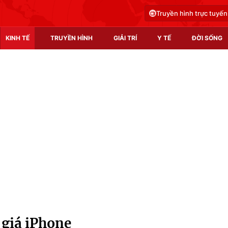
Truyền hình trực tuyến
KINH TẾ
TRUYỀN HÌNH
GIẢI TRÍ
Y TẾ
ĐỜI SỐNG
Pháp luật
Y tế
Truyền hình
Multimedia
Phim VTV
Video
Hậu trường
Shorts video
Nhân vật
Podcast
Khán giả
EMagazine
Giải sao mai
Photo
 giá iPhone
Infographic