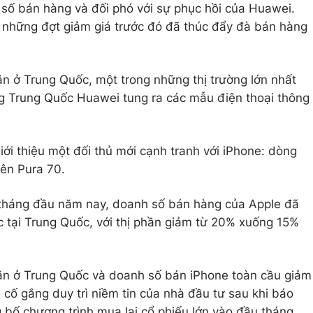
ố bán hàng và đối phó với sự phục hồi của Huawei.
ng những đợt giảm giá trước đó đã thúc đẩy đà bán hàng
ăn ở Trung Quốc, một trong những thị trường lớn nhất
ông Trung Quốc Huawei tung ra các mẫu điện thoại thông
iới thiệu một đối thủ mới cạnh tranh với iPhone: dòng
tên Pura 70.
a tháng đầu năm nay, doanh số bán hàng của Apple đã
 tại Trung Quốc, với thị phần giảm từ 20% xuống 15%
ăn ở Trung Quốc và doanh số bán iPhone toàn cầu giảm
 cố gắng duy trì niềm tin của nhà đầu tư sau khi báo
ng bố chương trình mua lại cổ phiếu lớn vào đầu tháng