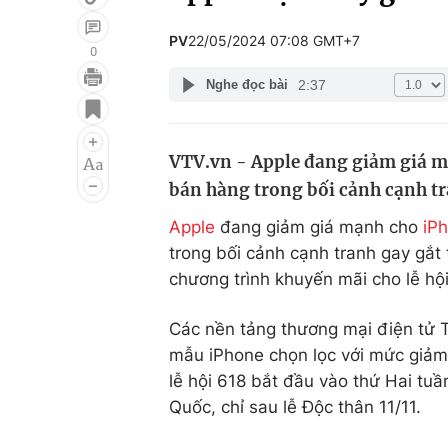
PV
22/05/2024 07:08 GMT+7
0
2:37
Nghe đọc bài
Giải trí
Đời sống
Điện ảnh
Du lịch
VTV.vn - Apple đang giảm giá m
Âm nhạc
Làm đẹp
bán hàng trong bối cảnh cạnh tr
Sao
Chất lượng cuộc sốn
Apple
đang giảm giá mạnh cho
iP
trong bối cảnh cạnh tranh gay gắt
chương trình khuyến mãi cho lễ h
Các nền tảng thương mại điện tử
mẫu iPhone chọn lọc với mức giảm 
lễ hội 618 bắt đầu vào thứ Hai tuầ
Quốc, chỉ sau lễ Độc thân 11/11.